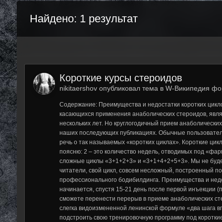
Найдено: 1 результат
Короткие курсы стероидов
nikitaershov опубликовал тема в
W-Википедия фо
Содержание: Преимущества и недостатки коротких цик
касающихся применения анаболических стероидов, явля
нескольких лет. Но круглогодичный прием анаболических
наших последующих публикациях. Обычные пользователи
речь о так называемых «коротких циклах». Короткие цик
поясню: 2 – это количество недель, отводимых под «фар
сложные циклы «3+1+2+3» и «3+1+4+2+5+3». Мы не будем
читатели, свой цикл, совсем несложный, построенный по
профессионального бодибилдинга. Преимущества и недо
начинается, спустя 15-21 день после первой инъекции (п
сможете перенести перерыв в приеме анаболических сте
слегка видоизмененной ленинской формуле «два шага вп
подстроить свою тренировочную программу под короткие