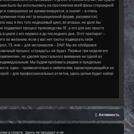
ьным было бы использовать на протяжении всей фазы стероидной
ще и совершенно не ароматизируется, а значит – в очень
ряжении пока нет (в инъекционной форме, разумеется).
ло наш и без того недешевый цикл, во-вторых, не дало бы
 подавляет процесс производства ЛГ, а это для нас просто
в цикле с его первого и до последнего дня. Этот препарат –
это по желанию, если у вас нет охоты подвергать себя
ол, Т3, или – для экстремалов – DNP. Мы же обойдемся
вочный процесс «страдать» не будет. Первые три недели его
ампингом», не уделяя пристального внимания ни одной из
 индивидуальным. Мы будем пробовать редкие и предельно
ента: один – применительно к любителям, характеризующийся не
орой – для профессиональных атлетов, здесь целью будет набор
Активность
ии в спорте. Здесь не продают и не