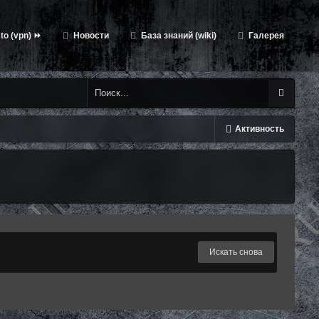
to (vpn) ⏩
Новости
База знаний (wiki)
Галерея
Активность
Искать снова