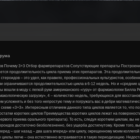
рума
лов Почему 3+3 Отбор фармпрепаратов Сопутствующие препараты Построение
ется продолжительность цикла приема этих препаратов. Эта продолжительно
 стероидов – это удел, как правило, профессиональных культуристов, особе
 ограничиваются продолжительностью цикла в 6-12 недель. Но и «средние ц
лы вошли в моду с легкой руки американского «гуру» от фармакологии Билла Р
макологическую загрузку», 4 – количество недель, требующихся для восстано
 усложнять и без того непростую тему и погружать вас в дебри математичес
 схеме «3+3». Интересным отличием данного типа циклов является то, что по
статки коротких циклов Преимущества коротких циклов лежат на поверхност
ервого приема орального препарата). То есть, следуя коротким циклам, вы не
роидов достаточно безболезненно, без ущерба достигнутому. Кроме того, вы 
еред – шаг назад – два шага вперед» или циклу, окрещенному моим коллегой
 циклы легче – она естественно встраивается в такую периодизацию. Недост