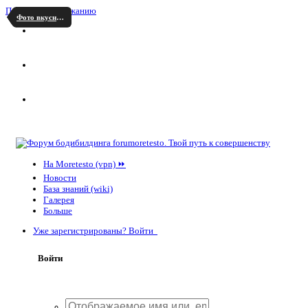
Перейти к содержанию
Фото вкусняшек
На Moretesto (vpn) ⏩
Новости
База знаний (wiki)
Галерея
Больше
Уже зарегистрированы? Войти
Войти