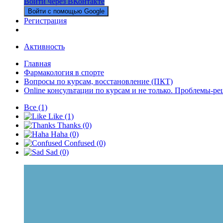
Войти через ВКонтакте
Войти с помощью Google
Регистрация
Активность
Главная
Фармакология в спорте
Вопросы по курсам, восстановление (ПКТ)
Online консультации по курсам и не только. Проблемы-ре
Все
(1)
Like
(1)
Thanks
(0)
Haha
(0)
Confused
(0)
Sad
(0)