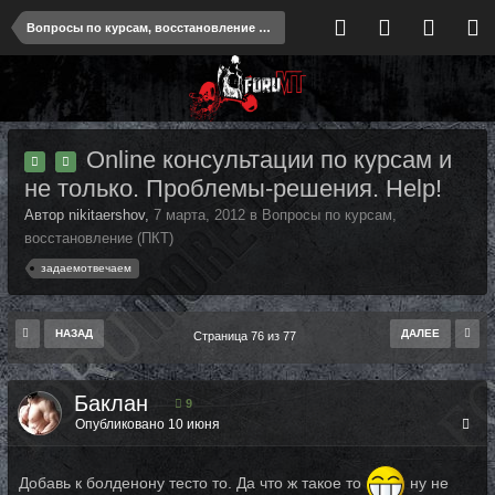
Вопросы по курсам, восстановление (ПКТ)
Online консультации по курсам и
не только. Проблемы-решения. Help!
Автор nikitaershov,
7 марта, 2012
в
Вопросы по курсам,
восстановление (ПКТ)
задаемотвечаем
НАЗАД
ДАЛЕЕ
Страница 76 из 77
Баклан
9
Опубликовано
10 июня
Добавь к болденону тесто то. Да что ж такое то
ну не