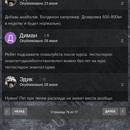
Опубликовано
23 июня
Добавь анаболик. Болденон например. Дозировка 600-800мг
в неделю и будет нормально.
Диман
0
Опубликовано
28 июня
Ребят подскажите пожалуйста после курса: тестостерон
энантат+данабол+станозолол можно без пкт на курс:
тестостерон энантат+дэка
Эдик
51
Опубликовано
28 июня
Нужно! Пкт при твоем раскладе не имеет места вообще.
НАЗАД
ДАЛЕЕ
Страница 76 из 77