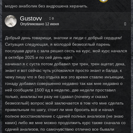
модно анаболик без андрошена херачить.
Gustovv
0
Опубликовано
12 июня
Добрый день товарищи, знатоки и люди с добрый сердцем!
Ситуация следующая, я молодой безмозглый парень
послушав друга с зала решил сесть на курс, мой курс начался
в октябре 2025 и по сей день идет
начинал я с суста потом добавил три трен, трен ацетат, дека,
энант и вот сейчас чуть успокоился просто энант и балда, к
чему пишу что я без отдыха все это время ставлю инъекции,
гонаду добавил совершенно недавно так как мне недавно о
ней сообщили 1500 ед в неделю, две недели проставил
только, анализы ни разу не сдавал (почему и сказал
безмозглый) вопрос мой заключается в том что мне сделать
правильным по шагу, стоит ли мне бросить всё и начал
полное восстановление с сдачей полных анализов (не знаю
каких) либо же мне можно продолжить курс также сначала со
сдачей анализов, по самочувствию отлично все бывали