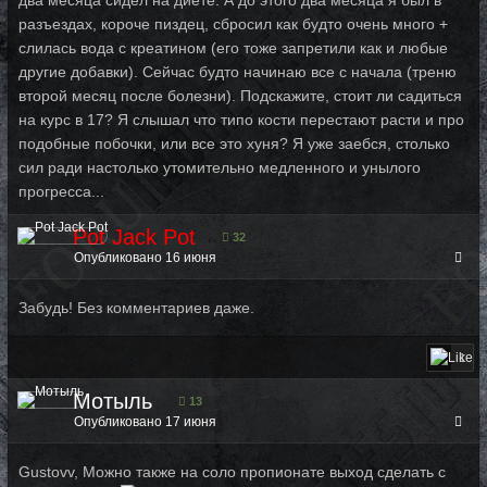
разъездах, короче пиздец, сбросил как будто очень много +
слилась вода с креатином (его тоже запретили как и любые
другие добавки). Сейчас будто начинаю все с начала (треню
второй месяц после болезни). Подскажите, стоит ли садиться
на курс в 17? Я слышал что типо кости перестают расти и про
подобные побочки, или все это хуня? Я уже заебся, столько
сил ради настолько утомительно медленного и унылого
прогресса...
Pot Jack Pot
32
Опубликовано
16 июня
Забудь! Без комментариев даже.
1
Мотыль
13
Опубликовано
17 июня
Gustovv, Можно также на соло пропионате выход сделать с