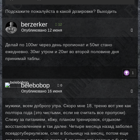
Подскажите пожалуйста в какой дозировке? Выходить
berzerker
12
Опубликовано
12 июня
Делай по 100мг через день пропионат и 50мг стано
ежедневно. 30мг утром и 20мг во второй половине дня
принимай таблы.
1
belebobop
0
Опубликовано
16 июня
мужики, всем доброго утра. Скоро мне 18, треню вот уже как
полтора года (это чистыми, если не считать все пропуски).
Слежу за питанием, кбжу, планом тренировок, отдыхом-
восстановлением и так далее. Четыре месяца назад заболел
псевдотуберкулезом, слег в больницу на месяц, потом еще
два месяца сидел на диете. А до этого два месяца я был в