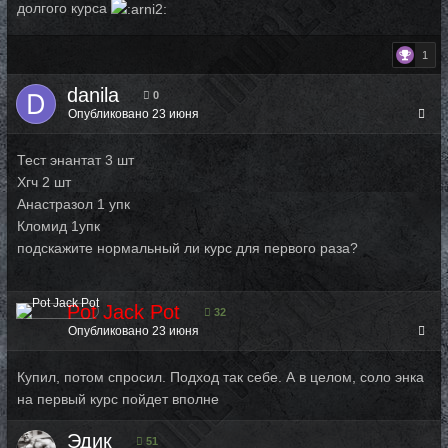
долгого курса
1
danila
0
Опубликовано
23 июня
Тест энантат 3 шт
Хгч 2 шт
Анастразол 1 упк
Кломид 1упк
подскажите нормальный ли курс для первого раза?
Pot Jack Pot
32
Опубликовано
23 июня
Купил, потом спросил. Подход так себе. А в целом, соло энка
на первый курс пойдет вполне
Эдик
51