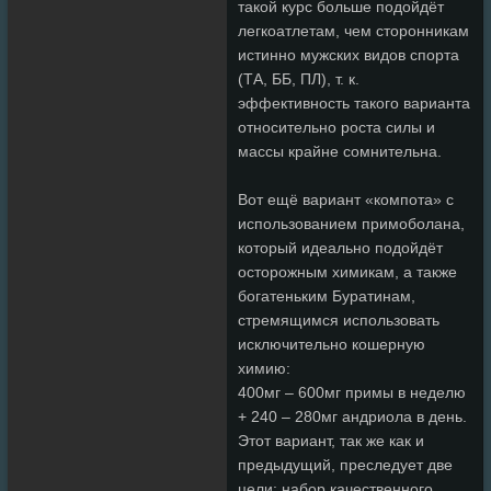
такой курс больше подойдёт
легкоатлетам, чем сторонникам
истинно мужских видов спорта
(ТА, ББ, ПЛ), т. к.
эффективность такого варианта
относительно роста силы и
массы крайне сомнительна.
Вот ещё вариант «компота» с
использованием примоболана,
который идеально подойдёт
осторожным химикам, а также
богатеньким Буратинам,
стремящимся использовать
исключительно кошерную
химию:
400мг – 600мг примы в неделю
+ 240 – 280мг андриола в день.
Этот вариант, так же как и
предыдущий, преследует две
цели: набор качественного