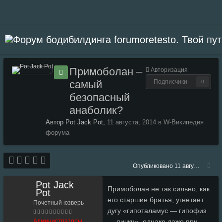
Примоболан –
Авторизация
самый
Подписчики
0
безопасный
анаболик?
Автор Pot Jack Pot,
11 августа, 2014
в
W-Википедия
форума
Опубликовано
11 августа, 2014
Pot Jack
Примоболан не так сильно, как
Pot
его старшие братья, угнетает
Почетный юзверь
дугу «гипоталамус — гипофиз
Администраторы
— яички», однако даже при