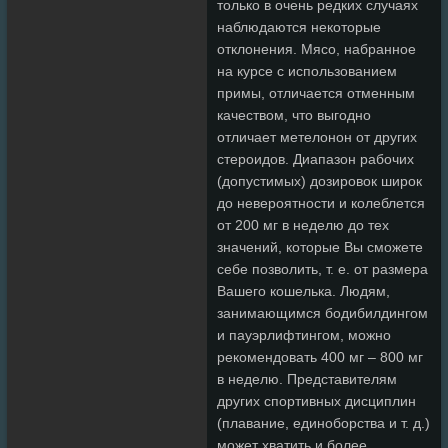
только в очень редких случаях
наблюдаются некоторые
отклонения. Мясо, набранное
на курсе с использованием
примы, отличается отменным
качеством, что выгодно
отличает метелонон от других
стероидов. Диапазон рабочих
(допустимых) дозировок широк
до невероятности и колеблется
от 200 мг в неделю до тех
значений, которые Вы сможете
себе позволить, т. е. от размера
Вашего кошелька. Людям,
занимающимся бодибилдингом
и пауэрлифтингом, можно
рекомендовать 400 мг – 800 мг
в неделю. Представителям
других спортивных дисциплин
(плавание, единоборства и т. д.)
может хватить и более