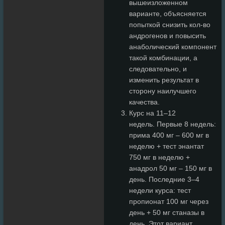
вышеизложенном
варианте, объясняется
попыткой снизить кол-во
андрогенов и повысить
анаболический компонент
такой комбинации, а
следовательно, и
изменить результат в
сторону наилучшего
качества.
Курс на 11–12
недель. Первые 8 недель:
прима 400 мг – 600 мг в
неделю + тест энантат
750 мг в неделю +
анадрол 50 мг – 150 мг в
день. Последние 3–4
недели курса: тест
пропионат 100 мг через
день + 50 мг станазы в
день. Этот вариант