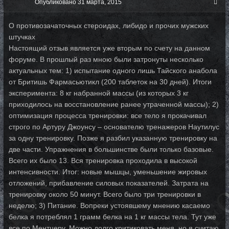
Опубликовано
31 марта, 2015
О противозачаточных стероидах, либидо и прочих мужских
штучках
Настоящий отзыв является уже вторым по счету на данном
форуме. В прошлый раз мною были затронуты несколько
актуальных тем: 1) испытание одного лишь Тайского анабола
от Бритишь Фармасьютикл (200 таблеток на 30 дней). Итоги
эксперимента: 8 кг набранной массы (из которых 3 кг
приходилось на восстановление ранее утраченной массы); 2)
оптимизация процесса тренировки: все тело я прокачивал
строго по Артуру Джоунсу – основателю тренажеров Наутилус
за одну тренировку. Позже я разбил указанную тренировку на
две части. Упражнения в большинстве были только базовые.
Всего их было 13. Вся тренировка проходила в высокой
интенсивности. Итог: новые мышцы, уменьшение жировых
отложений, прибавление силовых показателей. Затрата на
тренировку около 50 минут. Всего было три тренировки в
неделю; 3) Питание. Вопреки устоявшему мнению касаемо
белка я потреблял 1 грамм белка на 1 кг массы тела. Тут уже
все по Ментцеру. Можно долго критиковать меня, но я считаю