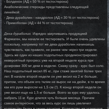
- Болденон (АД = 50 % от тестостерона)
Анаболические стероиды представлены следующей
линейкой:
- Дека-дураболин - нандролон (АД = 30 % от тестостерона)
- Примоболан (АД = 44 % от тестостерона)
Дека-дураболин.
Изрядно закупившись продукцией
Фармаген, мы начали ее тестировать. И были очень удивлены
поскольку, например тот же дека-дураболин начинаешь
чувствовать, как правило, не ранее чем через три недели.
Здесь же один из наших подопытных продемонстрировал
невероятный прогресс уже на второй неделе курса при
дозировке 300 мг деки в неделю. Скажу сразу - курс был соло.
Наш подопытный весил 85 кг., при стаже занятий более трех
лет. В начале второй недели он уже весил на 2 кг больше,
притом, что объем его талии не вырос ни на дюйм, в то время
как его руки выросли на 1,5 см (!). К концу второй недели он
уже весил еще на 1,5 кг больше. Всего за курс ему удалось
набрать 11 кг. Курс длился чуть больше месяца. Причем
самое интересное, что за весь курс он лишь увеличил
количество белка в своем рационе. Количество же углеводов