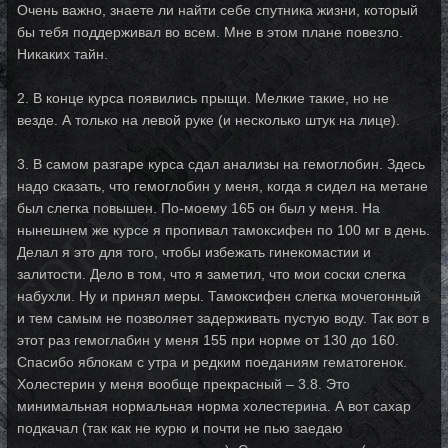
Очень важно, знаете ли найти себе спутника жизни, который
бы тебя поддерживал во всем. Мне в этом плане повезло.
Никаких тайн.
2. В конце курса появились прыщи. Мелкие такие, но не
везде. А только на левой руке (и несколько штук на лице).
3. В самом разгаре курса сдал анализы на гемоглобин. Здесь
надо сказать, что гемоглобин у меня, когда я сидел на метане
был слегка повышен. По-моему 165 он был у меня. На
нынешнем же курсе я пропивал тамоксифен по 100 мг в день.
Делал я это для того, чтобы избежать гинекомастии и
залитости. Дело в том, что я заметил, что мои соски слегка
набухли. Ну и принял меры. Тамоксифен слегка мочегонный
и тем самым не позволяет задерживать пустую воду. Так вот в
этот раз гемоглабин у меня 155 при норме от 130 до 160.
Спасибо яблокам с утра и редким поеданиям гематогенок.
Холестерин у меня вообще прекрасный – 3.8. Это
минимальная нормальная норма холестерина. А вот сахар
подкачал (так как не курю и почти не пью заедаю