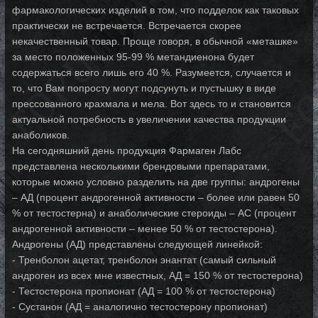
фармакологических изделий в том, что подделок как таковых
практически не встречается. Встречается скорее
некачественный товар. Проще говоря, в обычной «меташке»
за место положенных 95-99 % метандиенона будет
содержаться всего лишь его 40 %. Разумеется, случается и
то, что Вам попросту могут подсунуть и пустышку в виде
прессованного крахмала и мела. Вот здесь то и становится
актуальной потребность в увеличении качества продукции
анаболиков.
На сегодняшний день продукция Фармаген Лабс
представлена несколькими брендовыми препаратами,
которые можно условно разделить на две группы: андрогены
– АД (процент андрогенной активности – более или равен 50
% от тестостерна) и анаболические стероиды – АС (процент
андрогенной активности – менее 50 % от тестостерона).
Андрогены (АД) представлены следующей линейкой:
- Тренболон ацетат, тренболон энантат (самый сильный
андроген из всех мне известных, АД = 150 % от тестостерона)
- Тестостерона пропионат (АД = 100 % от тестостерона)
- Сустанон (АД = аналогично тестостерону пропионат)