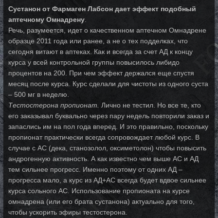
Сустанон от Фармаген Лабсон дает эффект подобный
аптечному Омнадрену
.
Речь, разумеется, идет о качественном аптечном Омнадрене
образце 2011 года или ранее, а не о тех подделках, что
сегодня витают в аптеках. Как и всегда за счет АД к концу
курса у всей контрольной группы повысилось либидо
процентов на 200. При чем эффект держался еще спустя
месяц после курса. Курс сделали для чистоты из одного суста
– 500 мг в неделю.
Тестостерона пропионат.
Лично не тестил. Но все те, кто
его заказывал буквально через пару недель повторили заказ и
запаслись им на пол года вперед. И это правильно, поскольку
пропионат практически всегда сопровождает любой курс. В
случае с АС (дека, станозолол, оксиметолон) чтобы повысить
андрогенную активность. А как известно чем выше АС и АД
тем сильнее прогресс. Именно поэтому от одних АД –
прогресса мало, а курс из АД+АС всегда будет вдвое сильнее
курса сольного АС. Использование пропионата на курсе
омнадрена (или его брата сустанона) актуально для того,
чтобы ускорить эфиры тестостерона.