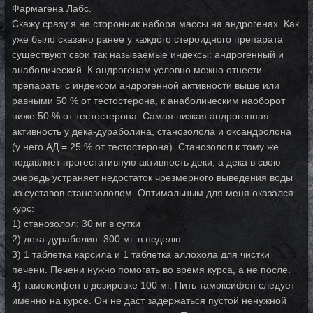
Фармагена Лабс.
Скажу сразу я не сторонник набора массы на андрогенах. Как
уже было сказано ранее у каждого стероидного препарата
существуют свои так называемые индексы: андрогенный и
анаболический. К андрогенам условно можно отнести
препараты с индексом андрогенной активности выше или
равными 50 % от тестостерона, к анаболическим наоборот
ниже 50 % от тестостерона. Самая низкая андрогенная
активность у дека-дураболина, станозолола и оксандролона
(у него АД = 25 % от тестостерона). Станозолол к тому же
подавляет прогестативную активность деки, а дека в свою
очередь устраняет недостаток чрезмерного выведения воды
из суставов станозололом. Оптимальным для меня оказался
курс:
1) станозолол: 30 мг в сутки
2) дека-дураболин: 300 мг. в неделю.
3) 1 таблетка карсила и 1 таблетка аллохола для чистки
печени. Печени нужно помогать во время курса, а не после.
4) тамоксифен в дозировке 100 мг. Пить тамоксифен следует
именно на курсе. Он не даст задержаться пустой ненужной