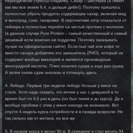
периодически стрессы сладким). Сахар – шестерка (а лимит
как мы все знаем 6,4, а дальше дибет). Поэтому пришлось
полностью убрать продукты содержащие сахар, включая мед
и виноград, соки, гаизровки. В перспективе хочу отказаться от
гейнера и полностью перейти на чистый протеин с молоком
(в данном случае Pure Protein – самый качественный и самый
дешевый если конечно не подделка. Поэтому заказывать
лучше на официальном сайте). Если пью чай или кофе то
вместо сахара добавляю его заменитель (РИО), который не
содержит вообще кккалорий и является производным
виноградной кислоты. Плюс конечно сушка и еще раз сушка.
А затем снова сдам анализы и отпишусь здесь.
4. Либидо. Первые три недели либидо больше у меня не
стало. Хотя надо сказать, что интим у нас с девушкой в то
время был по 4,5 раз в день (он был таким и до курса). Да и
вообще проблем с этим у меня никогда не возникало. Вот
спустя 4 недель курса потребности и в правда возросли. Не
так сильно как от метана, но все же.
5. В начале курса я весил 90 кг. В середине я стал весить 94