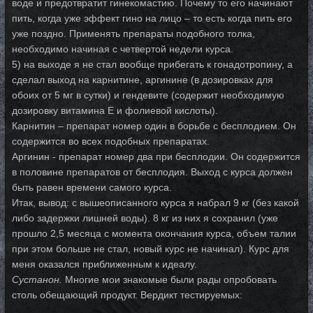
воде и предотвратит гинекомастию. Почему то его начинают
пить, когда уже эффект гино на лицо – то есть когда пить его
уже поздно. Применять препараты подобного толка,
необходимо начиная с четвертой недели курса.
5) на выходе я не стал вообще прибегать к гонадотропину, а
сделал выход на карнитине, аргинине (в дозировках для
обоих от 5 мг в сутки) и гендевите (содержит необходимую
дозировку витамина Е и фолиевой кислоты).
Карнитин – препарат номер один в борьбе с бесплодием. Он
содержится во всех подобных препаратах.
Аргинин - препарат номер два при бесплодии. Он содержится
в половине препаратов от бесплодия. Выход с курса должен
быть равен времени самого курса.
Итак, вывод: с вышеописанного курса я набрал 9 кг (без какой
либо задержки лишней воды). 8 кг из них я сохранил (уже
прошло 2,5 месяца с момента окончания курса, объем талии
при этом больше не стал, новый курс не начинал). Курс для
меня оказался приближенным к идеалу.
Сустанон.
Многие мои знакомые были рады опробовать
столь обещающий продукт. Вердикт тестируемых: