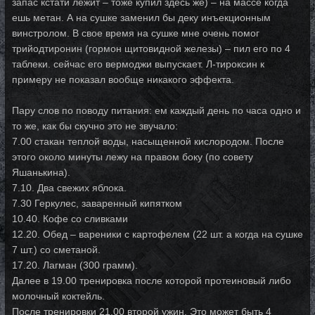
запас кстати лежит – тоже купил здесь же) – на массе когда
ешь метан. А на сушке заменил бы деку инъекционным
винстролом. В свое время на сушке мне очень помог
трийодтиронин (гормон щитовидной железы) – пил его по 4
таблеки. сейчас его вермоджи выпускает. Л-тироксин к
примеру не показал вообще никакого эффекта.
Пару слов по поводу питания: ем каждый день по часа одно и
то же, как бы скучно это не звучало:
7.00 стакан теплой воды, насыщенной кислородом. После
этого около минуты лежу на правом боку (по совету
Яшанькина).
7.10. Два свежих яблока.
7.30 Геркулес, заваренный кипятком
10.40. Кофе со сливками
12.20. Обед – вареники с картофелем (22 шт. а когда на сушке
7 шт.) со сметаной.
17.20. Лагман (300 грамм).
Далее в 19.00 тренировка после которой протеиновый либо
молочный коктейль.
После тренировки 21.00 второй ужин. Это может быть 4