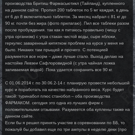
производства Бритиш Фармасьютикл (Тайланд), купленного
на данном сайте. Пропил 200 таблеток по 5 мг каждая, в день
от 6 до 8 включительно таблеток. За месяц набрал с 81 кг до
90 кг. почти без жира (фото прилагаю). Пил все таблеки разом
после пробуждения. так как я питаюсь правильно (чищу с
утра организм) с утра стакан чистой воды, сыре яблоки,
геркулес заваренный кипятком проблем на курсе у меня не
было. Никаких там прыщей и прочего. С потенцией
разумеется все норм – даже лучше стало. Выход делаю на
настойке Левзеи Сафлоровидной (с утра чайная ложка
запиваемая водой). Пока удается сохранить все 90 кг.
С 01.06.2014 г. по 30.06.2-14 г. планирую провести небольшой
курс и поработать на качество набранного веса. Курс будет
такой: туринабол плюс станобол – оба производства
ФАРМАКОМ. сегодня это одна из лучших фирм с
положительными отзывами. Разумеется оба куплены также на
данном сайте.
Если бы я решил принять участие в соревновании по ББ, то
пожалуй бы добавил еще по три ампулы в неделю деки (про