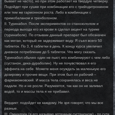
бывает не часто), но при этом работает на твердую четверку.
Подойдет при сушке при комбинации его с трийодитронином
или тем же гармонном роста. Либо в комбинации с
примобаланом и тренболоном.
II. Туринабол. После экспериментов со станозололом и
периода выхода его из крови я сделал акцент на турике
(туринаболе). По отзывам данный препарат был обозначен
как метан, который не задерживает воду. Я съел всего 50
таблеток. По 3, 4 таблетки в день. К концу курса увеличил
дневное потребление до 5 таблеток. Что могу сказать.
Туринабол обычно один не пьют, его комбинируют с чем либо
(сустанон, дека-дураболин). Ну не почувствовал я его
эффекта на себе. Можете меня осуждать за маленькую его
дозировку и прочие вещи. При этом был он рабочий –
фармакомовский. И масса тела сохранялась и веса не
падали. Но и не росли. Разумеется, так как он не заливал
водой, то и массы тела я не прибавил.
Вердикт: подойдет не каждому. Не зря говорят, что мы все
разные.
III. Омнадрен (я его называю аптечным сустаноном) - по сути