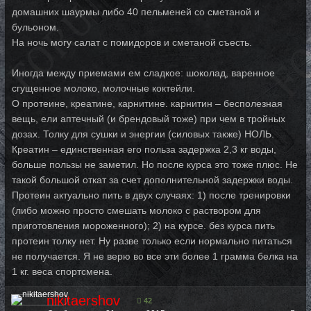
домашних шаурмы либо 40 пельменей со сметаной и
бульоном.
На ночь могу салат с помидоров и сметаной съесть.
Иногда между приемами ем сладкое: шоколад, варенное
сгущенное молоко, молочные коктейли.
О протеине, креатине, карнитине. карнитин – бесполезная
вещь, ели аптечный (и брендовый тоже) при чем в тройных
дозах. Толку для сушки и энергии (силовых также) НОЛЬ.
Креатин – единственная его польза задержка 2,3 кг воды,
больше пользы не заметил. Но после курса это тоже плюс. Не
такой большой откат за счет дополнительной задержки воды.
Протеин актуально пить в двух случаях: 1) после тренировки
(либо можно просто смешать молоко с раствором для
приготовления мороженного); 2) на курсе. без курса пить
протеин толку нет. Ну разве только если нормально питаться
не получается. Я не верю во все эти более 1 грамма белка на
1 кг. веса спортсмена.
nikitaershov
42