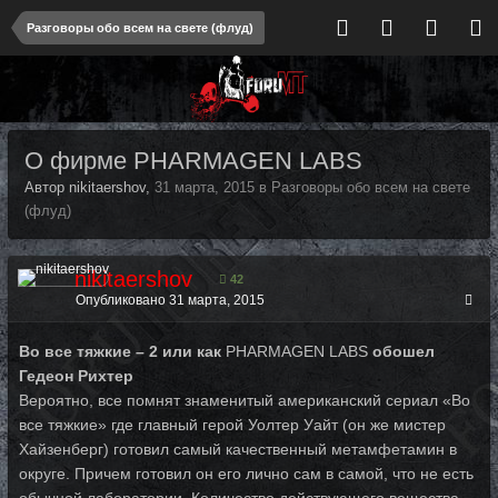
Разговоры обо всем на свете (флуд)
О фирме PHARMAGEN LABS
Автор nikitaershov,
31 марта, 2015
в
Разговоры обо всем на свете
(флуд)
nikitaershov
42
Опубликовано
31 марта, 2015
Во все тяжкие – 2 или как
PHARMAGEN LABS
обошел
Гедеон Рихтер
Вероятно, все помнят знаменитый американский сериал «Во
все тяжкие» где главный герой Уолтер Уайт (он же мистер
Хайзенберг) готовил самый качественный метамфетамин в
округе. Причем готовил он его лично сам в самой, что не есть