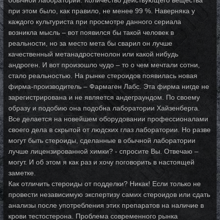
обычной лаборатории. Количество действующего вещества
при этом было, как правило, не менее 99 %. Наверняка у
каждого культуриста при просмотре данного сериала
возникла мысль – вот появился бы такой человек в
реальности, но за место мета бы сварил он лучше
качественный метанадростенолон или какой нибудь
андроген. И вот произошло чудо – то о чем мечтали сотни,
стало реальностью. На рынке стероидов появилась новая
фирма-производитель – Фармаген Лабс. Эта фирма нигде не
зарегистрирована и не является андеграундом. По своему
образу и подобию она подобна лаборатории Хайзенберга.
Все делается на новейшем оборудовании профессионалами
своего дела в скрытой от людских глаз лаборатории. Но разве
могут быть стероиды, сделанные в обычной лаборатории
лучше лицензированной химки? - спросите Вы. Отвечаю –
могут. И об этом я как раз и хочу поговорить в настоящей
заметке.
Как отличить стероиды от подделки? Никак! Если только не
провести независимую экспертизу самих стероидов или сдать
анализы после употребления этих препаратов на наличие в
крови тестостерона. Проблема современного рынка