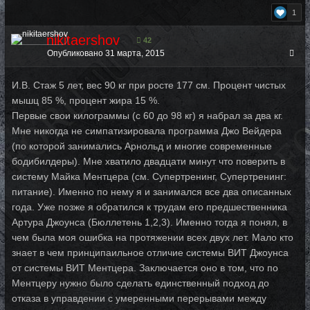
1
nikitaershov
42
Опубликовано
31 марта, 2015
И.В. Стаж 5 лет, вес 90 кг при росте 177 см. Процент чистых
мышц 85 %, процент жира 15 %.
Первые свои килограммы (с 60 до 98 кг) я набрал за два кг.
Мне никогда не симпатизировала программа Джо Вейдера
(по которой занимались Арнольд и многие современные
бодибилдеры). Мне хватило двадцати минут что поверить в
систему Майка Ментцера (см. Супертренинг, Супертренинг:
питание). Именно по нему я и занимался все два описанных
года. Уже позже я обратился к трудам его предшественника
Артура Джоунса (Бюллетень 1,2,3). Именно тогда я понял, в
чем была моя ошибка на протяжении всех двух лет. Мало кто
знает в чем принципаильное отличие системы ВИТ Джоунса
от системы ВИТ Ментцера. Заключается оно в том, что по
Ментцеру нужно было сделать единственный подход до
отказа в управдении с умеренными перерывами между