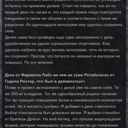
осталось на прежнем уровне. Стоит ли говорить, что ел он
каждый день по часам и, что каждый прием пищи повторялся
ежедневно в таком же объеме и соответственно с таким же
рационом. Из одиннадцати килограмм ему удалось сохранить
семь.
Далее нами был проведен еще один эксперимент с дека-
дураболином на одном сорокалетнем спортсмене. Ему
удалось набрать за курс восемь килограмм, пять из которых,
он сохранил. Притом, что питался он неважно и ккалораж не
повышал. По его мнению,
Дека от Фармаген Лабс ни чем не хуже Ретаболила от
Гедеон Рихтер, что был в девяностых».
Позже я провел эксперимент с декой уже на самом себе. Те
же 300 мг в неделю. Тот же однообразный рацион питание.
Тот же принцип повышения белка и неизменности количества
углей. Но я малость схитрил. Я добавил к деке станозолол.
Выбор станозолола был довольно велик. Я выбрал станобол
от Бритишь Драгон. На мой взгляд, это лучшая андеграудная
фирма, которая показывала лучшее качество до появления