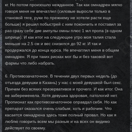
кг. Но потом произошло нежданное. Так как омнадрен мягко
говоря меня не впечатлил (силовые выросли только в
становой тяге, руки по прежнему не хотели расти еще
больше) я решил побыстрей с ним покончить и поставил за
раз сразу себе две ампулы омны плюс 1 мл пропа (в одном
шприце). И как итог на следующее утро моя талия стала
меньше на 2.5 см и вес снизился до 92 кг. И так и
продержался до конца курса. Не впечатлил меня в общем
омнадрен. Я при таких рисках мог бы и без таковой вот
фармы что либо набрать.
6. Противозачаточное. В течении двух первых недель (до
отъезда девушки в Казань) у нас с моей девушкой был секс.
Причем без всяких презервативов и прочего. И как итог. Она
не забеременела. Хотя девушка здоровая, патологий нет.
Пропионат как противозачаточное оправдал себя. Но как
препарат оказался очень слабым, хоть и рабочим. Что
касается омнадрена здесь тоже полный провал. Но как я
люблю говорить всем мы разные и на всех он видимо
действует по своему.