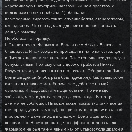
«протеиновую индустрию» навязанным нам проектом с
целью извлечения прибыли. 4) обещания
поэкспериментировать так же с туринаболом, станозололом,
омнадреном. Что я и сделал, для чего и решил написать
данную заметку.
Но обо все по порядку:
I. Станозолол от Фармаком. Брал я ее у Никиты Ершова, то
бишь здесь. И как всегда не прогадал в плане качества, цены
и быстрой по времени доставки. Плюс конечно всегда радуют
бонусы-скидки. Поэтому очень доволен работой Никиты.
Разумеется я уже испытывал станозолол. Оба раза он был от
Бритишь Драгон (и оба раза брал здесь же). Как правило, он
оказывал отличное метаболическое действие на мой
организм. И подсушил и мышцы оставил. Но не надо
забывать, что я и диету строгую держал тогда. В этот раз
диету я не соблюдал. Питался также правильно как и всегда
(см. предыдущую заметку), но при этом не ограничивал себя
в калориях и даже иногда в сладком. Все это делалось
специально. Несмотря на то, что эффект от станозолола
Фармаком не был таким явным как от Станозолола Драгон я