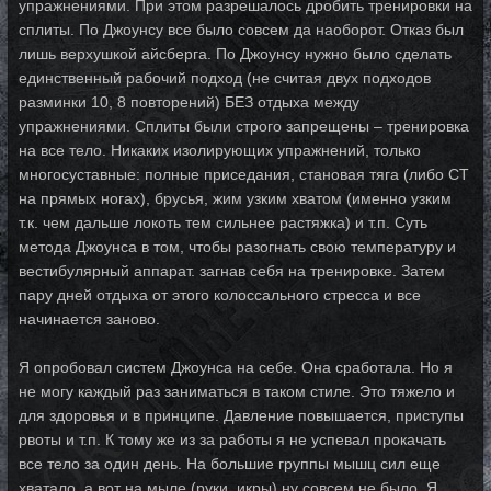
упражнениями. При этом разрешалось дробить тренировки на
сплиты. По Джоунсу все было совсем да наоборот. Отказ был
лишь верхушкой айсберга. По Джоунсу нужно было сделать
единственный рабочий подход (не считая двух подходов
разминки 10, 8 повторений) БЕЗ отдыха между
упражнениями. Сплиты были строго запрещены – тренировка
на все тело. Никаких изолирующих упражнений, только
многосуставные: полные приседания, становая тяга (либо СТ
на прямых ногах), брусья, жим узким хватом (именно узким
т.к. чем дальше локоть тем сильнее растяжка) и т.п. Суть
метода Джоунса в том, чтобы разогнать свою температуру и
вестибулярный аппарат. загнав себя на тренировке. Затем
пару дней отдыха от этого колоссального стресса и все
начинается заново.
Я опробовал систем Джоунса на себе. Она сработала. Но я
не могу каждый раз заниматься в таком стиле. Это тяжело и
для здоровья и в принципе. Давление повышается, приступы
рвоты и т.п. К тому же из за работы я не успевал прокачать
все тело за один день. На большие группы мышц сил еще
хватало, а вот на мыле (руки, икры) ну совсем не было. Я