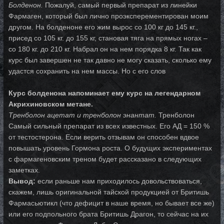
Болденон.
Пожалуй, самый первый препарат из линейки
Фармаген, который был лично проэксперементирован моим
другом. На болденоне его жим вырос со 100 кг до 145 кг.,
присед со 105 кг. до 155 кг, становая тяга на прямых ногах –
со 180 кг. до 210 кг. Набрал он на нем порядка 8 кг. Так как
курс был завершен не так давно не могу сказать, сколько ему
удастся сохранить на нем массы. Но с его слов
Курс болденона напоминает ему курс на легендарном
Акрихиновском метане.
Тренболон ацетат и тренболон энантат.
Тренболон
Самый сильный препарат из всех известных. Его АД = 150 %
от тестостерона. Если верить отзывам он способен вдвое
повышать уровень Гормона роста. О будущих экспериментах
с фармагеновским треном будет рассказано в следующих
заметках.
Вывод:
если раньше нам приходилось довольствоваться,
скажем, лишь оригинальной тайской продукцией от Бритишь
Фармасьютикл (что дефицит в наше время, но бывает все же)
или его подпольного брата Бритишь Драгон, то сейчас на их