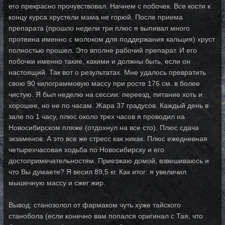
его прекрасно прочувствовал. Начнем с побочек. Все кости к
концу курса хрустели мама не горюй. После приема
препарата (прошло недели три плюс я выпивал много
протеина именно с молоком для поддержания кальция) хруст
полностью прошел. Это вполне рабочий препарат. И его
побочки именно такие, какими и должны быть, если он
настоящий. Так вот о результатах. Мне удалось превратить
свою 90 килограммовую массу при росте 176 см. в более
чистую. Я был неделю на сессии: переезд, питание хоть и
хорошее, но не по часам. Жара 37 градусов. Каждый день в
зале по 1 часу, плюс около трех часов я проводил на
Новосибирском пляже (отдохнул на все сто). Плюс сдача
экзаменов. А это все же стресс как никак. Плюс ежедневная
четырехчасовая ходьба по Новосибирску и его
достопримечательностям. Приезжаю домой, взвешиваюсь и
что Вы думаете? Я весил 89,5 кг. Как итог: я увеличил
мышечную массу и сжег жир.
Вывод: станозолол от фармаком чуть хуже тайского
станобола (если конечно вам попался оригинал с Тая, что