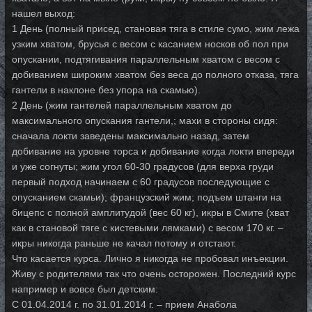
нашел выход:
1 День (полный присед, становая тяга в стиле сумо, жим лежа
узким хватом, брусья с весом с касанием носков об пол при
опускании, подтягивания параллельным хватом с весом с
добиванием широким хватом без веса до полного отказа, тяга
гантели в наклоне без упора на скамью).
2 День (жим гантелей параллельным хватом до
максимального опускания гантели,; махи в стороны сидя:
сначала локти заведены максимально назад, затем
добивание на уровне торса и добивание когда локти впереди
и уже согнуты; жим угол 60-30 градусов (для верха груди
первый подход начинаем с 60 градусов последующие с
опусканием скамьи); французский жим; подъем штанги на
бицепс с полной амплитудой (вес 60 кг), икры в Смите (хват
как в становой тяге с кистевыми лямками) с весом 170 кг. –
икры никогда раньше не качал потому и отстают.
Что касается курса. Лично я никогда не пробовал инъекции.
Живу с родителями так что очень осторожен. Последний курс
например и вовсе был детским:
С 01.04.2014 г. по 31.01.2014 г. – прием Анабола