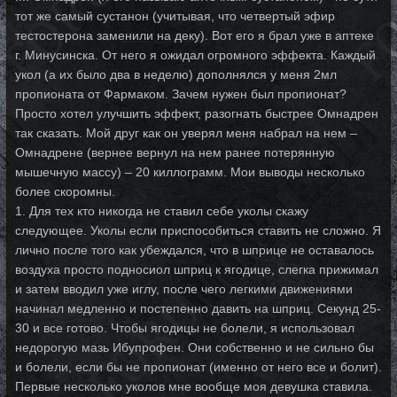
тот же самый сустанон (учитывая, что четвертый эфир
тестостерона заменили на деку). Вот его я брал уже в аптеке
г. Минусинска. От него я ожидал огромного эффекта. Каждый
укол (а их было два в неделю) дополнялся у меня 2мл
пропионата от Фармаком. Зачем нужен был пропионат?
Просто хотел улучшить эффект, разогнать быстрее Омнадрен
так сказать. Мой друг как он уверял меня набрал на нем –
Омнадрене (вернее вернул на нем ранее потерянную
мышечную массу) – 20 киллограмм. Мои выводы несколько
более скоромны.
1. Для тех кто никогда не ставил себе уколы скажу
следующее. Уколы если приспособиться ставить не сложно. Я
лично после того как убеждался, что в шприце не оставалось
воздуха просто подносиол шприц к ягодице, слегка прижимал
и затем вводил уже иглу, после чего легкими движениями
начинал медленно и постепенно давить на шприц. Секунд 25-
30 и все готово. Чтобы ягодицы не болели, я использовал
недорогую мазь Ибупрофен. Они собственно и не сильно бы
и болели, если бы не пропионат (именно от него все и болит).
Первые несколько уколов мне вообще моя девушка ставила.