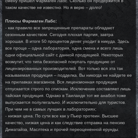
смену пришел Фармаген Лабс. Сколько он продержится в
таком качестве не известно. Но я верю – долго!
Плюсы Фармаген Лабс:
- как правило все запрещенные препараты обладают
сезонным качеством. Сегодня плохая партия, завтра
хорошая. В итоге 50 процентов денег уходит в никуда. Здесь
все проще – одна лаборатория, одна смена и всего лишь
одни официальной сайт с данной продукцией. Некоторых
возмутит, что типа безопасней покупать продукцию от
лицензированных производителей. Вот только вся эта так
называемая продукция – подделка. Вы никогда не найдете ее
на прилавках магазинов. Вся лицензионная продукция
отпускается строго по спискам. Исключение составляет лишь
тайская продукция. Однако в Таиланде тот же анабол тоже
выпускается полулегально. И исключительно для туристов.
При чем не в самых лучших в лабораториях;
- низкая цена. По сути все как у Пьюр протеин. Высшее
качество, низкая цена и как следствие отправка на пенсию
Диматайза, Маслтека и прочей переоцененной ерунды.