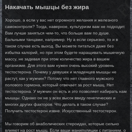
Накачать мышцы без жира
Хорошо, а если у вас нет огромного желания и железного
самоконтроля? Тогда, наверное, культуризм вам не подходит.
Вам лучше заняться чем-то, что больше вам по душе.
Бальными танцами, например. Ну а если серьезно, то и в
таком случае есть выход. Вы можете питаться даже без
избытка калорий, но при этом будете наращивать мышечную
массу, не задевая при этом количество жира в вашем
организме. Для этого вам нужен очень высокий уровень
тестостерона. Почему у девушек и младенцев мышцы не
растут, как у мужчин? Потому что нет главного мужского
полового гормона, который отвечает за рост мышц. Нет
тестостерона. У мужчин он есть и это позволяет набирать нам
мышцы. Однако он не у всех высок ввиду генетических и
многих других факторов. Что делать в таком случае?
Получить тестостерон извне. Искусственный тестостерон.
Мы говорим об анаболических стероидах, которые сильно
влияют на рост мышц. Если ваши манипуляции с питанием, о