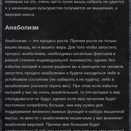
невзирая на это, очень часто сухих мышц набрать не удается
и у начинающих культуристов получается не мышечная, а
жировая масса.
Анаболизм
Анаболизм — это процесс роста. Причем роста не только
ваших мышц, но и вашего жира. Для того чтобы запустить
процесс анаболизма, необходимы несколько факторов в
разной степени индивидуальной значимости, однако без
избытка калорий в своем рационе вы в принципе не сможете
запустить процесс анаболизма и будете находиться либо в
устойчивом состоянии (не набирать и не худеть), либо в
катаболизме (начнете терять вес). При этом если избыток
калорий у вас не очень значительный, то эти калории в жир
откладываться не будут, однако если ваш организм будет
постоянно потреблять больше, чем ему нужно для
поддержания жизненно важных функций и набора мышечной
массы, то вместе с анаболизмом мышечным у вас возникнет
анаболизм жировой. Причем чем большим будет
необоснованный избыток калорий, тем сильнее этот жировой