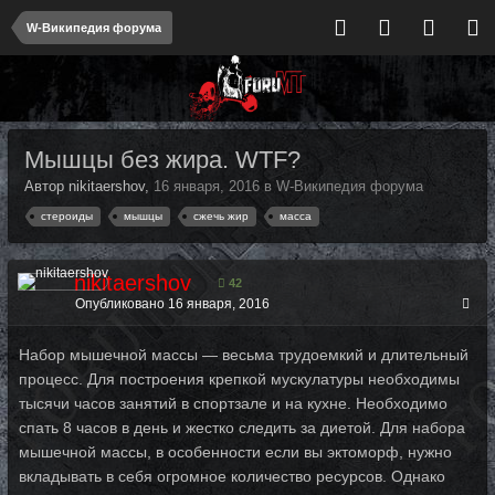
W-Википедия форума
Мышцы без жира. WTF?
Автор nikitaershov,
16 января, 2016
в
W-Википедия форума
стероиды
мышцы
сжечь жир
масса
nikitaershov
42
Опубликовано
16 января, 2016
Набор мышечной массы — весьма трудоемкий и длительный
процесс. Для построения крепкой мускулатуры необходимы
тысячи часов занятий в спортзале и на кухне. Необходимо
спать 8 часов в день и жестко следить за диетой. Для набора
мышечной массы, в особенности если вы эктоморф, нужно
вкладывать в себя огромное количество ресурсов. Однако