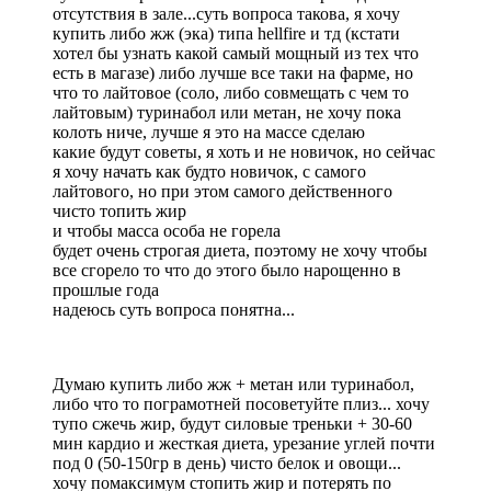
отсутствия в зале...суть вопроса такова, я хочу
купить либо жж (эка) типа hellfire и тд (кстати
хотел бы узнать какой самый мощный из тех что
есть в магазе) либо лучше все таки на фарме, но
что то лайтовое (соло, либо совмещать с чем то
лайтовым) туринабол или метан, не хочу пока
колоть ниче, лучше я это на массе сделаю
какие будут советы, я хоть и не новичок, но сейчас
я хочу начать как будто новичок, с самого
лайтового, но при этом самого действенного
чисто топить жир
и чтобы масса особа не горела
будет очень строгая диета, поэтому не хочу чтобы
все сгорело то что до этого было нарощенно в
прошлые года
надеюсь суть вопроса понятна...
Думаю купить либо жж + метан или туринабол,
либо что то пограмотней посоветуйте плиз... хочу
тупо сжечь жир, будут силовые треньки + 30-60
мин кардио и жесткая диета, урезание углей почти
под 0 (50-150гр в день) чисто белок и овощи...
хочу помаксимум стопить жир и потерять по