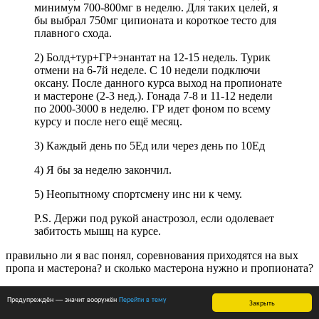
минимум 700-800мг в неделю. Для таких целей, я
бы выбрал 750мг ципионата и короткое тесто для
плавного схода.
2) Болд+тур+ГР+энантат на 12-15 недель. Турик
отмени на 6-7й неделе. С 10 недели подключи
оксану. После данного курса выход на пропионате
и мастероне (2-3 нед.). Гонада 7-8 и 11-12 недели
по 2000-3000 в неделю. ГР идет фоном по всему
курсу и после него ещё месяц.
3) Каждый день по 5Ед или через день по 10Ед
4) Я бы за неделю закончил.
5) Неопытному спортсмену инс ни к чему.
P.S. Держи под рукой анастрозол, если одолевает
забитость мышц на курсе.
правильно ли я вас понял, соревнования приходятся на вых
пропа и мастерона? и сколько мастерона нужно и пропионата?
Предупреждён — значит вооружён
Перейти в тему
Закрыть