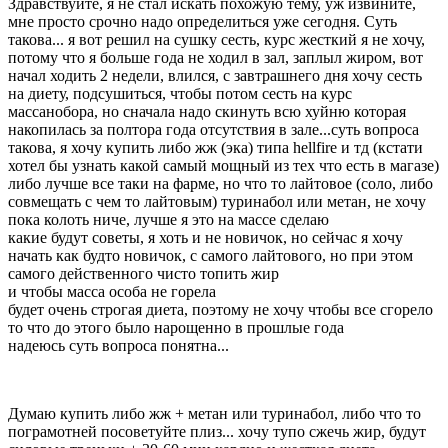
Здравствуйте, я не стал искать похожую тему, уж извините,
мне просто срочно надо определиться уже сегодня. Суть
такова... я вот решил на сушку сесть, курс жесткий я не хочу,
потому что я больше года не ходил в зал, заплыл жиром, вот
начал ходить 2 недели, влился, с завтрашнего дня хочу сесть
на диету, подсушиться, чтобы потом сесть на курс
массанобора, но сначала надо скинуть всю хуйню которая
накопилась за полтора года отсутствия в зале...суть вопроса
такова, я хочу купить либо жж (эка) типа hellfire и тд (кстати
хотел бы узнать какой самый мощный из тех что есть в магазе)
либо лучше все таки на фарме, но что то лайтовое (соло, либо
совмещать с чем то лайтовым) туринабол или метан, не хочу
пока колоть ниче, лучше я это на массе сделаю
какие будут советы, я хоть и не новичок, но сейчас я хочу
начать как будто новичок, с самого лайтового, но при этом
самого действенного чисто топить жир
и чтобы масса особа не горела
будет очень строгая диета, поэтому не хочу чтобы все сгорело
то что до этого было нарощенно в прошлые года
надеюсь суть вопроса понятна...
Думаю купить либо жж + метан или туринабол, либо что то
пограмотней посоветуйте плиз... хочу тупо сжечь жир, будут