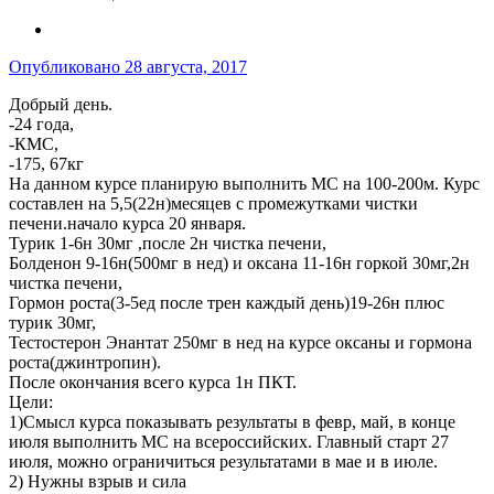
Опубликовано
28 августа, 2017
Добрый день.
-24 года,
-КМС,
-175, 67кг
На данном курсе планирую выполнить МС на 100-200м. Курс
составлен на 5,5(22н)месяцев с промежутками чистки
печени.начало курса 20 января.
Турик 1-6н 30мг ,после 2н чистка печени,
Болденон 9-16н(500мг в нед) и оксана 11-16н горкой 30мг,2н
чистка печени,
Гормон роста(3-5ед после трен каждый день)19-26н плюс
турик 30мг,
Тестостерон Энантат 250мг в нед на курсе оксаны и гормона
роста(джинтропин).
После окончания всего курса 1н ПКТ.
Цели:
1)Смысл курса показывать результаты в февр, май, в конце
июля выполнить МС на всероссийских. Главный старт 27
июля, можно ограничиться результатами в мае и в июле.
2) Нужны взрыв и сила