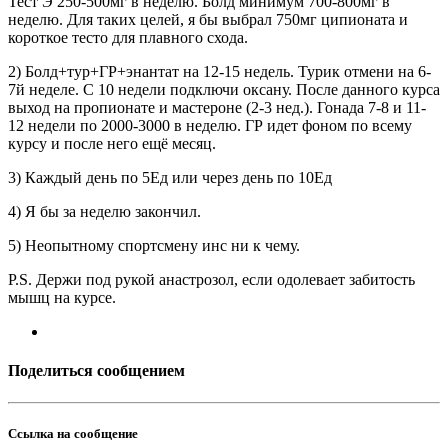
Тест Э 250-500мг в неделю. Болд минимум 700-800мг в
неделю. Для таких целей, я бы выбрал 750мг ципионата и
короткое тесто для плавного схода.
2) Болд+тур+ГР+энантат на 12-15 недель. Турик отмени на 6-
7й неделе. С 10 недели подключи оксану. После данного курса
выход на пропионате и мастероне (2-3 нед.). Гонада 7-8 и 11-
12 недели по 2000-3000 в неделю. ГР идет фоном по всему
курсу и после него ещё месяц.
3) Каждый день по 5Ед или через день по 10Ед
4) Я бы за неделю закончил.
5) Неопытному спортсмену инс ни к чему.
P.S. Держи под рукой анастрозол, если одолевает забитость
мышц на курсе.
Поделиться сообщением
Ссылка на сообщение