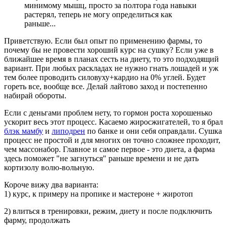
минимому мышц, просто за полтора года навыки
растерял, теперь не могу определиться как
раньше...
Приветствую. Если был опыт по применению фармы, то
почему бы не провести хороший курс на сушку? Если уже в
ближайшее время в планах сесть на диету, то это подходящий
вариант. При любых раскладах не нужно гнать лошадей и уж
тем более проводить силовуху+кардио на 0% углей. Будет
гореть все, вообще все. Делай лайтово заход и постепенно
набирай обороты.
Если с деньгами проблем нету, то гормон роста хорошенько
ускорит весь этот процесс. Касаемо жиросжигателей, то я брал
блэк мамбу
и
липодрен
по банке и они себя оправдали. Сушка
процесс не простой и для многих он точно сложнее проходит,
чем массонабор. Главное и самое первое - это диета, а фарма
здесь поможет "не загнуться" раньше времени и не дать
кортизолу волю-вольную.
Короче вижу два варианта:
1) курс, к примеру на пропике и мастероне + жиротоп
2) влиться в тренировки, режим, диету и после подключить
фарму, продолжать