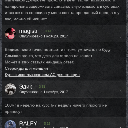
маленькой дозировке проколоть деки, засчет возможности
нандролона задерживать синавиальную жидкость в суставах,
и так же она спросила у меня совета про данный преп, а я у
вас, можно ей или нет.
magistr
13
Опубликовано
1 ноября, 2017
Видимо никто точно не знает и я тоже умничать не буду.
Слышал где-то, что дека для ж пола не канает.
Может в этих статьях найдешь ответ.
Стероиды для женщин
Курс с использованием АС для женщин
Эдик
51
Опубликовано
1 ноября, 2017
100мг в неделю на курс 6-7 недель ничего плохого не
принесут
RALFY
15