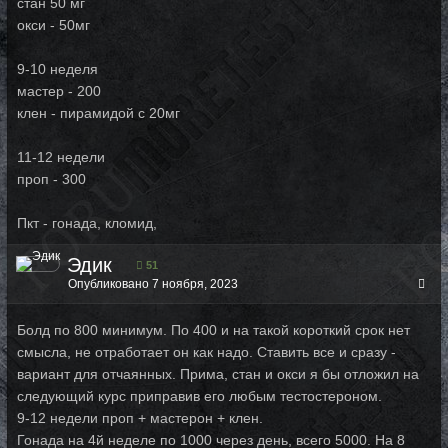
стан 50 мг
окси - 50мг
9-10 неделя
мастер - 200
клен - пирамидой с 20мг
11-12 недели
проп - 300
Пкт - гонада, кломид,
Эдик
51
Опубликовано
7 ноября, 2023
Болд по 800 минимум. По 400 и на такой короткий срок нет
смысла, не отработает он как надо. Ставить все и сразу -
вариант для отчаянных. Прима, стан и окси я бы отложил на
следующий курс приправив его любым тестостероном.
9-12 недели проп + мастерон + клен.
Гонада на 4й неделе по 1000 через день, всего 5000. На 8