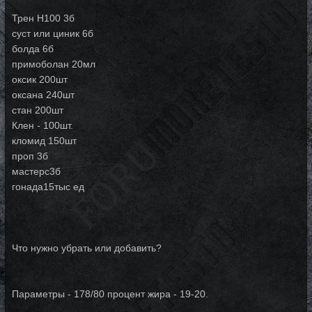
Трен Н100 3б
суст или циник 6б
болда 6б
примоболан 20мл
оксик 200шт
оксана 240шт
стан 200шт
Клен - 100шт.
кломид 150шт
проп 3б
мастерс3б
гонада15тыс ед
Что нужно убрать или добавить?
Параметры - 178/80 процент жира - 19-20.