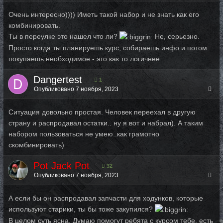
Очень интересно)))) Иметь такой набор и не знать как его
комбинировать.
Ты в переулке это нашел что ли?
Не, серьезно.
Просто когда ты планируешь курс, собираешь инфо и потом
покупаешь необходимое - это как то логичнее.
Dangertest
1
Опубликовано
7 ноября, 2023
Ситуация довольно простая. Человек переехал в другую
страну и распродавал остатки.. ну я вот и набрал). А таким
набором пользоваться не умею..как грамотно
скомбинировать)
Pot Jack Pot
32
Опубликовано
7 ноября, 2023
А если бы он распродавал запчасти для ходунков, которые
используют старики, ты бы тоже закупился?
В целом суть ясна. Думаю помогут ребята с курсом тебе, есть