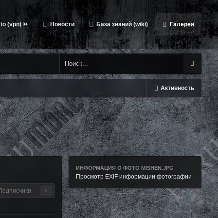
to (vpn) ⏩
Новости
База знаний (wiki)
Галерея
Активность
ИНФОРМАЦИЯ О ФОТО MISHEN.JPG
Просмотр EXIF информации фотографии
Подписчики
0