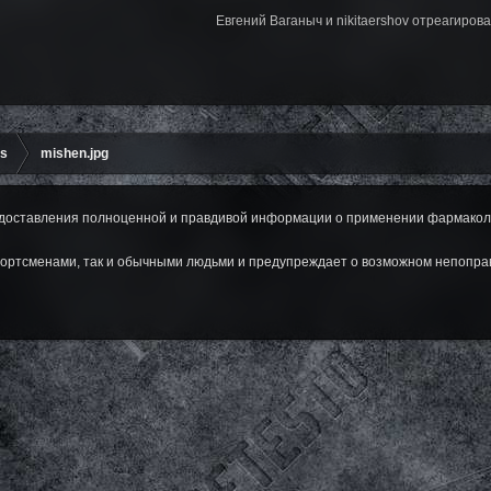
Евгений Ваганыч и nikitaershov отреагирова
ms
mishen.jpg
оставления полноценной и правдивой информации о применении фармаколог
ортсменами, так и обычными людьми и предупреждает о возможном непопра