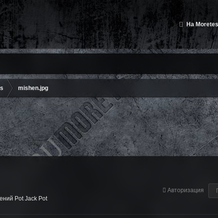
На Moretes
ms
mishen.jpg
Авторизация
ний Pot Jack Pot