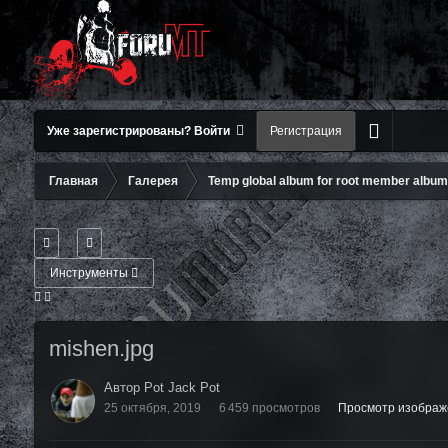
Уже зарегистрированы? Войти
Регистрация
Главная
Галерея
Temp global album for root member albu
Инструменты
mishen.jpg
Автор Pot Jack Pot
25 октября, 2019
6 459 просмотров
Просмотр изображе