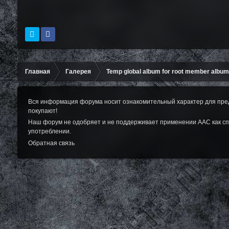
Главная
Галерея
Temp global album for root member albu
Вся информация форума носит ознакомительный характер для пред
покупают!
Наш форум не одобряет и не поддерживает применении ААС как сп
употреблении.
Обратная связь