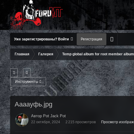
Уже зарегистрированы? Войти
Регистрация
Главная
Галерея
Temp global album for root member albu
Инструменты
Аааауфь.jpg
Автор Pot Jack Pot
22 октября, 2024
2 215 просмотров
Просмотр изображе