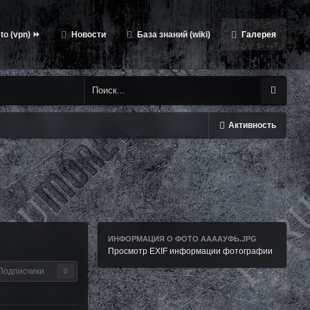
to (vpn) ⏩
Новости
База знаний (wiki)
Галерея
Активность
ИНФОРМАЦИЯ О ФОТО ААААУФЬ.JPG
Просмотр EXIF информации фотографии
Подписчики
0