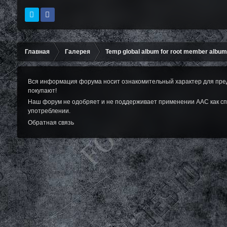
Главная
Галерея
Temp global album for root member albu
Вся информация форума носит ознакомительный характер для пред
покупают!
Наш форум не одобряет и не поддерживает применении ААС как сп
употреблении.
Обратная связь