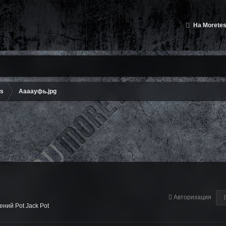
На Moretes
ms
Аааауфь.jpg
Авторизация
ний Pot Jack Pot