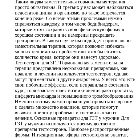
Таким людям заместительная гормональная терапия
просто обязательна. В-третьих у вас может наблюдаться
недостаток цинка в организме, но такое встречается
конечно реже. Со всеми этими проблемами нужно
справляться каждому, в том числе бодибилдерам,
которые хотят сохранять свою физическую форму в
хорошем состоянии и не намерены прекращать
тренировки. В таком случае им подойдет гормонально
заместительная терапия, которая позволит избежать
многих неприятных проблем или хотя бы снизить
количество вреда, которое они нанесут здоровью.
Тестостерон для ЗГТ Гормональная заместительная
терапия представлена несколькими препаратами, как
правило, в лечении используется тестостерон, однако
могут применяться и другие андрогены. У всего это есть
свои побочные эффекты, если неправильно составить
курс, то возрастает шанс возникновения рака простаты,
инфаркта миокарда и повышенного тромбообразования.
Именно поэтому важно проконсультироваться с врачом
и сделать множество анализов, которые помогут
выявить причину проблемы и составить план ее
лечения. Основные препараты для ГЗТ у мужчин Для
ГЗТ у мужчин используются преимущественно
препараты тестостерона. Наиболее распространённые
формы: Инъекционные эфиры тестостерона: энантат,