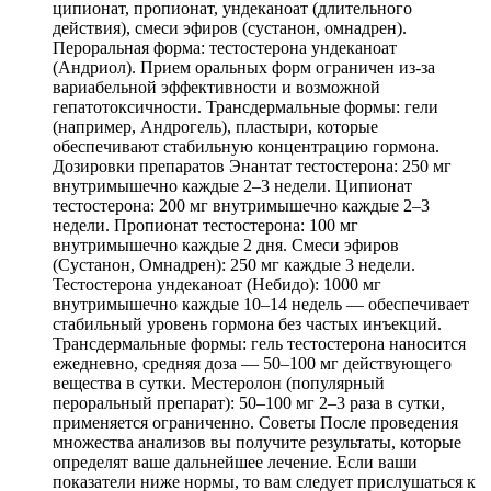
ципионат, пропионат, ундеканоат (длительного
действия), смеси эфиров (сустанон, омнадрен).
Пероральная форма: тестостерона ундеканоат
(Андриол). Прием оральных форм ограничен из-за
вариабельной эффективности и возможной
гепатотоксичности. Трансдермальные формы: гели
(например, Андрогель), пластыри, которые
обеспечивают стабильную концентрацию гормона.
Дозировки препаратов Энантат тестостерона: 250 мг
внутримышечно каждые 2–3 недели. Ципионат
тестостерона: 200 мг внутримышечно каждые 2–3
недели. Пропионат тестостерона: 100 мг
внутримышечно каждые 2 дня. Смеси эфиров
(Сустанон, Омнадрен): 250 мг каждые 3 недели.
Тестостерона ундеканоат (Небидо): 1000 мг
внутримышечно каждые 10–14 недель — обеспечивает
стабильный уровень гормона без частых инъекций.
Трансдермальные формы: гель тестостерона наносится
ежедневно, средняя доза — 50–100 мг действующего
вещества в сутки. Местеролон (популярный
пероральный препарат): 50–100 мг 2–3 раза в сутки,
применяется ограниченно. Советы После проведения
множества анализов вы получите результаты, которые
определят ваше дальнейшее лечение. Если ваши
показатели ниже нормы, то вам следует прислушаться к