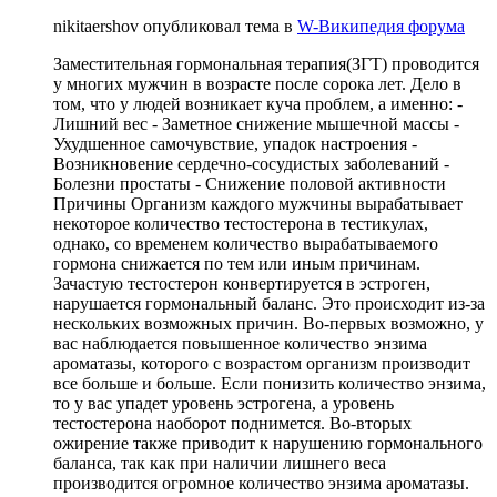
nikitaershov опубликовал тема в
W-Википедия форума
Заместительная гормональная терапия(ЗГТ) проводится
у многих мужчин в возрасте после сорока лет. Дело в
том, что у людей возникает куча проблем, а именно: -
Лишний вес - Заметное снижение мышечной массы -
Ухудшенное самочувствие, упадок настроения -
Возникновение сердечно-сосудистых заболеваний -
Болезни простаты - Снижение половой активности
Причины Организм каждого мужчины вырабатывает
некоторое количество тестостерона в тестикулах,
однако, со временем количество вырабатываемого
гормона снижается по тем или иным причинам.
Зачастую тестостерон конвертируется в эстроген,
нарушается гормональный баланс. Это происходит из-за
нескольких возможных причин. Во-первых возможно, у
вас наблюдается повышенное количество энзима
ароматазы, которого с возрастом организм производит
все больше и больше. Если понизить количество энзима,
то у вас упадет уровень эстрогена, а уровень
тестостерона наоборот поднимется. Во-вторых
ожирение также приводит к нарушению гормонального
баланса, так как при наличии лишнего веса
производится огромное количество энзима ароматазы.