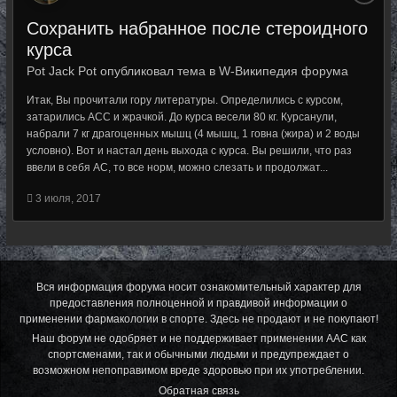
Сохранить набранное после стероидного
курса
Pot Jack Pot опубликовал тема в
W-Википедия форума
Итак, Вы прочитали гору литературы. Определились с курсом,
затарились АСС и жрачкой. До курса весели 80 кг. Курсанули,
набрали 7 кг драгоценных мышц (4 мышц, 1 говна (жира) и 2 воды
условно). Вот и настал день выхода с курса. Вы решили, что раз
ввели в себя АС, то все норм, можно слезать и продолжат...
3 июля, 2017
Вся информация форума носит ознакомительный характер для
предоставления полноценной и правдивой информации о
применении фармакологии в спорте. Здесь не продают и не покупают!
Наш форум не одобряет и не поддерживает применении ААС как
спортсменами, так и обычными людьми и предупреждает о
возможном непоправимом вреде здоровью при их употреблении.
Обратная связь