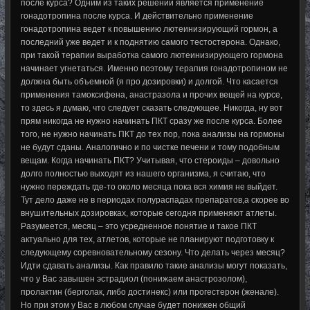
после курса? Одним из таких решений является применение
гонадотропина после курса. И действительно применение
гонадотропина ведет к повышению лютеинизирующий гормон, а
последний уже ведет и к поднятию самого тестостерона. Однако,
при такой терапии выработка самого лютеинизирующего гормона
начинает угнетаться. Именно поэтому терапия гонадотропином не
должна быть объемной (я про дозировки) и долгой. Что касается
применения тамоксифена, анастразола и прочих вещей на курсе,
то здесь я думаю, что следует сказать следующее. Никогда, ну вот
прям никогда не нужно начинать ПКТ сразу же после курса. Более
того, не нужно начинать ПКТ до тех пор, пока анализы на гормоны
не будут сданы. Аналогично и по чистке печени и тому подобным
вещам. Когда начинать ПКТ? Учитывая, что стероиды – довольно
долго полностью выходят из нашего организма, я считаю, что
нужно переждать где-то около месяца пока вся химия не выйдет.
Тут дело даже не в периодах полураспадах препаратов,а скорее во
внушительных дозировках, которые сегодня применяют атлеты.
Разумеется, месяц – это усредненное понятие и такое ПКТ
актуально для тех, атлетов, которые не планируют подготовку к
следующему соревновательному сезону. Что делать через месяц?
Идти сдавать анализы. Как правило такие анализы могут показать,
что у Вас завышен эстрадиол (понижаем анастрозолом),
пролактин (берголак, либо достинекс) или прогестерон (женале).
Но при этом у Вас в любом случае будет понижен общий