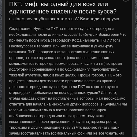
ПКТ: миф, выгодный для всех или
единственное спасение после курса?
nikitaershov опубликовал тема в
W-Википедия форума
Содержание: Нужна ли ПКТ на коротких курсах стероидов и
необходима ли после длинных курсов? Трибулус и Экдистерон Что
применять после курса стероидов? Когда начинать ПКТ? Итоги
Послекурсовая терапия, или как ее лаконично в узком кругу
называют ПКТ – процесс восстановления жизненно важных
органов, а также гормонального фона после применения
медикаментов (стероиды, гормон роста, инсулин и т.п.) во время
подготовки к соревнованиям по бодибилдингу (пауэрлифтингу,
тяжелой атлетике, либо в иных целях). Проще говоря, ПТК – это
процесс наладки деятельности организма после как правило
длинного стероидного курса. Нужна ли ПКТ на коротких курсах
стероидов и необходима ли после длинных курсов? Для того,
чтобы нам дать ответ на поставленные вопросы, нам необходимо
ответить для начала на несколько других вопросов: 1) Будем ли мы
говорить исключительно о восстановлении после курса
анаболических стероидов или же затронем тему также
восстановления после применения инсулина, гормона роста,
тироксина и других медикаментов? 2) Что важнее: узнать, как и
зачем восстанавливать гормональный фон или же все узнать, как