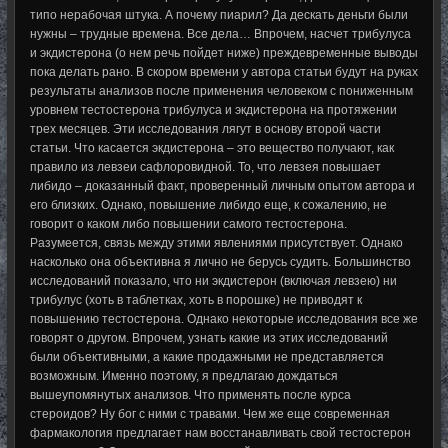
типо нерабочая штука. А почему пиарил? Да дескать деньги были
нужны – трудные времена. Все дела… Впрочем, насчет трибулуса
и экдистерона (о нем речь пойдет ниже) преждевременные выводы
пока делать рано. В скором времени у автора статьи будут на руках
результаты анализов после применения человеком с пониженным
уровнем тестостерона трибулуса и экдистерона на протяжении
трех месяцев. Эти исследования лягут в основу второй части
статьи. Что касается экдистерона – это вещество получают, как
правило из левзеи сафлоровидной. То, что левзея повышает
либидо – доказанный факт, проверенный личным опытом автора и
его близких. Однако, повышение либидо еще, к сожалению, не
говорит о каком либо повышении самого тестостерона.
Разумеется, связь между этими явлениями присутствует. Однако
насколько она объективна я лично не берусь судить. Большинство
исследований показало, что ни экдистерон (включая левзею) ни
трибулус (хоть в таблетках, хоть в порошке) не приводят к
повышению тестостерона. Однако некоторые исследования все же
говорят о другом. Впрочем, узнать какие из этих исследований
были объективными, а какие продажными не представляется
возможным. Именно поэтому, я предлагаю дождаться
вышеупомянутых анализов. Что применять после курса
стероидов? Ну бог с ними с травами. Чем же еще современная
фармакология предлагает нам восстанавливать свой тестостерон