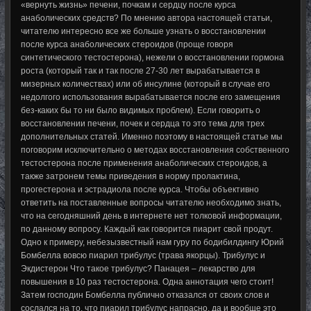
«вернуть жизнь» печени, почкам и сердцу после курса
анаболических средств? По мнению автора настоящей статьи,
читателю интересно все же больше узнать о восстановлении
после курса анаболических стероидов (проще говоря
синтетического тестостерона), нежели о восстановлении гормона
роста (который так и так после 27-30 лет вырабатывается в
мизерных количествах) или об инсулине (который в случае его
недолгого использования вырабатывается после его замещения
без-каких бы то ни было видимых проблем). Если говорить о
восстановлении печени, почек и сердца то это тема для трех
дополнительных статей. Именно поэтому в настоящей статье мы
поговорим исключительно о методах восстановления собственного
тестостерона после применения анаболических стероидов, а
также затронем темы приведения в норму пролактина,
прогестерона и эстрадиола после курса. Чтобы объективно
ответить на поставленные вопросы читателю необходимо знать,
что на сегодняшний день в интернете нет толковой информации,
по данному вопросу. Каждый как говорится пиарит свой продут.
Одно к примеру, небезызвестный нам гуру по бодибилдингу Юрий
Бомбелла вовсю пиарил трибулус (трава якорцы). Трибулус и
Экдистерон Что такое трибулус? Панацея – лекарство для
повышения в 10 раз тестостерона. Одна аннотация чего стоит!
Затем господин Бомбелла публично отказался от своих слов и
сослался на то, что пиарил трибулус напрасно, да и вообще это