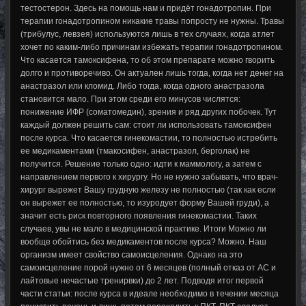
тестостерон. Здесь на помощь нам и придёт гонадотропин. При
терапии гонадотропином никакие травы попросту не нужны. Травы
(трибулус, левзея) используются лишь в тех случаях, когда атлет
хочет по каким-либо причинам избежать терапии гонадотропином.
Что касается тамоксифена, то об этом препарате можно гворить
долго и противоречиво. Он актуален лишь тогда, когда нет денег на
анастразол или кломид. Либо тогда, когда одного анастразола
становится мало. При этом среди его минусов числятся:
понижение ИФР (соматомедин), зрения и ряд других побочек. Тут
каждый должен решить сам: стоит ли использовать тамоксифен
после курса. Что касается гинекомастии, то полностью истребить
ее медикаментами (тмакосифен, анастразол, берголак) не
получится. Решение только одно: идти к маммологу, а затем с
направлением первого к хирургу. Но не нужно забывать, что врач-
хирург вырежет Вашу грудную железу не полностью (так как если
он вырежет ее полностью, то изуродует форму Вашей груди), а
значит есть риск повторного появления гинекомастии. Таких
случаев, увы не мало в медицинской практике. Итоги Можно ли
вообще обойтись без медикаментов после курса? Можно. Наш
организм имеет свойство самоисцеления. Однако на это
самоисцеление порой нужно от 6 месяцев (полный отказ от АС и
лайтовые нечастые тренирвки) до 2 лет. Подводя итог первой
части статьи: после курса в идеале необходимо в течении месяца