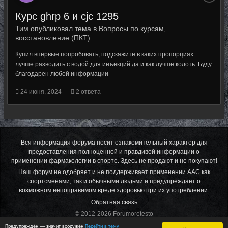
Курс ghrp 6 и cjc 1295
Тим опубликовал тема в
Вопросы по курсам,
восстановление (ПКТ)
Купил впервые попробовать, подскажите в каких пропорциях
лучше разводить с водой для инъекций да и как лучше колоть. Буду
благодарен любой информации
24 июня, 2024
2 ответа
Вся информация форума носит ознакомительный характер для
предоставления полноценной и правдивой информации о
применении фармакологии в спорте. Здесь не продают и не покупают!
Наш форум не одобряет и не поддерживает применении ААС как
спортсменами, так и обычными людьми и предупреждает о
возможном непоправимом вреде здоровью при их употреблении.
Обратная связь
© 2012-2026 Forumoretesto
Powered by Invision Community
Предупреждён — значит вооружён
Перейти в тему