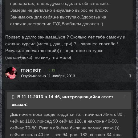
препаратах,теперь думаю сделать обязательно.
Замеры не делал,но визуально вырос не плохо.
Занимаюсь для себя,не выступаю.Здоровье на
отлично,настроение ГУД.Вообщем доволен :)
Привет, а долго занимаешься ? Сколько лет тебе самому и
сколько курсил (месяц, два , три) ? ...заранее спасибо !
Результат впечатляющий)))... щас тоже на курсе
(метан+дека), но вижу что мало(
magistr
13
Опубликовано
11 ноября, 2013
В 11.11.2013 в 14:46, интересующийся атлет
сказал:
Дык нечем пока вроде гордится то... начинал Жим с 80 ,
чейчас 1100, присед 90 сейчас 120, в наклоне 40-50,
сейчас 70-80. Руки в объёме были не помню скоко )))
сейчас около 40 см... вес 94, рост 182, возраст 34 года.