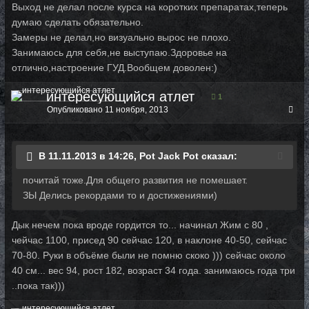
Выход не делал после курса на коротких препаратах,теперь
думаю сделать обязательно.
Замеры не делал,но визуально вырос не плохо.
Занимаюсь для себя,не выступаю.Здоровье на
отлично,настроение ГУД.Вообщем доволен:)
интересующийся атлет
1
Опубликовано
11 ноября, 2013
В 11.11.2013 в 14:26, Pot Jack Pot сказал:
почитай тоже.Для общего развития не помешает.
ЗЫ Делись рекордами то и достижениями)
Дык нечем пока вроде гордится то... начинал Жим с 80 ,
чейчас 1100, присед 90 сейчас 120, в наклоне 40-50, сейчас
70-80. Руки в объёме были не помню скоко ))) сейчас около
40 см... вес 94, рост 182, возраст 34 года. занимаюсь года три
..пока так)))