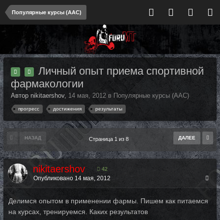
Популярные курсы (ААС)
Личный опыт приема спортивной
фармакологии
Автор nikitaershov,
14 мая, 2012
в
Популярные курсы (ААС)
прогресс
достижения
результаты
НАЗАД
ДАЛЕЕ
Страница 1 из 8
nikitaershov
42
Опубликовано
14 мая, 2012
Делимся опытом в применении фармы. Пишем как питаемся
на курсах, тренируемся. Каких результатов