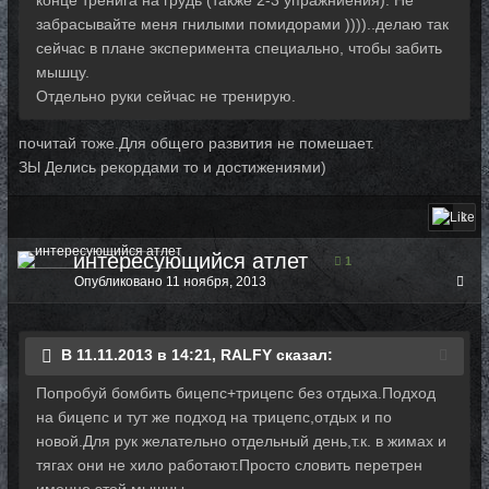
забрасывайте меня гнилыми помидорами ))))..делаю так
сейчас в плане эксперимента специально, чтобы забить
мышцу.
Отдельно руки сейчас не тренирую.
почитай тоже.Для общего развития не помешает.
ЗЫ Делись рекордами то и достижениями)
1
интересующийся атлет
1
Опубликовано
11 ноября, 2013
В 11.11.2013 в 14:21, RALFY сказал:
Попробуй бомбить бицепс+трицепс без отдыха.Подход
на бицепс и тут же подход на трицепс,отдых и по
новой.Для рук желательно отдельный день,т.к. в жимах и
тягах они не хило работают.Просто словить перетрен
именно этой мышцы.