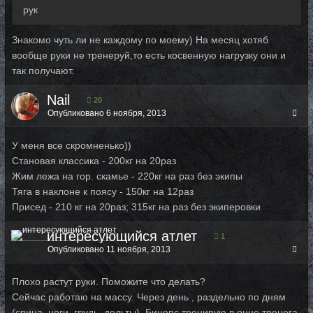
рук
Знакомо чуть ли не каждому по моему) На месяц хотяб
вообще руки не тренеруй,то есть косвенную нагрузку они и
так получают.
Nail
20
Опубликовано
6 ноября, 2013
У меня все скромненько))
Становая классика - 200кг на 20раз
Жим лежа на гор. скамье - 220кг на раз без экипы
Тяга в наклоне к поясу - 150кг на 12раз
Присед - 210 кг на 20раз; 315кг на раз без экиперовки
интересующийся атлет
1
Опубликовано
11 ноября, 2013
Плохо растут руки. Поможите что делать?
Сейчас работаю на массу. Через день , раздельно по дням
(спина, ноги, грудь, дельты). Бицепс тренирую в онце тренега