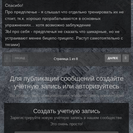
Спасибо!
Про предплечье - я слышал что отдельно тренировать их не
стоит, тк.к. хорошо прорабатываются в основных
упражнениях... хотя возможно заблуждение
ЗЫ про себя - предплечья не сказать что шикарные, но не
устраивают менее бицепс-трицепс. Растут самотоятельно с
тягами)
НАЗАД
ДАЛЕЕ
Страница 1 из 8
Для публикации сообщений создайте
учётную запись или авторизуйтесь
Вы должны быть пользователем, чтобы оставить комментарий
Создать учетную запись
Зарегистрируйте новую учётную запись в нашем сообществе.
Это очень просто!