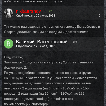
добились после того или иного курса.
nikitaershov
42
Опубликовано
29 июля, 2013
Тут можно разговаривать о том, каких успехов Вы добились в
Спорте, делиться своими рекордами и достижениями.
Василий_Васенковский
0
Опубликовано
29 июля, 2013
Буду краток)
Занимаюсь 4 года из них в натуралку 2,соответсвенно на
фарме тоже 2.
Результатов добился поставленных,но не совсем (руки)
еб.ные руки не хотят расти в унисон с телом.Сейчас кстати
пару недель назад начал тренировки с акцентом на них.
жим лежа - 2 года назад (на 6 повт) - 102\сейчас - 155
присед - 2 года назад (на 10 повт) - 120\сейчас 175
становую не делаю вообще(не люблю я ее)
по комплектации эндоморф