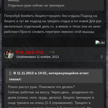
Отдельно руки сейчас не тренирую.
Попробуй бомбить бицепс+трицепс без отдыха.Подход на
бицепс и тут же подход на трицепс,отдых и по новой.Для рук
желательно отдельный день,т.к. в жимах и тягах они не хило
работают.Просто словить перетрен именно этой мышцы.
1
Pot Jack Pot
32
Опубликовано
11 ноября, 2013
В 11.11.2013 в 14:01, интересующийся атлет
сказал:
Плохо растут руки. Поможите что делать?
Сейчас работаю на массу. Через день , раздельно по
дням (спина, ноги, грудь, дельты). Бицепс тренирую в
онце тренега на спину (2-3 упражнения). Трицепс в
конце тренига на грудь (также 2-3 упражниения). Не