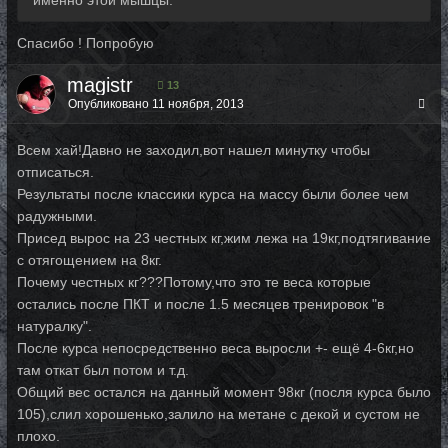
Спасибо ! Попробую
magistr
13
Опубликовано
11 ноября, 2013
Всем хай!Давно не заходил,вот нашел минутку чтобы
отписаться.
Результаты после классики курса на массу были более чем
радужными.
Присед вырос на 23 честных кг,жим лежа на 19кг,подтягивание
с отягощением на 8кг.
Почему честных кг???Потому,что это те веса которые
остались после ПКТ и после 1.5 месяцев тренировок "в
натуралку".
После курса непосредственно веса выросли +- ещё 4-6кг,но
там откат был потом и т.д.
Общий вес остался на данный момент 98кг (посля курса было
105),слил хорошенько,залило на метане с декой и сустом не
плохо.