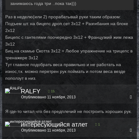
занимаюсь года три ..пока так)))
Раз в неделю(или 2) прорабатывай руки таким образом:
Подъем шт. на бицепс дроп сет 3х12 + Разгибания на блоке
2х12
Бицепс с гантелями поочередно 3х12 + Французкий жим лежа
3х12
Биц.на скамье Скотта 3х12 + Любое упражнение на трицепс в
тренажере 3х12
Тут главное подобрать веса правильно и не работать на
износ,т.к. можно перетрен рук поймать и потом веса везде
поползут в низ.
RALFY
15
Опубликовано
11 ноября, 2013
Я где-то читал,что без предплечий не построить хороших рук.
интересующийся атлет
1
Опубликовано
11 ноября, 2013