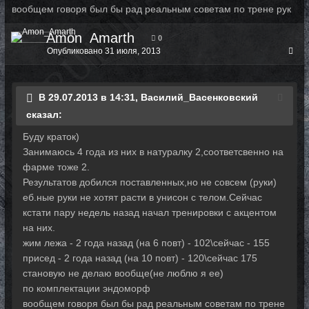
вообщем говоря был бы рад реальным советам по трене рук
Amon_Amarth
0
Опубликовано
31 июля, 2013
В 29.07.2013 в 14:31, Василий_Васенковский
сказал:
Буду краток)
Занимаюсь 4 года из них в натуралку 2,соответсвенно на
фарме тоже 2.
Результатов добился поставленных,но не совсем (руки)
еб.ные руки не хотят расти в унисон с телом.Сейчас
кстати пару недель назад начал тренировки с акцентом
на них.
жим лежа - 2 года назад (на 6 повт) - 102\сейчас - 155
присед - 2 года назад (на 10 повт) - 120\сейчас 175
становую не делаю вообще(не люблю я ее)
по комплектации эндоморф
вообщем говоря был бы рад реальным советам по трене