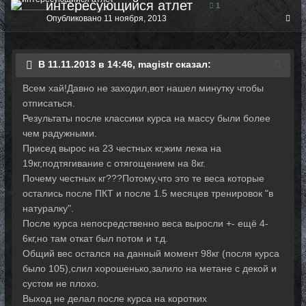
интересующийся атлет
1
Опубликовано
11 ноября, 2013
В 11.11.2013 в 14:46, magistr сказал:
Всем хай!Давно не заходил,вот нашел минутку чтобы
отписаться.
Результаты после классики курса на массу были более
чем радужными.
Присед вырос на 23 честных кг,жим лежа на
19кг,подтягивание с отягощением на 8кг.
Почему честных кг???Потому,что это те веса которые
остались после ПКТ и после 1.5 месяцев тренировок "в
натуралку".
После курса непосредственно веса выросли +- ещё 4-
6кг,но там откат был потом и т.д.
Общий вес остался на данный момент 98кг (посля курса
было 105),слил хорошенько,залило на метане с декой и
сустом не плохо.
Выход не делал после курса на коротких