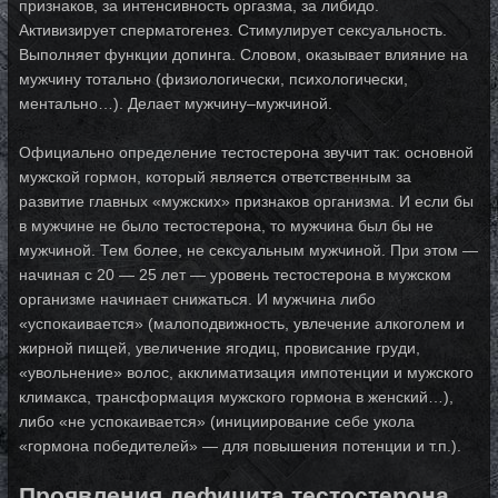
признаков, за интенсивность оргазма, за либидо.
Активизирует сперматогенез. Стимулирует сексуальность.
Выполняет функции допинга. Словом, оказывает влияние на
мужчину тотально (физиологически, психологически,
ментально…). Делает мужчину–мужчиной.
Официально определение тестостерона звучит так: основной
мужской гормон, который является ответственным за
развитие главных «мужских» признаков организма. И если бы
в мужчине не было тестостерона, то мужчина был бы не
мужчиной. Тем более, не сексуальным мужчиной. При этом —
начиная с 20 — 25 лет — уровень тестостерона в мужском
организме начинает снижаться. И мужчина либо
«успокаивается» (малоподвижность, увлечение алкоголем и
жирной пищей, увеличение ягодиц, провисание груди,
«увольнение» волос, акклиматизация импотенции и мужского
климакса, трансформация мужского гормона в женский…),
либо «не успокаивается» (инициирование себе укола
«гормона победителей» — для повышения потенции и т.п.).
Проявления дефицита тестостерона