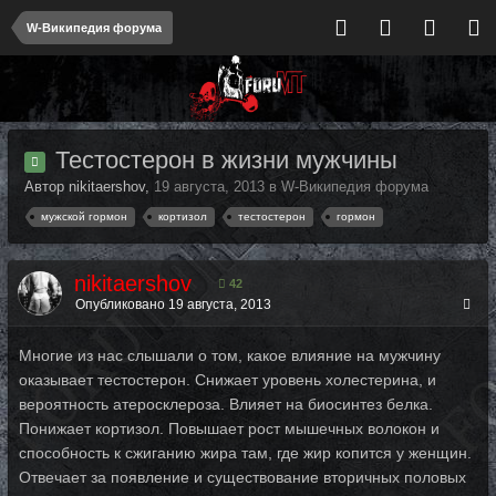
W-Википедия форума
Тестостерон в жизни мужчины
Автор nikitaershov,
19 августа, 2013
в
W-Википедия форума
мужской гормон
кортизол
тестостерон
гормон
nikitaershov
42
Опубликовано
19 августа, 2013
Многие из нас слышали о том, какое влияние на мужчину
оказывает тестостерон. Снижает уровень холестерина, и
вероятность атеросклероза. Влияет на биосинтез белка.
Понижает кортизол. Повышает рост мышечных волокон и
способность к сжиганию жира там, где жир копится у женщин.
Отвечает за появление и существование вторичных половых