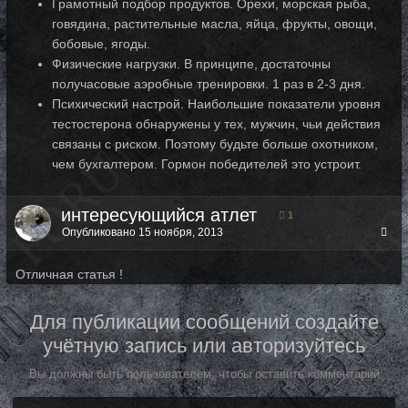
Грамотный подбор продуктов. Орехи, морская рыба,
говядина, растительные масла, яйца, фрукты, овощи,
бобовые, ягоды.
Физические нагрузки. В принципе, достаточны
получасовые аэробные тренировки. 1 раз в 2-3 дня.
Психический настрой. Наибольшие показатели уровня
тестостерона обнаружены у тех, мужчин, чьи действия
связаны с риском. Поэтому будьте больше охотником,
чем бухгалтером. Гормон победителей это устроит.
интересующийся атлет
1
Опубликовано
15 ноября, 2013
Отличная статья !
Для публикации сообщений создайте
учётную запись или авторизуйтесь
Вы должны быть пользователем, чтобы оставить комментарий