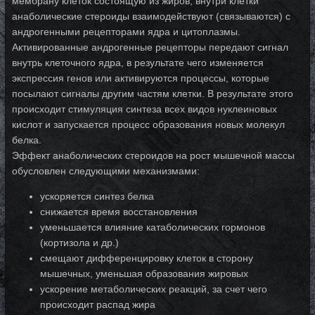
мембрану клеток состоящую из жиров, внутри клетки
анаболические стероиды взаимодействуют (связываются) с
андрогенными рецепторами ядра и цитоплазмы.
Активированные андрогенные рецепторы передают сигнал
внутрь клеточного ядра, в результате чего изменяется
экспрессия генов или активируются процессы, которые
посылают сигналы другим частям клетки. В результате этого
происходит стимуляция синтеза всех видов нуклеиновых
кислот и запускается процесс образования новых молекул
белка.
Эффект анаболических стероидов на рост мышечной массы
обусловлен следующими механизмами:
ускоряется синтез белка
снижается время восстановления
уменьшается влияние катаболических гормонов
(кортизола и др.)
смещают дифференцировку клеток в сторону
мышечных, уменьшая образования жировых
ускорение метаболических реакций, за счет чего
происходит распад жира