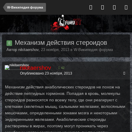
W-Википедия форума
Механизм действия стероидов
Автор nikitaershov,
23 ноября, 2013
в
W-Википедия форума
nikitaershov
42
Опубликовано
23 ноября, 2013
Механизм действия анаболических стероидов не похож на
действие пептидных гормонов. Попадая в кровь, молекулы
стероидов разносятся по всему телу, где они реагируют с
клетками скелетных мышц, сальными железами, волосяными
мешочками, определенными зонами мозга и некоторыми
эндокринными железами. Анаболические стероиды
растворимы в жирах, поэтому могут проникать через