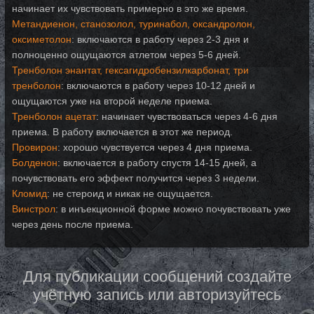
начинает их чувствовать примерно в это же время.
Метандиенон, станозолол, туринабол, оксандролон,
оксиметолон
: включаются в работу через 2-3 дня и
полноценно ощущаются атлетом через 5-6 дней.
Тренболон энантат, гексагидробензилкарбонат, три
тренболон
: включаются в работу через 10-12 дней и
ощущаются уже на второй неделе приема.
Тренболон ацетат
: начинает чувствоваться через 4-6 дня
приема. В работу включается в этот же период.
Провирон
: хорошо чувствуется через 4 дня приема.
Болденон
: включается в работу спустя 14-15 дней, а
почувствовать его эффект получится через 3 недели.
Кломид
: не стероид и никак не ощущается.
Винстрол
: в инъекционной форме можно почувствовать уже
через день после приема.
Для публикации сообщений создайте
учётную запись или авторизуйтесь