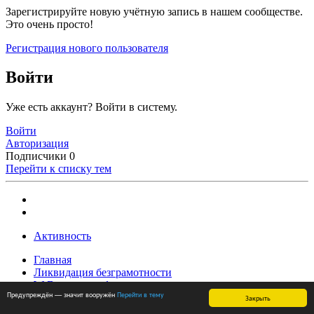
Зарегистрируйте новую учётную запись в нашем сообществе.
Это очень просто!
Регистрация нового пользователя
Войти
Уже есть аккаунт? Войти в систему.
Войти
Авторизация
Подписчики
0
Перейти к списку тем
Активность
Главная
Ликвидация безграмотности
W-Википедия форума
Предупреждён — значит вооружён
Перейти в тему
Гормон Роста
Закрыть