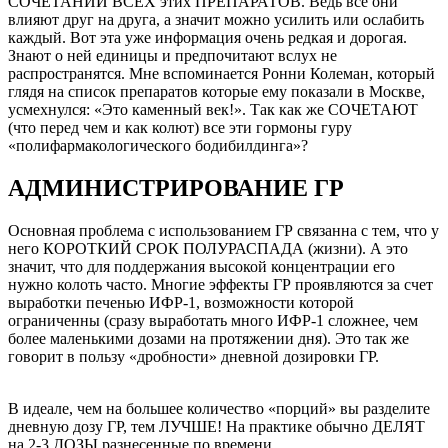
СОЧЕТАНИЙ ВСЕХ этих ПРЕПАРАТОВ. Ведь все они
влияют друг на друга, а значит можно усилить или ослабить
каждый. Вот эта уже информация очень редкая и дорогая.
Знают о ней единицы и предпочитают вслух не
распространятся. Мне вспоминается Ронни Колеман, который
глядя на список препаратов которые ему показали в Москве,
усмехнулся: «Это каменный век!». Так как же СОЧЕТАЮТ
(что перед чем и как колют) все эти гормоны гуру
«полифармакологического бодибилдинга»?
АДМИНИСТРИРОВАНИЕ ГР
Основная проблема с использованием ГР связанна с тем, что у
него КОРОТКИЙ СРОК ПОЛУРАСПАДА (жизни). А это
значит, что для поддержания высокой концентрации его
нужно колоть часто. Многие эффекты ГР проявляются за счет
выработки печенью ИФР-1, возможности которой
ограниченны (сразу выработать много ИФР-1 сложнее, чем
более маленькими дозами на протяжении дня). Это так же
говорит в пользу «дробности» дневной дозировки ГР.
В идеале, чем на большее количество «порций» вы разделите
дневную дозу ГР, тем ЛУЧШЕ! На практике обычно ДЕЛЯТ
на 2-3 ДОЗЫ разнесенные по времени.