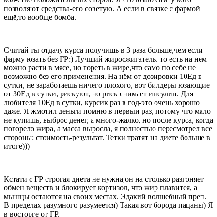
позволяют средства-его советую. А если в связке с фармой
ещё,то вообще бомба.
Считай ты отдачу курса получишь в 3 раза больше,чем если
фарму юзать без ГР:) Лучший жиросжигатель, то есть на нем
можно расти в мясе, но гореть в жире,что само по себе не
возможно без его применения. На нём от дозировки 10Ед в
сутки, не заработаешь ничего плохого, вот билдеры юзающие
от 30Ед в сутки, рискуют, но риск снимает инсулин. Для
любителя 10Ед в сутки, курсик раз в год-это очень хорошо
даже. Я жмотил деньги помню в первый раз, потому что мало
не купишь, выброс денег, а много-жалко, но после курса, когда
погорело жира, а масса выросла, я полностью пересмотрел все
стороны: стоимость-результат. Тетки тратят на диете больше в
итоге)))
Кстати с ГР строгая диета не нужна,он на столько разгоняет
обмен веществ и блокирует кортизол, что жир плавится, а
мышцы остаются на своих местах. Эдакий волшебный преп.
В пределах разумного разумеется) Такая вот борода пацаны) Я
в восторге от ГР.