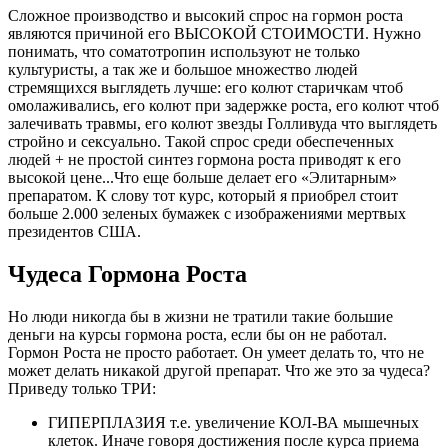
Сложное производство и высокий спрос на гормон роста
являются причиной его ВЫСОКОЙ СТОИМОСТИ. Нужно
понимать, что соматотропин используют не только
культуристы, а так же и большое множество людей
стремящихся выглядеть лучше: его колют старичкам чтоб
омолаживались, его колют при задержке роста, его колют чтоб
залечивать травмы, его колют звезды Голливуда что выглядеть
стройно и сексуально. Такой спрос среди обеспеченных
людей + не простой синтез гормона роста приводят к его
высокой цене...Что еще больше делает его «Элитарным»
препаратом. К слову тот курс, который я приобрел стоит
больше 2.000 зеленых бумажек с изображениями мертвых
президентов США.
Чудеса Гормона Роста
Но люди никогда бы в жизни не тратили такие большие
деньги на курсы гормона роста, если бы он не работал.
Гормон Роста не просто работает. Он умеет делать то, что не
может делать никакой другой препарат. Что же это за чудеса?
Приведу только ТРИ:
ГИПЕРПЛАЗИЯ т.е. увеличение КОЛ-ВА мышечных
клеток. Иначе говоря достижения после курса приема