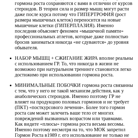
гормона роста сохраняются с вами в отличии от курсов
стероидов. В теории сила и размер мышц могут расти
даже после курса потому что ГИПЕРТРОФИЯ (рост
размера мышечных клеток) переносится на новые
мышечные клетки (ГИПЕРПЛАЗИЯ). Именно
последняя объясняет феномен «мышечной памяти»
профессиональных атлетов, которые даже полностью
бросив заниматься никогда «не сдуваются» до уровня
обывателя.
НАБОР МЫШЦ + СЖИГАНИЕ ЖИРА вполне реальны
с использованием ГР. То, что никогда в жизни не
возможно при натуральном тренинге становится легко
достижимо при использовании гормона роста.
МИНИМАЛЬНЫЕ ПОБОЧКИ гормона роста связанны
с тем, что у него не такой механизм действия, как у
анаболических стероидов. Именно поэтому ГР не
влияет на продукцию половых гормонов и не требует
(ПКТ) «посткурсового лечения». Более того гормон
роста сам может залечить ваше тело от многих
повреждений вызванных возрастом или травмами.
Как видите «плюсы» гормона роста весьма весомы.
Именно поэтому несмотря на то, что МОК запретил
Гормон Роста в1989 г. его использование не только не