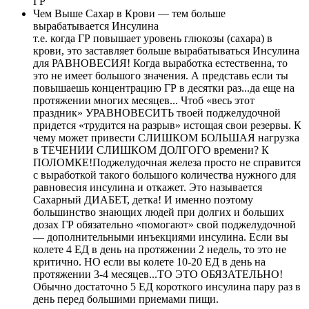
ГР
Чем Выше Сахар в Крови — тем больше
вырабатывается Инсулина
т.е. когда ГР повышает уровень глюкозы (сахара) в
крови, это заставляет больше вырабатываться Инсулина
для РАВНОВЕСИЯ! Когда выработка естественна, то
это не имеет большого значения. А представь если ты
повышаешь концентрацию ГР в десятки раз...да еще на
протяжении многих месяцев... Чтоб «весь этот
праздник» УРАВНОВЕСИТЬ твоей поджелудочной
придется «трудится на разрыв» истощая свои резервы. К
чему может привести СЛИШКОМ БОЛЬШАЯ нагрузка
в ТЕЧЕНИИ СЛИШКОМ ДОЛГОГО времени? К
ПОЛОМКЕ!Поджелудочная железа просто не справится
с выработкой такого большого количества нужного для
равновесия инсулина и откажет. Это называется
Сахарный ДИАБЕТ, детка! И именно поэтому
большинство знающих людей при долгих и больших
дозах ГР обязательно «помогают» свой поджелудочной
— дополнительными инъекциями инсулина. Если вы
колете 4 ЕД в день на протяжении 2 недель, то это не
критично. НО если вы колете 10-20 ЕД в день на
протяжении 3-4 месяцев...ТО ЭТО ОБЯЗАТЕЛЬНО!
Обычно достаточно 5 ЕД короткого инсулина пару раз в
день перед большими приемами пищи.