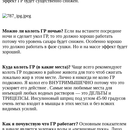
эффект ГР будет существенно снижен.
Можно ли колоть ГР ночью?
Если вы встанете посредине
ночи и сделает укол ГР, то это должно хорошо работать
потому что уровень сахара будет снижен. Особенно хорошо
это должно работать в фазе сушки. Но и на массе эффект будет
хороший.
Куда колоть ГР (в какие места)?
Чаще всего рекомендуют
колоть ГР подкожно в районе живота для того чтоб сжигать
локально жир в этом месте. Лично я никогда не колю ГР
подкожно. Я колол его ВНУТРИМЫШЕЧНО потому что это
ускоряет его действие . Самые мои любимые места для
инъекций любых водных растворов — это ДЕЛЬТЫ и
ТРИЦЕПСЫ. Инсулиновый шприц под углом 45-90 градусов
очень легко входит в мышцы в этих местах и без всяких
видимых усилий.
Как я почувствую что ГР работает?
Основным показателем
в начале является задержка воды и «резиновые руки». Лицо