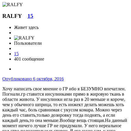
RALFY
15
Живет здесь
Пользователи
15
401 сообщение
Опубликовано
6 октября, 2016
Хочу написать свое мнение о ГР ибо я БЕЗУМНО впечатлен.
Погнали.гр ставится инсулинками прямо в жировую ткань в
области живота. У инсулинки игла раз в 20 меньше и короче,
чем у обычного шприца, то есть инжект делать можешь хоть
каждый час, боль сравнимая с укусом комара. Можно через
день его ставить,только дозировку тогда поднять, а если
каждый день,то она меньше.Вообще вещь стоящая.На данный
момент ничего лучше ГР не придумали. У него нереальное
кол-ство положительных сторон. Я его юзаю сам ,у кого