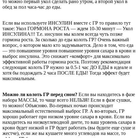
то можно первый укол сделать рано утром, а второй укол в
обед за пол часа-час до еды.
Если вы используете ИНСУЛИН вместе с ГР то правило тут
такое: Укол ГОРМОНА РОСТА — ждем 10-30 минут — Укол
ИНСУЛИНА!!! Т.е. инсулин мы колем всегда чуть позже
гормона роста. За сколько до еды колоть ГР? Очень важный
вопрос, о котором мало кто задумывается. Дело в том, что еда
— это повышение уровня повышение уровня сахара в крови и
выброс инсулина. Это снижает «комфорт» для максимально
эффективной работы гормона роста. Поэтому рекомендация
следующая: колоть ГР нужно за 0.5-1 час ДО ЕДЫ в идеале и
хотя бы подождать 2 часа ПОСЛЕ ЕДЫ! Тогда эффект будет
максимальным.
Можно ли колоть ГР перед сном?
Если вы находитесь в фазе
набора МАССЫ, то чаще всего НЕЛЬЗЯ! Если в фазе сушки,
то можно! Объясняю. Во-первых ночью происходит
максимальный естественный выброс ГР. А во-вторых, ГР
хорошо работает при низком уровне сахара в крови. Если вы
находитесь на низкоуглеводной диете, то ваш уровень сахара в
крови будет низкий и ГР будет работать (вы будите еще суше и
жестче), если же вы кушаете много углеводов на массе, то