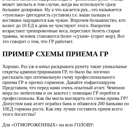
может заплыть в том случае, когда вы используете сразу
большие дозировки. Ну а что касается рук...это называется
«тунелька» (регидность суставов) т.е. ваши пальцы и
костяшки ощущаются как чужие. Впрочем большинство, кто
колют до 10 ЕД в день не чувствуют этого. Напротив
возрастают тренировочные веса, перестают болеть старые
травмы, человек становится более «сухим» (горит жир). Все
это говорит о том, что ГР работает.
ПРИМЕР СХЕМЫ ПРИЕМА ГР
Хорошо. Раз уж я начал раскрывать рунету такие уникальные
секреты администрирования ГР, то было бы логично
рассказать про оптимальную схему профессионального
приема ГР и прочих гормонов. Давайте пофантазируем.
Представим, что перед нами очень опытный атлет. Чемпион
мира по любителям и он захотел с помощью ГР перейти в
профессионалы. Как бы могла выглядеть его схема прима ГР?
Допустим наш атлет ограбил банк и обзавелся 200 банками по
10ЕД гормона роста. Как ему лучше составить прием всего
этого богатства?
Для «ОТМОРОЖЕННЫХ» на всю ГОЛОВУ: