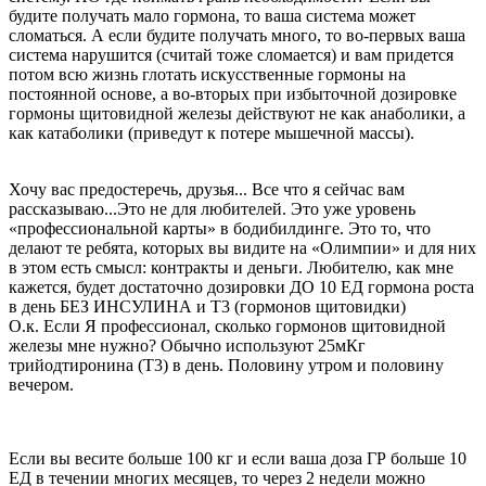
будите получать мало гормона, то ваша система может
сломаться. А если будите получать много, то во-первых ваша
система нарушится (считай тоже сломается) и вам придется
потом всю жизнь глотать искусственные гормоны на
постоянной основе, а во-вторых при избыточной дозировке
гормоны щитовидной железы действуют не как анаболики, а
как катаболики (приведут к потере мышечной массы).
Хочу вас предостеречь, друзья... Все что я сейчас вам
рассказываю...Это не для любителей. Это уже уровень
«профессиональной карты» в бодибилдинге. Это то, что
делают те ребята, которых вы видите на «Олимпии» и для них
в этом есть смысл: контракты и деньги. Любителю, как мне
кажется, будет достаточно дозировки ДО 10 ЕД гормона роста
в день БЕЗ ИНСУЛИНА и Т3 (гормонов щитовидки)
О.к. Если Я профессионал, сколько гормонов щитовидной
железы мне нужно? Обычно используют 25мКг
трийодтиронина (Т3) в день. Половину утром и половину
вечером.
Если вы весите больше 100 кг и если ваша доза ГР больше 10
ЕД в течении многих месяцев, то через 2 недели можно