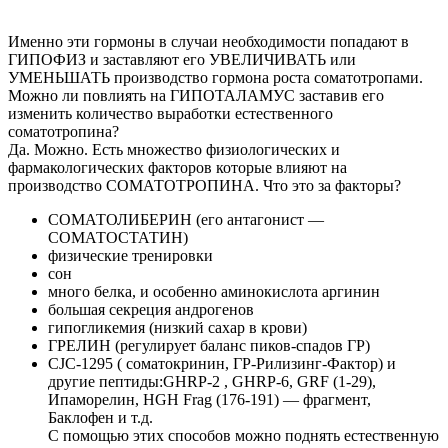
Именно эти гормоны в случаи необходимости попадают в
ГИПОФИЗ и заставляют его УВЕЛИЧИВАТЬ или
УМЕНЬШАТЬ производство гормона роста соматотропами.
Можно ли повлиять на ГИПОТАЛАМУС заставив его
изменить количество выработки естественного
соматотропина?
Да. Можно. Есть множество физиологических и
фармакологических факторов которые влияют на
производство СОМАТОТРОПИНА. Что это за факторы?
СОМАТОЛИБЕРИН (его антагонист —
СОМАТОСТАТИН)
физические тренировки
сон
много белка, и особенно аминокислота аргинин
большая секреция андрогенов
гипогликемия (низкий сахар в крови)
ГРЕЛИН (регулирует баланс пиков-спадов ГР)
CJC-1295 ( соматокринин, ГР-Рилизинг-Фактор) и
другие пептиды:GHRP-2 , GHRP-6, GRF (1-29),
Ипаморелин, HGH Frag (176-191) — фрагмент,
Баклофен и т.д.
С помощью этих способов можно поднять естественную