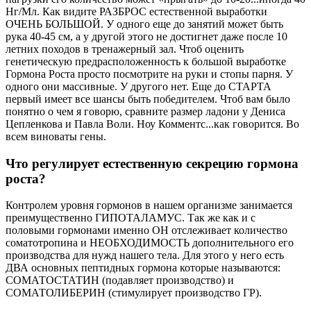
Нг/Мл. Как видите РАЗБРОС естественной выработки
ОЧЕНЬ БОЛЬШОЙ. У одного еще до занятий может быть
рука 40-45 см, а у другой этого не достигнет даже после 10
летних походов в тренажерный зал. Чтоб оценить
генетическую предрасположенность к большой выработке
Гормона Роста просто посмотрите на руки и стопы парня. У
одного они массивные. У другого нет. Еще до СТАРТА
первый имеет все шансы быть победителем. Чтоб вам было
понятно о чем я говорю, сравните размер ладони у Дениса
Цепленкова и Павла Воли. Ноу Комментс...как говорится. Во
всем виноваты гены.
Что регулирует естественную секрецию гормона
роста?
Контролем уровня гормонов в нашем организме занимается
преимущественно ГИПОТАЛАМУС. Так же как и с
половыми гормонами именно ОН отслеживает количество
соматотропина и НЕОБХОДИМОСТЬ дополнительного его
производства для нужд нашего тела. Для этого у него есть
ДВА основных пептидных гормона которые называются:
СОМАТОСТАТИН (подавляет производство) и
СОМАТОЛИБЕРИН (стимулирует производство ГР).