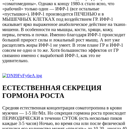
«соматомедины». Однако к концу 1980-х стало ясно, что
«рабочий» только один — ИФР-1 (все остальные
«пустышки»). ИФР-1 производится ПЕЧЕНЬЮ и в
МЫШЕЧНЫХ КЛЕТКАХ под воздействием ГР. ИФР-1
оказывает ярко выраженное анаболическое действие на ткани-
мишени. В особенности на мышцы, кости, хрящи, кожу,
нервы, печень и почки. Именно благодаря ИФР-1 происходит
большой прирост силы и локальный рост мышц. А вот уже
расщеплять жиры ИФР-1 не умеет. В этом плане ГР и ИФР-1
совсем не одно и то же. Хотя большинство эффектов от ГР
связанно именно с выработкой ИФР-1, как это не
удивительно.
ЕСТЕСТВЕННАЯ СЕКРЕЦИЯ
ГОРМОНА РОСТА
Средняя естественная концентрация соматотропина в крови
мужчин — 1-5 Нг/Мл. Но секреция гормона роста происходит
ПЕРИОДИЧЕСКИ в течении СУТОК (есть несколько пиков
каждые 3-5 часов) Ночью, во время сна или после физической
нагрузки его количество может «прыгать» до 10-20...иногда 40