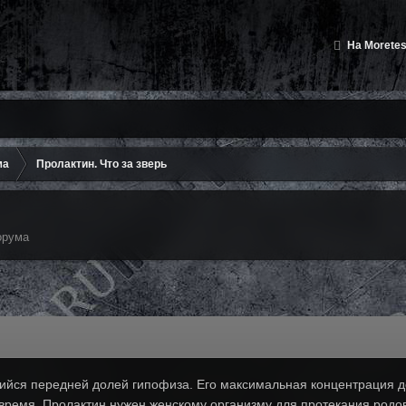
На Moretes
ма
Пролактин. Что за зверь
орума
йся передней долей гипофиза. Его максимальная концентрация дос
время. Пролактин нужен женскому организму для протекания родов