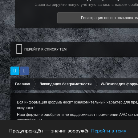
Зарегистрируйте новую учётную запись в нашем сообщ
Регистрация нового пользовате
ПЕРЕЙТИ К СПИСКУ ТЕМ
Главная
Ликвидация безграмотности
W-Википедия фору
Вся информация форума носит ознакомительный характер для пред
покупают!
Наш форум не одобряет и не поддерживает применении ААС как сп
употреблении.
Обратная связь
Предупреждён — значит вооружён
Перейти в тему