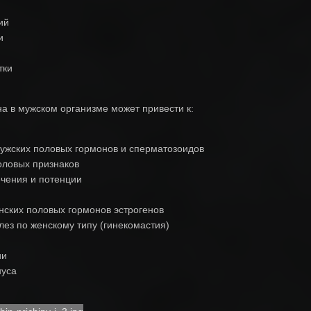
ий
и
тки
 в мужском организме может привести к:
жских половых гормонов и сперматозоидов
ловых признаков
чения и потенции
нских половых гормонов эстрогенов
ез по женскому типу (гинекомастия)
ии
нуса