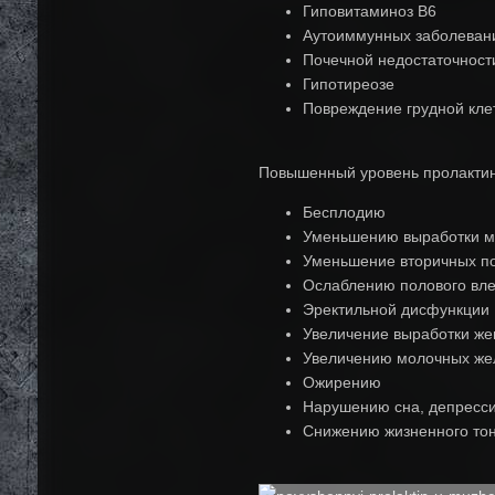
Гиповитаминоз В6
Аутоиммунных заболеван
Почечной недостаточност
Гипотиреозе
Повреждение грудной кле
Повышенный уровень пролактина
Бесплодию
Уменьшению выработки му
Уменьшение вторичных по
Ослаблению полового вле
Эректильной дисфункции
Увеличение выработки же
Увеличению молочных жел
Ожирению
Нарушению сна, депресс
Снижению жизненного то