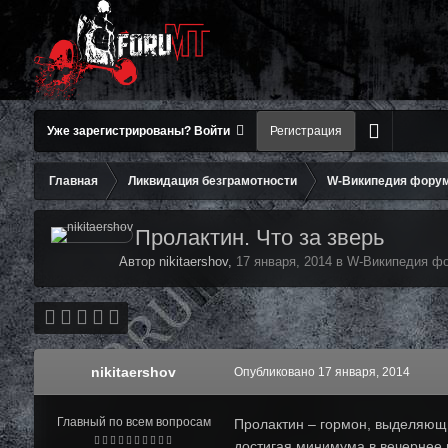
Уже зарегистрированы? Войти
Регистрация
Главная
Ликвидация безграмотности
W-Википедия фору
Пролактин. Что за зверь
Автор nikitaershov,
17 января, 2014
в
W-Википедия ф
nikitaershov
Опубликовано
17 января, 2014
Главный по всем вопросам
Пролактин – гормон, выделяющи
достигая минимума в вечернее 