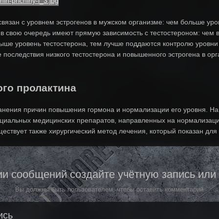
вязан с уровнем эстрогенов в мужском организме: чем больше уров
 в свою очередь имеют прямую зависимость с тестостероном: чем 
выше уровень тестостерона, тем лучше поддаются контролю уровни
последствия низкого тестостерона и повышенного эстрогена в ор
го пролактина
анения причин повышения гормона и нормализации его уровня. Н
циальных медицинских препаратов, направленных на нормализацию
ествует также хирургический метод лечения, который показан для
и сообщений создайте учётную запись или
Вы должны быть пользователем, чтобы оставить комментарий
ись