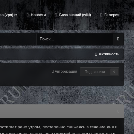
to (vpn) ⏩
Новости
База знаний (wiki)
Галерея
Активность
Авторизация
Подписчики
0
тигает рано утром, постепенно снижаясь в течение дня и
 и кормление грудью, но и мужской организм нуждается в