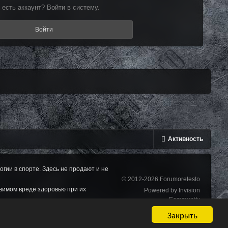
 есть аккаунт? Войти в систему.
Войти
Активность
ии в спорте. Здесь не продают и не
© 2012-2026 Forumoretesto
вимом вреде здоровью при их
Powered by Invision
Community
Закрыть