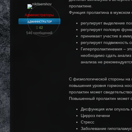
пролактине.
Функция пролактина в мужском 
Администраторы
регулирует выделение по
42
регулирует половую фун
546 сообщений
принимает участие в имм
регулирует подвижность 
Гиперпролактинемия – эт
необходимо сдать анализ 
анализа не рекомендуется
С физиологической стороны на 
повышения уровня гормона нося
пролактин может свидетельство
Повышенный пролактин может св
Дисфункция или опухоль 
Цирроз печени
Стресс
Заболевание гипоталаму