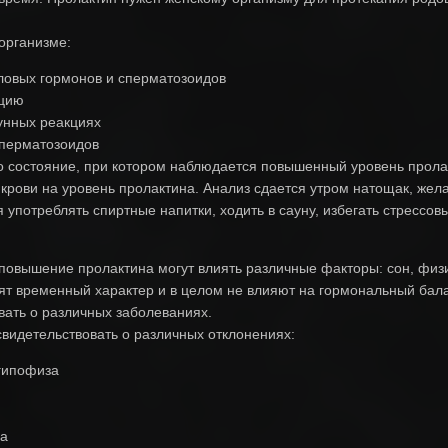
организме:
ловых гормонов и сперматозоидов
кцию
унных реакциях
сперматозоидов
о состояние, при котором наблюдается повышенный уровень пролак
крови на уровень пролактина. Анализ сдается утром натощак, жела
 употреблять спиртные напитки, ходить в сауну, избегать стрессов
повышение пролактина могут влиять различные факторы: сон, физич
т временный характер и в целом не влияют на гормональный бала
вать о различных заболеваниях.
идетельствовать о различных отклонениях:
гипофиза
са