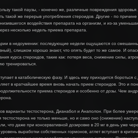
ользу такой паузы, - конечно же, различные повреждения здоровья.
ть такой же перерыв употребления стероидов. Другие - по причин
 снизившегося воздействия препарата на организм, и из-за уменьш
ерез несколько недель приема препарата.
арии в недоумении: последующие недели ощущаются со смешанным чув
вный), слишком хорошо знают, что опять будет то же самое. И опас
ния курса стероидов, такие как: потеря веса, снижение силы, атр
ию тренироваться.
ступает в катаболическую фазу. И здесь ему приходится бороться
ляет в кратчайшее время вновь начать прием стероидов. Это и пон
родолжительности приема стероидов и особенно от дозы. Чем анд
ерона.
ов варианты тестостерона, Дианабол и Анаполон. При более умере
 тестостерона не только меньше, но и само оно (снижение) насту
и, что даже при консервативной дозировке в 20 мг в день уже через
 уровень выработки собственных гормонов, атлет вступает в крити