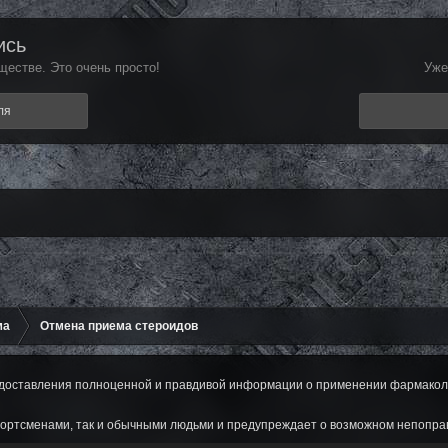
ись
естве. Это очень просто!
Уже
ля
ма
Отмена приема стероидов
оставления полноценной и правдивой информации о применении фармаколог
ортсменами, так и обычными людьми и предупреждает о возможном непопра