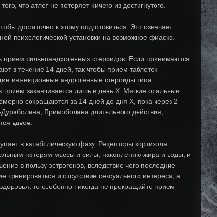
го, что атлет не потеряет ничего из достигнутого.
тобы достаточно к этому подготовиться. Это означает
ой психологической установки на возможное фиаско.
ть прием сильноандрогенных стероидов. Если принимаются
ют в течение 14 дней, так чтобы прием таблеток
щие инъекционные андрогенные стероиды типа
х прием заканчивается лишь в день X. Мягкие оральные
мерно сокращаются за 14 дней до дня X, пока через 2
а-Дураболина, Примоболана длительного действия,
тся вдвое.
тупает в катаболическую фазу. Рецепторы кортизола
тельным потерям массы и силы, накоплению жира и воды, и
ение в пользу эстрогенов, вследствие чего последние
 тренироваться и отсутствие сексуального интереса, а
 здоровья, то особенно никогда не прекращайте прием