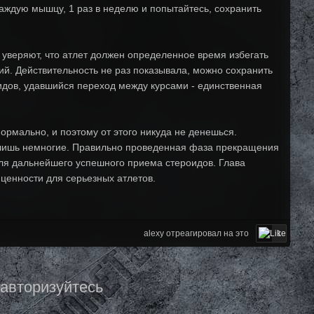
аждую мышцу, 1 раз в неделю и попытайтесь, сохранить
" уверяют, что атлет должен определенное время избегать
й. Действительность не раз показывала, можно сохранить
дов, удавшийся переход между курсами - единственная
нормально, и поэтому от этого никуда не денешься.
и лишь немногие. Правильно проведенная фаза прекращения
для дальнейшего успешного приема стероидов. Глава
ценности для серьезных атлетов.
alexy отреагировал на это
1
 авторизуйтесь