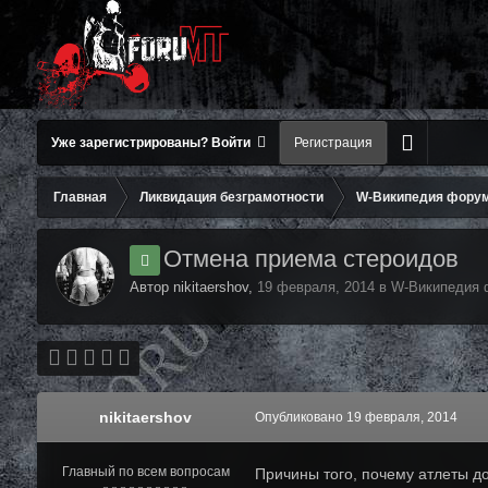
Уже зарегистрированы? Войти
Регистрация
Главная
Ликвидация безграмотности
W-Википедия фору
Отмена приема стероидов
Автор nikitaershov,
19 февраля, 2014
в
W-Википедия 
nikitaershov
Опубликовано
19 февраля, 2014
Главный по всем вопросам
Причины того, почему атлеты д