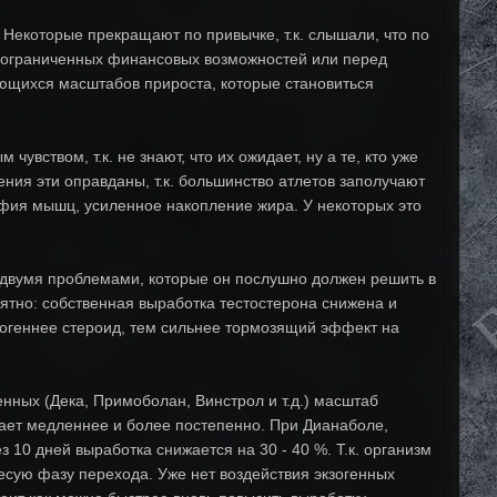
 Некоторые прекращают по привычке, т.к. слышали, что по
е ограниченных финансовых возможностей или перед
ающихся масштабов прироста, которые становиться
ством, т.к. не знают, что их ожидает, ну а те, кто уже
ения эти оправданы, т.к. большинство атлетов заполучают
офия мышц, усиленное накопление жира. У некоторых это
 с двумя проблемами, которые он послушно должен решить в
ятно: собственная выработка тестостерона снижена и
рогеннее стероид, тем сильнее тормозящий эффект на
нных (Дека, Примоболан, Винстрол и т.д.) масштаб
пает медленнее и более постепенно. При Дианаболе,
 10 дней выработка снижается на 30 - 40 %. Т.к. организм
чесую фазу перехода. Уже нет воздействия экзогенных