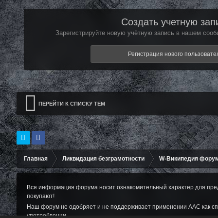
Создать учетную зап
Зарегистрируйте новую учётную запись в нашем сообщ
Регистрация нового пользовате
ПЕРЕЙТИ К СПИСКУ ТЕМ
Главная
Ликвидация безграмотности
W-Википедия фору
Вся информация форума носит ознакомительный характер для пред
покупают!
Наш форум не одобряет и не поддерживает применении ААС как сп
употреблении.