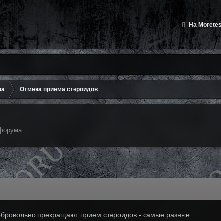
На Moretes
ма
Отмена приема стероидов
форума
обровольно прекращают прием стероидов - самые разные.