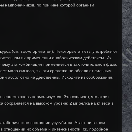
ы надпочечников, по причине которой организм
курса (см. также ориметен). Некоторые атлеты употребляют
лжительном их применении анаболическим действием. Их
очему эта комбинация применяется в заключительной фазе.
ет мало смысла, т.к. эти средства не обладают сильным
. они абсолютно не действенны. Исходите из соображения,
веществ вновь нормализуется. Это означает, что атлет
 сохраняется на высоком уровне: 2 мг белка на кг веса в
атаболическое состояние усугубится. Атлет ни в коем
 отношении их объема и интенсивности, т.к. подобное