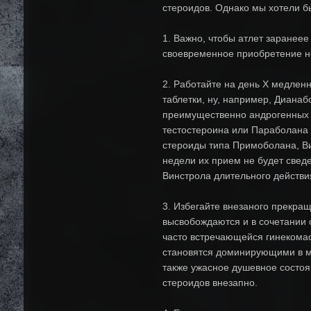
стероидов. Однако мы хотели бы
1. Важно, чтобы атлет заранеее
своевременное приобретение н
2. Работайте на день Х медлен
таблетки, ну, например, Диана
преимущественно андрогенных 
тестостероина или Параболана 
стероиды типа Примоболана, Ви
недели их прием не будет свед
Винстрола длительного действи
3. Избегайте внезаного прекращ
высвобождаются и в сочетании 
часто встречающейся гинекомас
становятся доминирующими в му
также ужасное душевное состоя
стероидов внезапно.