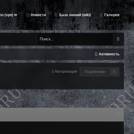
to (vpn) ⏩
Новости
База знаний (wiki)
Галерея
Активность
Авторизация
Подписчики
0