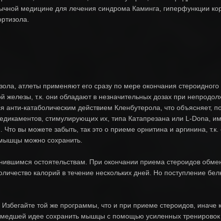
чной медицине для лечения синдрома Каминга, гиперфункции кор
ртизола.
зола, атлеты применяют его сразу по мере окончания стероидного 
й железы, т.к. они обладают в незначительных дозах при непродо
я анти-катаболическим действием Кленбутерола, что объясняет, п
едикаментов, стимулирующих их, типа Катапрезана или L-Dona, име
 Что вы можете забыть, так это о приеме орнитина и аргинина, т.к
 мышцы можно сохранить.
енившимся остоятельствам. При окончании приема стероидов обмен 
личество калорий в течение нескольких дней. Но поступление белка
 Избегайте той же программы, что и при приеме стероидов, иначе к
амедшей идее сохранить мышцы с помощью усиленных тренировок в