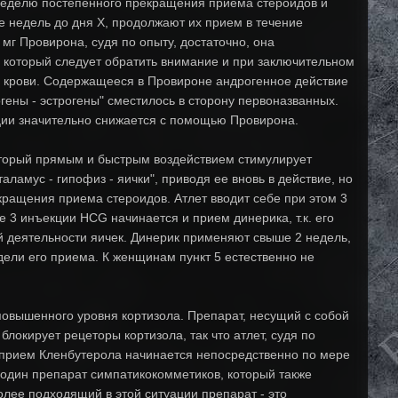
 неделю постепенного прекращения приема стероидов и
 недель до дня X, продолжают их прием в течение
мг Провирона, судя по опыту, достаточно, она
а который следует обратить внимание и при заключительном
 в крови. Содержащееся в Провироне андрогенное действие
гены - эстрогены" сместилось в сторону первоназванных.
ции значительно снижается с помощью Провирона.
оторый прямым и быстрым воздействием стимулирует
ламус - гипофиз - яички", приводя ее вновь в действие, но
ращения приема стероидов. Атлет вводит себе при этом 3
е 3 инъекции HCG начинается и прием динерика, т.к. его
 деятельности яичек. Динерик применяют свыше 2 недель,
едели его приема. К женщинам пункт 5 естественно не
 повышенного уровня кортизола. Препарат, несущий с собой
окирует рецеторы кортизола, так что атлет, судя по
 прием Кленбутерола начинается непосредственно по мере
е один препарат симпатикокомметиков, который также
лее подходящий в этой ситуации препарат - это