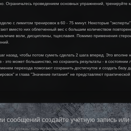
но. Ограничьтесь проведением основных упражнений, тренируйте к
еделю с лимитом тренировок в 60 - 75 минут. Некоторые "эксперты
ают вместо них облегченный вес с большим количеством повторени
наличие воли, дисциплины, тщеславия. Помимо применения стерои
ений.
шаг назад, чтобы потом суметь сделать 2 шага вперед. Это вполне 
 - это может большинство, но сохранить результаты - в состояни
менем перехода помогают сохранить достигнутое и создать базу 
ровок" и глава "Значение питания" не представляют практической 
и сообщений создайте учётную запись или
Вы должны быть пользователем, чтобы оставить комментарий