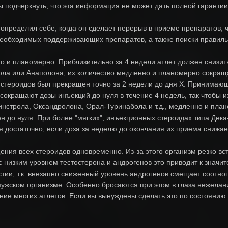
 подчеркнуть, что эта информация не может дать полной гарантии то
 определил себе, когда он сделает перерыв в приеме препаратов, ч
еобходимых поддерживающих препаратов, а также поиски правильн
но и планомерно. Приблизительно за 4 недели атлет должен снизи
бола или Анаполона, их количество медленно и планомерно сокраща
стероидов был прекращен точно за 2 недели до дня X. Принимаю
сокращают дозы инъекций до нуля в течение 4 недель, так чтобы и
нстрола, Оксандролона, Орал-Туринабола и т.д., медленно и плано
ен до нуля. При более "мягких", инъекционных стероидах типа Дек
я достаточно, если доза за неделю до окончания их приема снижае
ения всех стероидов одновременно. Из-за этого организм резко вс
с низким уровнем тестостерона и андрогенов это приводит к значи
тии, т.к. внезапно сниженный уровень андрогенов смещает соотнош
жском организме. Особенно бросаются при этом в глаза нежелание
ние многих атлетов. Если вы вынуждены сделать это по состоянию