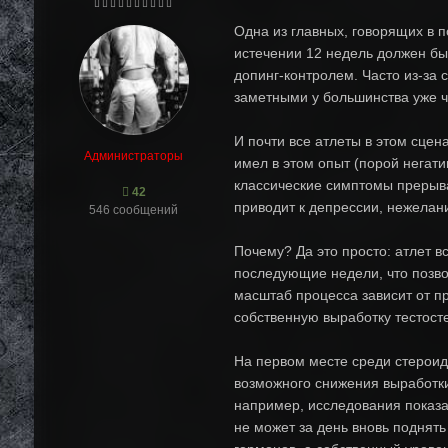
Одна из главных, говорящих в п
истечении 12 недель должен бы
допинг-контролем. Часто из-за
заметными у большинства уже ч
И почти все атлеты в этом сцен
Администраторы
имел в этом опыт (порой негати
классические симптомы прерыва
42
приводит к депрессии, нежелан
546 сообщений
Почему? Да это просто: атлет в
последующие недели, что позво
масштаб процесса зависит от п
собственную выработку тестост
На первом месте среди стероид
возможного снижения выработки
например, исследования показал
не может за день вновь поднять