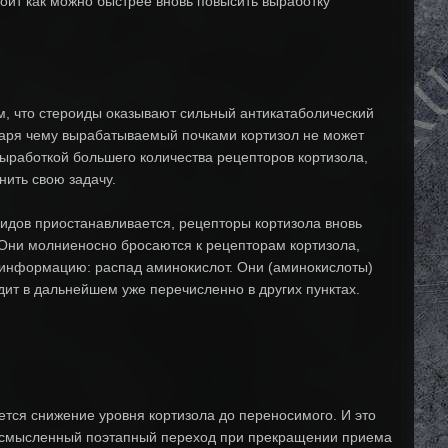
оит как можно быстрее вновь повысить выработку
м, что стероиды оказывают сильный антикатаболический
даря чему вырабатываемый почками кортизол не может
выработкой большего количества рецепторов кортизола,
нить свою задачу.
оидов приостанавливается, рецепторы кортизола вновь
 Они молниеносно бросаются к рецепторам кортизола,
ю информацию: распад аминокислот. Они (аминокислоты)
дит в дальнейшем уже перечисленно в других пунктах.
ется снижение уровня кортизола до переносимого. И это
 осмысленный поэтапный переход при прекращении приема