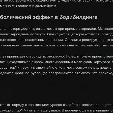
нь тестостерона мало содействует улучшению ситуации. Поэтому ст
озможно мы опишем в дальнейшем.
аболический эффект в бодибилдинге
льная потеря достигнутого атлетом при приеме стероидов. Мы знае
идов стероидные молекулы блокируют рецепторы котизола, благо
тью остается в неактивном состоянии. Организм реагирует на это 
еимоверном количестве молекулы кортизола могли, наконец, выпол
 атлет принимает стероиды планомерно. Но если только прием стер
елать находящимся в крови многочисленным молекулам кортизола.
 рецептор" и несут к мышечной клетке атлета совсем не радующу
дают в кровяное русло, где превращаются в глюкозу. Что происхо
атлета, наряду с повышением уровня выработки тестостерона явля
возможно. Как? Читатели еще узнают. В последующем мы опишем