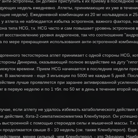
т анти-эстрогены, он должен приступить к их приему в последнюю
едующих недель ежедневно. Атлеты, принимающие их уже в течение
щие недели). Ежеденевной комбинации из 20 мг нольвадекса и 25 
 у атлета не наблюдается избытка эстрогенов, важного фактора, н
она типа HCG, т.к. HCG часто и сам повышает уровень эстрогенов
т восстановлению уровня андрогенов, так что соотношение "андро
а по мере прекращения использования анти-эстрогенной комбина
догенного тестостерона атлет принимает с одной стороны HCG, к
 стороны Динерика, оказывающий полное воздействие на дугу "гипота
ежуток времени. Прием HCG начинается в последние недели прек
я. В заключение - еще 3 инъекции по 5000 ме каждые 5 дней. Посл
ствие лучше проявляется при заранее активированной усиленной
мг в первую неделю и по 1 тбл. по 50 мг в день в течение второй н
учае, если атлету не удалось избежать катаболического действия
 действие, бэта-2-симпатикокомметика Кленбутерол. Он успешно бл
ь выстроенной с помощью стероидов силы и мышечной массы. Т.к.
н продолжается свыше 8 - 10 недель (см. также Кленбутерол). Ещ
действием, менее сильный, чем Кленбутерол, - это Эфедрин. Наибо