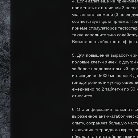
4. Если атлет еще не принимае
применять их в течении 3 посл
указанного времени (3 последую
соответствует цели приема. При
приеме стимуляторов тестостер
также дополнительно содействуе
Возможность обратного эффект
5. Для повышения выработки эн
половые клетки яичек, с другой
за более продолжительный пром
инъекции по 5000 ме через 3 дн
гонадотропинстимулирующее дей
ежедневно по 2 таблетки по 50 
относится.
6. Эта информация полезна в сл
выраженное анти-катаболическое
опыту, сохраняет большую част
окончания стероидного курса, о
обладает анти-катаболическим 