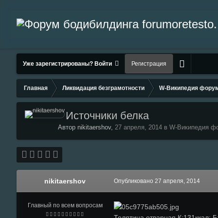
Уже зарегистрированы? Войти
Регистрация
Главная
Ликвидация безграмотности
W-Википедия фору
Источники белка
Автор nikitaershov,
27 апреля, 2014
в
W-Википедия ф
nikitaershov
Опубликовано
27 апреля, 2014
Главный по всем вопросам
Телятина отварная К:131ккал; Б: 3