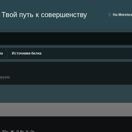
На Moretes
ма
Источники белка
орума
0г; Ж: 0,9г, У: 0г