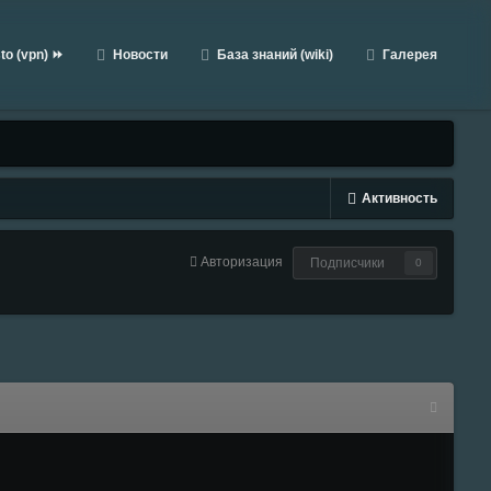
to (vpn) ⏩
Новости
База знаний (wiki)
Галерея
Активность
Авторизация
Подписчики
0