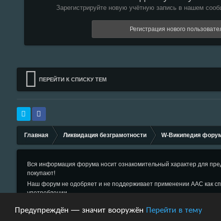
Зарегистрируйте новую учётную запись в нашем сообщ
Регистрация нового пользовате
ПЕРЕЙТИ К СПИСКУ ТЕМ
Главная
Ликвидация безграмотности
W-Википедия фору
Вся информация форума носит ознакомительный характер для пред
покупают!
Наш форум не одобряет и не поддерживает применении ААС как сп
употреблении.
Обратная связь
Предупреждён — значит вооружён
Перейти в тему