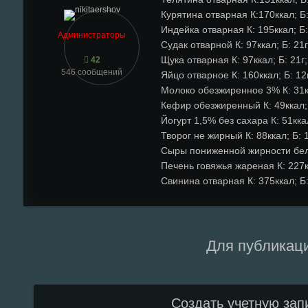
Курятина отварная К:170ккал; Б: 2
Индейка отварная К: 195ккал; Б: 
Администраторы
Судак отварной К: 97ккал; Б: 21г;
Щука отварная К: 97ккал; Б: 21г; 
42
546 сообщений
Яйцо отварное К: 160ккал; Б: 12г;
Молоко обезжиренное 3% К: 31ккал
Кефир обезжиренный К: 49ккал; Б:
Йогурт 1,5% без сахара К: 51ккал;
Творог не жирный К: 88ккал; Б: 18
Сыры пониженной жирности белк
Печень говяжья жареная К: 227кка
Свинина отварная К: 375ккал; Б: 
Для публикаци
Создать учетную зап