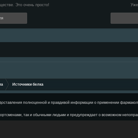
естве. Это очень просто!
Уже
ля
ма
Источники белка
оставления полноценной и правдивой информации о применении фармаколог
ортсменами, так и обычными людьми и предупреждает о возможном непопра