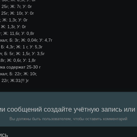
5г; Ж: 7г, У: 0г
25г; Ж: 10г, У: 0г
 Ж: 1,3г, У: 0г
Ж: 1,3г, У: 0г
 Ж: 11,6г, У: 0,8г
; Б: 3г; Ж: 0,04г, У: 4,7г
 4,3г; Ж: 1 г, У: 5,3г
 Б: 5г; Ж: 1,5г, У: 3,5г
г; Ж: 0,6г, У: 1,8г
а содержат 25-30 г
л; Б: 22г; Ж: 10г,
22г; Ж:31(!! )г
и сообщений создайте учётную запись или
Вы должны быть пользователем, чтобы оставить комментарий
ись