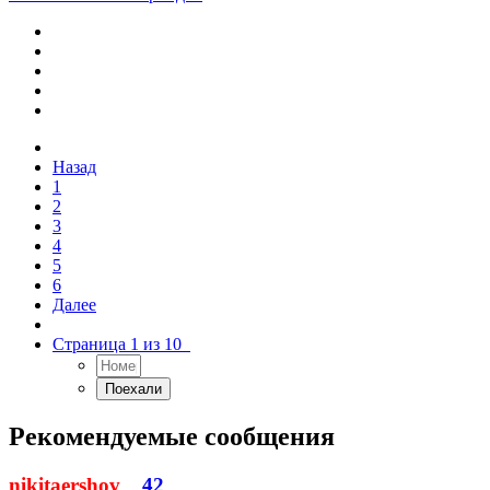
Назад
1
2
3
4
5
6
Далее
Страница 1 из 10
Рекомендуемые сообщения
nikitaershov
42