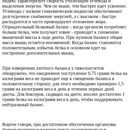
индекс характеризует скорость утилизации углевода и
выделения энергии. Чем он выше, тем быстрее идет усвоение.
Углеводы с низким гликемическим индексом обеспечивают
долгосрочное снабжение энергией, а с высоким - быстро
расходуются и часто провоцируют отложение жира.
Отрицательный белковый баланс - когда организм потребляет
больше белка, чем получает извне - приводит к снижению
мышечной массы в ходе диеты. При нулевом балансе общая
масса мышц остается неизменной. Когда баланс становится
положительным, избыток белка в основном идет на
построение дополнительных мышц.
При измерениях азотного баланса у тяжелоатлетов
обнаружено, что ежедневное поступление 0,75 грамм белка на
килограмм веса не приводит еще к смещению баланса в
положительноу сторону; для этого необходимо примерно 1,5
грамм на килограмм веса в день в течении первых дней
диеты. Для боксеров, сидящих на диете, вполне достаточно 1
грамм белка на килограмм веса в день, чтобы поддерживать
нейтральный баланс.
Короче говоря, при достаточном обеспечении организма
белком мышечные волокна могут поддерживаться в