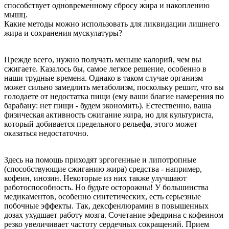
способствует одновременному сбросу жира и накоплению
мышц.
Какие методы можно использовать для ликвидации лишнего
жира и сохранения мускулатуры?
Прежде всего, нужно получать меньше калорий, чем вы
сжигаете. Казалось бы, самое легкое решение, особенно в
наши трудные времена. Однако в таком случае организм
может сильно замедлить метаболизм, поскольку решит, что вы
голодаете от недостатка пищи (ему ваши благие намерения по
барабану: нет пищи - будем экономить). Естественно, ваша
физическая активность сжигание жира, но для культуриста,
который добивается предельного рельефа, этого может
оказаться недостаточно.
Здесь на помощь приходят эргогенные и липотропные
(способствующие сжиганию жира) средства - например,
кофеин, инозин. Некоторые из них также улучшают
работоспособность. Но будьте осторожны! У большинства
медикаментов, особенно синтетических, есть серьезные
побочные эффекты. Так, дексфенлюрамин в повышенных
дозах ухудшает работу мозга. Сочетание эфедрина с кофеином
резко увеличивает частоту сердечных сокращений. Прием