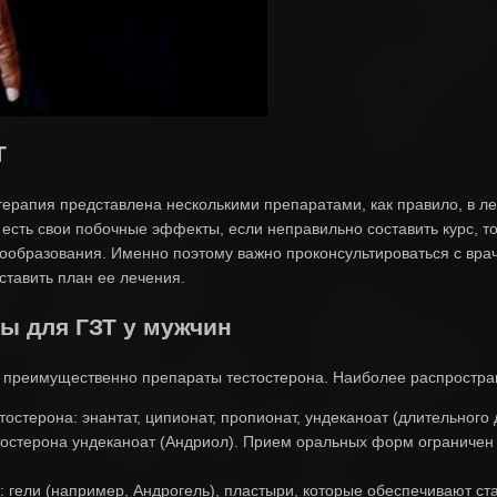
Т
ерапия представлена несколькими препаратами, как правило, в ле
о есть свои побочные эффекты, если неправильно составить курс, 
образования. Именно поэтому важно проконсультироваться с врач
ставить план ее лечения.
ы для ГЗТ у мужчин
я преимущественно препараты тестостерона. Наиболее распростр
стерона: энантат, ципионат, пропионат, ундеканоат (длительного 
остерона ундеканоат (Андриол). Прием оральных форм ограничен
гели (например, Андрогель), пластыри, которые обеспечивают ст