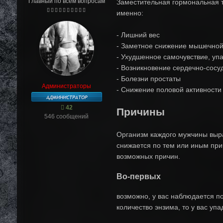
Главный по всем вопросам
Заместительная гормональная те
именно:
- Лишний вес
- Заметное снижение мышечно
- Ухудшенное самочувствие, уп
- Возникновение сердечно-сосу
- Болезни простаты
Администраторы
- Снижение половой активности
42
Причины
546 сообщений
Организм каждого мужчины выра
снижается по тем или иным при
возможных причин.
Во-первых
возможно, у вас наблюдается п
количество энзима, то у вас уп