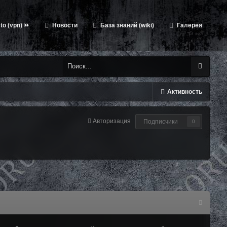
to (vpn) ⏩
Новости
База знаний (wiki)
Галерея
Активность
Авторизация
Подписчики
0