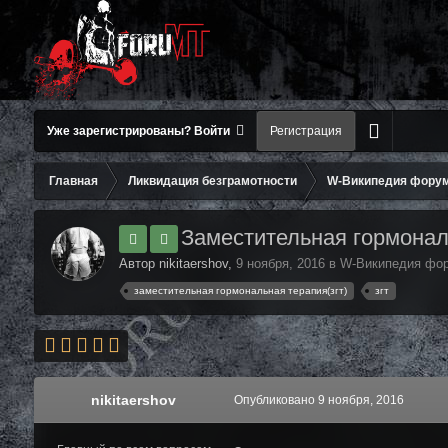
Уже зарегистрированы? Войти
Регистрация
Главная
Ликвидация безграмотности
W-Википедия фору
Заместительная гормонал
Автор nikitaershov,
9 ноября, 2016
в
W-Википедия фо
заместительная гормональная терапия(згт)
згт
nikitaershov
Опубликовано
9 ноября, 2016