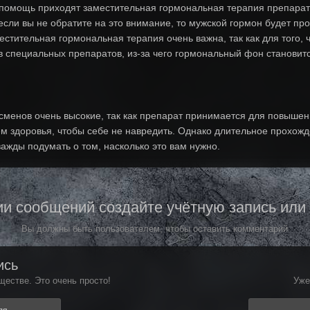
а помощь приходят заместительная гормональная терапия препараты
если вы не обратите на это внимание, то мужской гормон будет про
стительная гормональная терапия очень важна, так как для того
в специальных препаратов, из-за чего гормональный фон станови
тсменов очень высокие, так как препарат принимается для повыше
ем здоровья, чтобы себе не навредить. Однако длительное прохож
ажды подумать о том, насколько это вам нужно.
и сообщений создайте учётную запись или
Вы должны быть пользователем, чтобы оставить комментарий
ись
естве. Это очень просто!
Уже