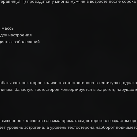
рапия(ЗГТ) проводится у многих мужчин в возрасте после сорока ле
й массы
адок настроения
дистых заболеваний
батывает некоторое количество тестостерона в тестикулах, однак
чинам. Зачастую тестостерон конвертируется в эстроген, нарушает
овышенное количество энзима ароматазы, которого с возрастом орг
адет уровень эстрогена, а уровень тестостерона наоборот подниметс