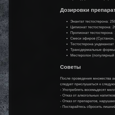
Дозировки препара
Энантат тестостерона: 2
Ципионат тестостерона: 
Пропионат тестостерона:
Смеси эфиров (Сустанон,
Тестостерона ундеканоат
Трансдермальные формы: 
Местеролон (популярный п
Советы
После проведения множества ан
следует прислушаться к следу
- Употреблять восемьдесят мил
- Отказ от алкогольных напитков
- Отказ от препаратов, наруша
- Постарайтесь сбросить лишни