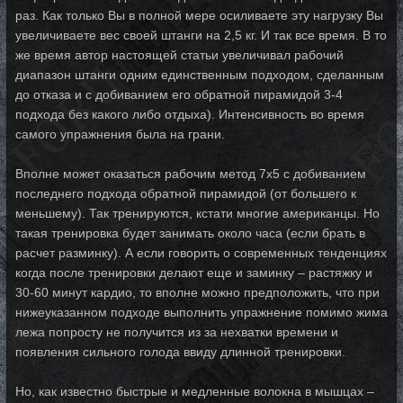
раз. Как только Вы в полной мере осиливаете эту нагрузку Вы
увеличиваете вес своей штанги на 2,5 кг. И так все время. В то
же время автор настоящей статьи увеличивал рабочий
диапазон штанги одним единственным подходом, сделанным
до отказа и с добиванием его обратной пирамидой 3-4
подхода без какого либо отдыха). Интенсивность во время
самого упражнения была на грани.
Вполне может оказаться рабочим метод 7х5 с добиванием
последнего подхода обратной пирамидой (от большего к
меньшему). Так тренируются, кстати многие американцы. Но
такая тренировка будет занимать около часа (если брать в
расчет разминку). А если говорить о современных тенденциях
когда после тренировки делают еще и заминку – растяжку и
30-60 минут кардио, то вполне можно предположить, что при
нижеуказанном подходе выполнить упражнение помимо жима
лежа попросту не получится из за нехватки времени и
появления сильного голода ввиду длинной тренировки.
Но, как известно быстрые и медленные волокна в мышцах –