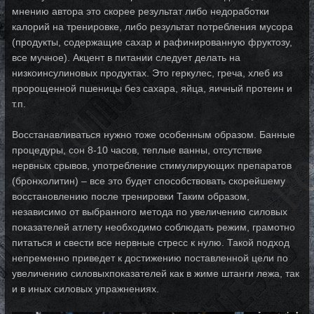
мнению автора это скорее результат либо недоработки
калорий на тренировке, либо результат потребления мусора
(продукты, содержащие сахар и рафинированную фруктозу,
все мучное). Акцент в питании следует делать на
низкоинсулиновых продуктах. Это геркулес, греча, хлеб из
пророщенной пшеницы без сахара, яйца, яичный протеин и
т.п.
Восстанавливаться нужно тоже особенным образом. Банные
процедуры, сон 8-10 часов, теплые ванны, отсутствие
нервных срывов, употребление стимулирующих препаратов
(бронхолитин) – все это будет способствовать скорейшему
восстановлению после тренировки Таким образом,
независимо от выбранного метода по увеличению силовых
показателей атлету необходимо соблюдать режим, грамотно
питаться и свести все нервные стресс к нулю. Такой подход
непременно приведет к достижению поставленной цели по
увеличению силовыхпоказателей как в жиме штанги лежа, так
и в иных силовых упражнениях.