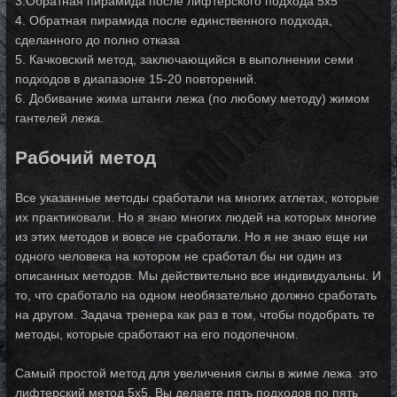
3.Обратная пирамида после лифтерского подхода 5х5
4. Обратная пирамида после единственного подхода,
сделанного до полно отказа
5. Качковский метод, заключающийся в выполнении семи
подходов в диапазоне 15-20 повторений.
6. Добивание жима штанги лежа (по любому методу) жимом
гантелей лежа.
Рабочий метод
Все указанные методы сработали на многих атлетах, которые
их практиковали. Но я знаю многих людей на которых многие
из этих методов и вовсе не сработали. Но я не знаю еще ни
одного человека на котором не сработал бы ни один из
описанных методов. Мы действительно все индивидуальны. И
то, что сработало на одном необязательно должно сработать
на другом. Задача тренера как раз в том, чтобы подобрать те
методы, которые сработают на его подопечном.
Самый простой метод для увеличения силы в жиме лежа это
лифтерский метод 5х5. Вы делаете пять подходов по пять