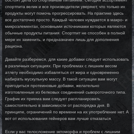
обстоят дела со спортивным питанием. Сегодня ассортимент
спортпита велик и все производители уверяют, что только их
продукты могут помочь прогрессировать. На практике здесь
все достаточно просто. Каждый человек нуждается в макро- и
микроэлементах, основными источниками которых являются
обычные продукты питания. Спортпит не способен в полной
мере их заменить, и предназначен лишь для дополнения
рациона.
Давайте разберемся, для какие добавки следует использовать
в различных ситуациях. При проблемах с лишним весом
атлету необходимо избавляться от жира и одновременно
набирать мускульную массу. В такой ситуации вам могут
пригодиться протеиновые добавки, желательно
изготовленные из белковых соединений сывороточного типа.
График их приема вам следует распланировать
самостоятельно в зависимости от распорядка дня. В
принципе, ограничений по времени на их употребление нет. А
вот от использования гейнеров вам лучше отказаться.
Если у вас телосложение эктоморфа и проблем с лишним