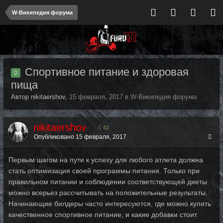
W-Википедия форума
Спортивное питание и здоровая
пища
Автор nikitaershov,
15 февраля, 2017
в
W-Википедия форума
nikitaershov
42
Опубликовано
15 февраля, 2017
Первым шагом на пути к успеху для любого атлета должна
стать оптимизация своей программы питания. Только при
правильном питании и соблюдении соответствующей диеты
можно всерьез рассчитывать на положительные результаты.
Начинающие билдеры часто интересуются, где можно купить
качественное спортивное питание, и какие добавки стоит