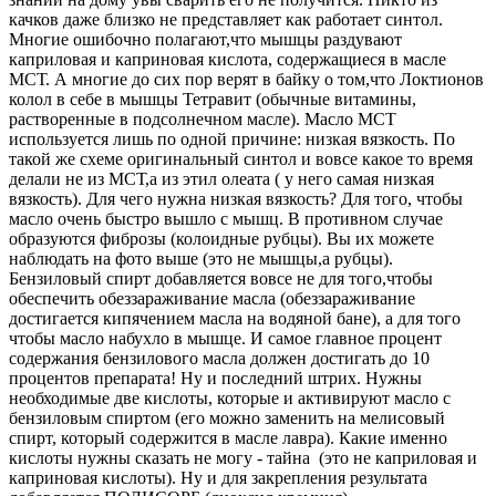
качков даже близко не представляет как работает синтол.
Многие ошибочно полагают,что мышцы раздувают
каприловая и каприновая кислота, содержащиеся в масле
МСТ. А многие до сих пор верят в байку о том,что Локтионов
колол в себе в мышцы Тетравит (обычные витамины,
растворенные в подсолнечном масле). Масло МСТ
используется лишь по одной причине: низкая вязкость. По
такой же схеме оригинальный синтол и вовсе какое то время
делали не из МСТ,а из этил олеата ( у него самая низкая
вязкость). Для чего нужна низкая вязкость? Для того, чтобы
масло очень быстро вышло с мышц. В противном случае
образуются фиброзы (колоидные рубцы). Вы их можете
наблюдать на фото выше (это не мышцы,а рубцы).
Бензиловый спирт добавляется вовсе не для того,чтобы
обеспечить обеззараживание масла (обеззараживание
достигается кипячением масла на водяной бане), а для того
чтобы масло набухло в мышце. И самое главное процент
содержания бензилового масла должен достигать до 10
процентов препарата! Ну и последний штрих. Нужны
необходимые две кислоты, которые и активируют масло с
бензиловым спиртом (его можно заменить на мелисовый
спирт, который содержится в масле лавра). Какие именно
кислоты нужны сказать не могу - тайна (это не каприловая и
каприновая кислоты). Ну и для закрепления результата