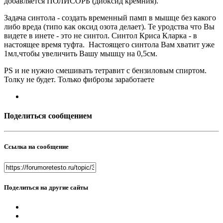
добавляется ПОЛИСОРБ (диоксид кремния).
Задача синтола - создать временный памп в мышце без какого
либо вреда (типо как оксид озота делает). Те уродства что Вы
видете в инете - это не синтол. Синтол Криса Кларка - в
настоящее время туфта. Настоящего синтола Вам хватит уже
1мл,чтобы увеличить Вашу мышцу на 0,5см.
PS и не нужно смешивать тетравит с бензиловым спиртом.
Толку не будет. Только фиброзы заработаете
Поделиться сообщением
Ссылка на сообщение
Поделиться на другие сайты