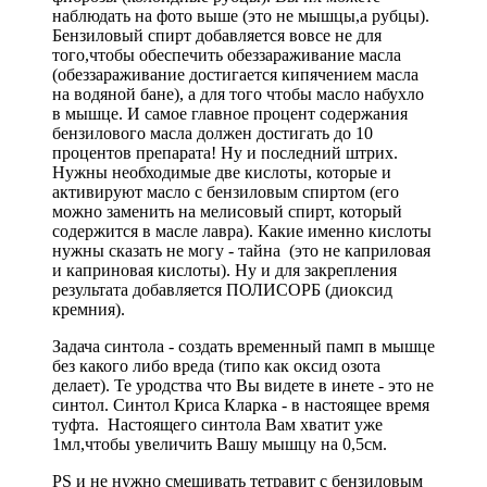
наблюдать на фото выше (это не мышцы,а рубцы).
Бензиловый спирт добавляется вовсе не для
того,чтобы обеспечить обеззараживание масла
(обеззараживание достигается кипячением масла
на водяной бане), а для того чтобы масло набухло
в мышце. И самое главное процент содержания
бензилового масла должен достигать до 10
процентов препарата! Ну и последний штрих.
Нужны необходимые две кислоты, которые и
активируют масло с бензиловым спиртом (его
можно заменить на мелисовый спирт, который
содержится в масле лавра). Какие именно кислоты
нужны сказать не могу - тайна (это не каприловая
и каприновая кислоты). Ну и для закрепления
результата добавляется ПОЛИСОРБ (диоксид
кремния).
Задача синтола - создать временный памп в мышце
без какого либо вреда (типо как оксид озота
делает). Те уродства что Вы видете в инете - это не
синтол. Синтол Криса Кларка - в настоящее время
туфта. Настоящего синтола Вам хватит уже
1мл,чтобы увеличить Вашу мышцу на 0,5см.
PS и не нужно смешивать тетравит с бензиловым