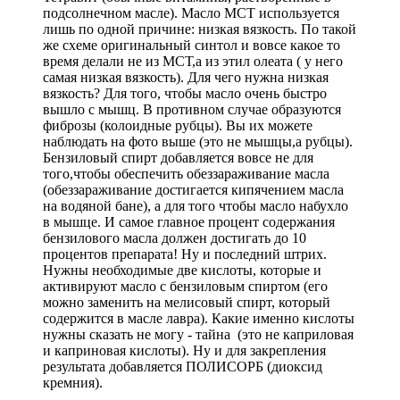
подсолнечном масле). Масло МСТ используется
лишь по одной причине: низкая вязкость. По такой
же схеме оригинальный синтол и вовсе какое то
время делали не из МСТ,а из этил олеата ( у него
самая низкая вязкость). Для чего нужна низкая
вязкость? Для того, чтобы масло очень быстро
вышло с мышц. В противном случае образуются
фиброзы (колоидные рубцы). Вы их можете
наблюдать на фото выше (это не мышцы,а рубцы).
Бензиловый спирт добавляется вовсе не для
того,чтобы обеспечить обеззараживание масла
(обеззараживание достигается кипячением масла
на водяной бане), а для того чтобы масло набухло
в мышце. И самое главное процент содержания
бензилового масла должен достигать до 10
процентов препарата! Ну и последний штрих.
Нужны необходимые две кислоты, которые и
активируют масло с бензиловым спиртом (его
можно заменить на мелисовый спирт, который
содержится в масле лавра). Какие именно кислоты
нужны сказать не могу - тайна (это не каприловая
и каприновая кислоты). Ну и для закрепления
результата добавляется ПОЛИСОРБ (диоксид
кремния).