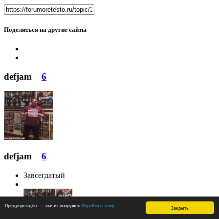
Поделиться на другие сайты
defjam
6
defjam
6
Завсегдатый
Предупреждён — значит вооружён
Перейти в тему
Закрыть