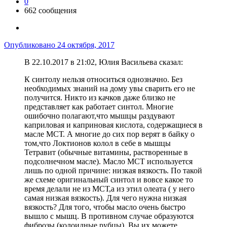
0
662 сообщения
Опубликовано
24 октября, 2017
В 22.10.2017 в 21:02, Юлия Васильева сказал:
К синтолу нельзя относиться однозначно. Без
необходимых знаний на дому увы сварить его не
получится. Никто из качков даже близко не
представляет как работает синтол. Многие
ошибочно полагают,что мышцы раздувают
каприловая и каприновая кислота, содержащиеся в
масле МСТ. А многие до сих пор верят в байку о
том,что Локтионов колол в себе в мышцы
Тетравит (обычные витамины, растворенные в
подсолнечном масле). Масло МСТ используется
лишь по одной причине: низкая вязкость. По такой
же схеме оригинальный синтол и вовсе какое то
время делали не из МСТ,а из этил олеата ( у него
самая низкая вязкость). Для чего нужна низкая
вязкость? Для того, чтобы масло очень быстро
вышло с мышц. В противном случае образуются
фиброзы (колоидные рубцы). Вы их можете