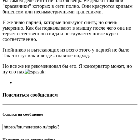
На самом деле синта не плохая вещь. Её делают таковой
"красавчики" которых в сети полно. Они красуются кривым
бицепсом или несимметричными трапециями.
Я же знаю парней, которые пользуют синту, но очень
умеренно. Как бы подкалывают в мышцу после чего она не
теряет естественного вида и не сдувается после курса
соответственно.
Гнойников и вытекающих из всего этого у парней не было.
Так что тут как и везде - главное подход.
Но все же не рекомендовал бы его. Я консерватор может, но
ну его нах
Поделиться сообщением
Ссылка на сообщение
Поделиться на другие сайты