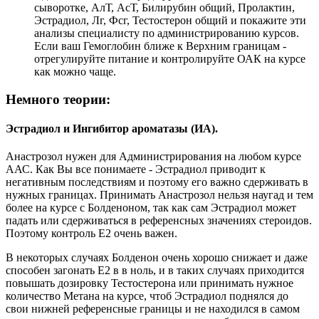
сыворотке, АлТ, АсТ, Билирубин общий, Пролактин,
Эстрадиол, Лг, Фсг, Тестостерон общий и покажите эти
анализы специалисту по администрированию курсов.
Если ваш Гемоглобин ближе к Верхним границам -
отрегулируйте питание и контролируйте ОАК на курсе
как можно чаще.
Немного теории:
Эстрадиол и Ингибитор ароматазы (ИА).
Анастрозол нужен для Администрирования на любом курсе
ААС. Как Вы все понимаете - Эстрадиол приводит к
негативным последствиям и поэтому его важно сдерживать в
нужных границах. Принимать Анастрозол нельзя наугад и тем
более на курсе с Болденоном, так как сам Эстрадиол может
падать или сдерживаться в референсных значениях стероидов.
Поэтому контроль Е2 очень важен.
В некоторых случаях Болденон очень хорошо снижает и даже
способен загонать Е2 в в ноль, и в таких случаях приходится
повышать дозировку Тестостерона или принимать нужное
количество Метана на курсе, чтоб Эстрадиол поднялся до
свои нижней референсные границы и не находился в самом