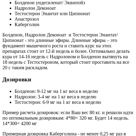
Болденон ундесиленат/ Эквипойз
Надролон Деконоат
Тестостерон Энантат или Ципионат
Анастрозол
Каберголин
Болденон, Надролон Деконоат и Тестостерон Энантат/
Ципионат - это длинные эфиры. Длинные эфиры – это
фундамент мышечного роста и ставить курс на этих
препаратах стоит от 12-й недель и более. Оптимально делать
кура от 14-16 недель с Надролоном и Болденон вытянуть на
18 недель с Тестостероном, который стоит проставить на все
20 с таким раскладом.
Дозировки
Болденон: 9-12 мг на 1 кг веса в неделю
Надролон: 3-4 мг на 1 кг веса в неделю
Тестостерон: 6-9 мг на 1 кг веса в неделю
Пример расчета дозировок: если Ваш вес 80 кг. и решили идти
по оптимальным дозировкам: 4*80= 320 мг. Будет 14 недель.
14*300= 4200 мг
Примерная дозировка Каберголина - не менее 0,25 мг раз в