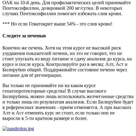
ОАК на 10-й день. Для профилактических целей принимайте
Пентоксифиллин, дозировкой 200 мг/сутки. В некоторых
случаях Пентоксифиллин помогает избежать слив крови.
*** Но если Гематокрит выше 54% - это слив крови!
Следите за печенью
Конечно же печень. Хотя на этом курсе не высокий риск
ухудшения показателей печени, но это не говорит, что не
стоит упускать из виду питание и сдачу анализов до курса, на
курсе и после курса. Контролируйте раз в месяц: Алт, Аст и
Билирубин общий. Поддерживайте состояние печени через
питание для её регенерации.
Вы только не принимайте ни на каком курсе
гепатопротекторные средства! В случае высокого
Билирубина, можно лишь использовать желчегонные средства
и только лишь по результатам анализов. Если Билирубин будет
в референсных значениях - прием отменяется. А при высоких
Алт и Аст отменять курс не стоит, если только они не
выросли в 5-ти кратном размере и более.