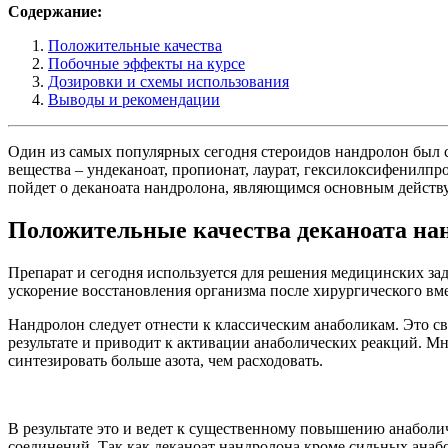
Содержание:
Положительные качества
Побочные эффекты на курсе
Дозировки и схемы использования
Выводы и рекомендации
Один из самых популярных сегодня стероидов нандролон был с
вещества – ундеканоат, пропионат, лаурат, гексилоксифенилпр
пойдет о деканоата нандролона, являющимся основным действу
Положительные качества деканоата на
Препарат и сегодня используется для решения медицинских зад
ускорение восстановления организма после хирургического вме
Нандролон следует отнести к классическим анаболикам. Это св
результате и приводит к активации анаболических реакций. Мн
синтезировать больше азота, чем расходовать.
В результате это и ведет к существенному повышению анаболи
соединений. Так как деканоат нандролона кроме сильных анаб