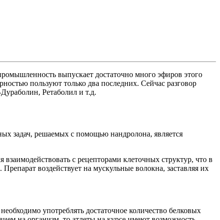
 промышленность выпускает достаточно много эфиров этого
рностью пользуют только два последних. Сейчас разговор
Дураболин, Ретаболил и т.д.
вных задач, решаемых с помощью нандролона, является
мя взаимодействовать с рецепторами клеточных структур, что в
 Препарат воздействует на мускульные волокна, заставляя их
 необходимо употреблять достаточное количество белковых
ием на организм, то атлеты на курсе имеют возможность