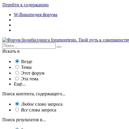
Перейти к содержанию
W-Википедия форума
Искать в
Везде
Темы
Этот форум
Эта тема
Ещё...
Поиск контента, содержащего...
Любое
слово запроса
Все
слова запроса
Поиск результатов в...