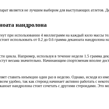
арат является не лучшим выбором для выступающих атлетов. Де
.
ноата нандролона
гнут при использовании 4 миллиграмм на каждый кило массы тел
стоит использовать от 0.2 до 0.6 грамма деканоата нандролона н
и цикла. Например, используя в течение недели 1.5 грамма деки
стут весьма значительно. Начинающим спортсменам вполне доста
яет ставить инъекции один раз в неделю. Однако, исходя из им
сем удобно, так как стероид начинает активно работать с некото
аноат нандролона стоит сочетать с другими стероидами. Это мог