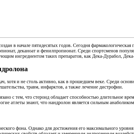
оздан в начале пятидесятых годов. Сегодня фармакологическая
опионат, деканоат и фенилпропионат. Среди спортсменов популя
ющим ингредиентом таких препаратов, как Дека-Дурабол, Дека-
ндролона
ач, хотя и не столь активно, как в прошедшем веке. Среди осно
шательства, травм, инфарктов, а также лечение дистрофии.
язано с тем, что стероид обладает способностью длительное вре
огие атлеты знают, что нандролон является сильным анаболиком.
ческого фона. Однако для достижения его максимального уровня
олических свойств обладает и умеренным андрогенным воздейств