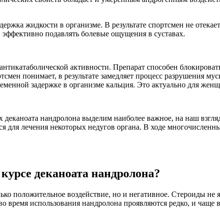
ержка жидкости в организме. В результате спортсмен не отекает,
н эффективно подавлять болевые ощущения в суставах.
 антикатаболической активности. Препарат способен блокироват
смен понимает, в результате замедляет процесс разрушения мус
менной задержке в организме кальция. Это актуально для женщ
х деканоата нандролона выделим наиболее важное, на наш взгля
ся для лечения некоторых недугов органа. В ходе многочисленны
курсе деканоата нандролона?
ько положительное воздействие, но и негативное. Стероиды не
 время использования нандролона проявляются редко, и чаще вс