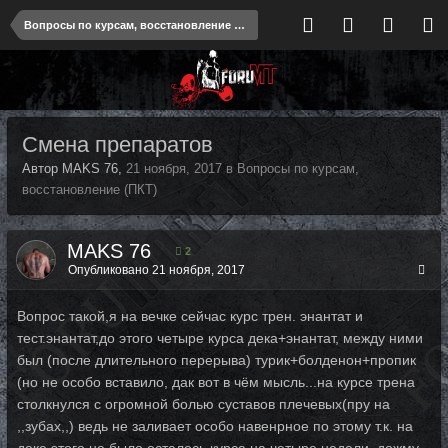
Вопросы по курсам, восстановление (ПКТ)
Смена препаратов
Автор MAKS 76,
21 ноября, 2017
в
Вопросы по курсам,
восстановление (ПКТ)
MAKS 76
2
Опубликовано
21 ноября, 2017
Вопрос такой,я на вечке сейчас курс трен. энантат и
тест.энантат,до этого четыре курса дека+энантат, между ними
был (после длительного перерыва) турик+болденон+пропик
(но не особо вставило, дак вот в чём мысль...на курсе трена
столкнулся с огромной болью суставов плечевых(пру на
,,зубах,,) ведь не заливает особо навенрное по этому т.к. на