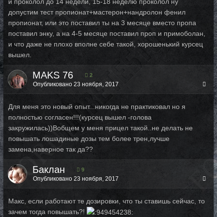
и проколол до 14 недели, 15-18 неделю проколол ну
допустим тест пропионат+мастерон+нандролон фенил
пропионат, или это поставил ты на 3 месяце вместо пропа
поставил энку, а на 4-5 месяце поставил проп и примоболан,
и что даже не плохо вполне себе такой, хорошенький курсец
вышел.
MAKS 76
2
Опубликовано
23 ноября, 2017
Для меня это новый опыт...никогда не практиковал но я
полностью согласен!!!(курсец вышел -голова
закружилась))Вобщем у меня прицел такой..не делать не
повышать лошадиные дозы тем более трен,лучше
замена,наверное так да??
Баклан
9
Опубликовано
23 ноября, 2017
Макс, если работают те дозировки, что ты ставишь сейчас, то
зачем тогда повышать?!