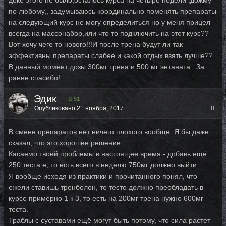
деке этого не было,осталось курса на четыре недели ,дожму
по любому,, задумываюсь координально поменять препараты
на следующий курс не могу определиться но у меня прицел
всегда на массонабор,или что то подключить на этот курс??
Вот хочу чего то нового!!!И после трена будут ли так
эффективны препараты слабее и какой отдых взять лучше??
В данный момент дозы 300мг трена и 500 мг энтаната. За
ранее спасибо!
Эдик
51
Опубликовано
21 ноября, 2017
В смене препаратов нет ничего плохого вообще. Я бы даже
сказал, что это хорошее решение.
Касаемо твоей проблемы в настоящее время - добавь ещё
250 теста е, то есть всего в неделю 750мг должно выйти.
Я вообще исходя из практики и прочитанного понял, что
ежели ставишь тренболон, то тесто должно преобладать в
курсе примерно 1 к 3, то есть на 200мг трена нужно 600мг
теста.
Траблы с суставами ещё могут быть потому, что сила растет