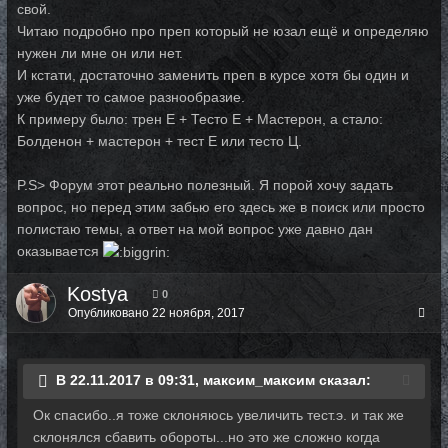
свой.
Читаю подробно про преп который не юзал ещё и определяю
нужен ли мне он или нет.
И кстати, достаточно заменить преп в курсе хотя бы один и
уже будет то самое разнообразие.
К примеру было: трен Е + Тесто Е + Мастерон, а стало:
Болденон + мастерон + тест Е или тесто Ц.
P.S> Форум этот реально полезный. Я порой хочу задать
вопрос, но перед этим забью его здесь же в поиск или просто
полистаю темы, а ответ на мой вопрос уже давно дан
оказывается
Kostya
0
Опубликовано
22 ноября, 2017
В 22.11.2017 в 09:31, максим_максим сказал:
Ок спасибо..я тоже склоняюсь увеличить тест.э. и так же
склонялся сбавить обороты...но это же сложно когда