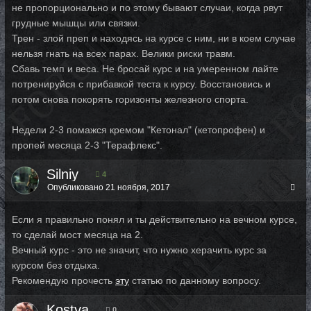
не пропорционально и по этому бывают случаи, когда рвут
грудные мышцы или связки.
Трен - злой преп и находясь на курсе с ним, ни в коем случае
нельзя гнать на всех парах. Велики риски травм.
Сбавь темп и веса. Не бросай курс и на умеренном лайте
потренируйся с прибавкой теста к курсу. Восстановись и
потом снова покорять горизонты железного спорта.
Недели 2-3 помажся кремом "Кетонал" (кетопрофен) и
пропей месяца 2-3 "Терафлекс".
Silniy
4
Опубликовано
21 ноября, 2017
Если я правильно понял и ты действительно на вечном курсе,
то сделай мост месяца на 2.
Вечный курс - это не значит, что нужно херачить курс за
курсом без отдыха.
Рекомендую прочесть
эту
статью по данному вопросу.
Kostya
0