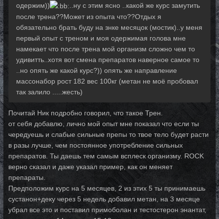
одержим))
..ну с этим ясно ..какой же курс замутить
после трена??Может из опыта что??Отдых я
обязательно брать буду на знке месяцок (мостик)..у меня
первый опыт с треном и моя одержимая голова мне
намекает что после трена мой организм сложно чем то
удивитть..хотя вот смена препаратов наверное самое то
..но опять же какой курс?)) опять же направление
массонабор рост 182 вес 100кг (метан не моё пробовал
так залило .....жесть)
Почитай Ник подробно говорил, что такое Трен.
от себя добавлю, лично мой опыт мне показал что если ты
чередуешь и слабые сильные препы то твое тело будет расти
в разы лучше, чем постоянное употребление сильных
препаратов. Ты даешь тем самым всплеск организму. ROCK
верно сказал и даже указал пример, как он меняет
препараты.
Предположим курс на 5 месяцев, 2 из этих 5 ты принимаешь
сустанон+деку через 5 недель добавил метан, на 3 месяце
убрал все это и поставил примоболан и тестостерон энантат,