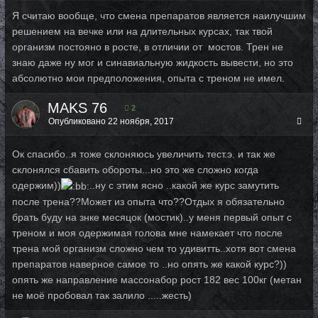
Я считаю вообще, что смена препаратов является наилучшим
решением на вечке или на длительных курсах, так твой
организм постояно в росте, в отличии от мостов. Трен не
знаю даже ну мог и синавиальную жидкость вывести, но это
абсолютно мои предположения, опыта с треном не имел.
MAKS 76
2
Опубликовано
22 ноября, 2017
Ок спасибо..я тоже склоняюсь увеличить тест.э. и так же
склонялся сбавить обороты...но это же сложно когда
одержим))
..ну с этим ясно ..какой же курс замутить
после трена??Может из опыта что??Отдых я обязательно
брать буду на знке месяцок (мостик)..у меня первый опыт с
треном и моя одержимая голова мне намекает что после
трена мой организм сложно чем то удивитть..хотя вот смена
препаратов наверное самое то ..но опять же какой курс?))
опять же направление массонабор рост 182 вес 100кг (метан
не моё пробовал так залило .....жесть)