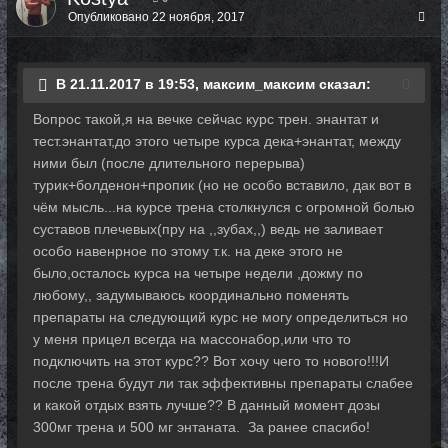
Опубликовано
22 ноября, 2017
В 21.11.2017 в 19:53, максим_максим сказал:
Вопрос такой,я на вечке сейчас курс трен. энантат и
тест.энантат,до этого четыре курса дека+энантат, между
ними был (после длительного перерыва)
турик+болденон+пропик (но не особо вставило, дак вот в
чём мысль...на курсе трена столкнулся с огромной болью
суставов плечевых(пру на ,,зубах,,) ведь не заливает
особо навенрное по этому т.к. на деке этого не
было,осталось курса на четыре недели ,дожму по
любому,, задумываюсь координально поменять
препараты на следующий курс не могу определиться но
у меня прицел всегда на массонабор,или что то
подключить на этот курс?? Вот хочу чего то нового!!!И
после трена будут ли так эффективны препараты слабее
и какой отдых взять лучше?? В данный момент дозы
300мг трена и 500 мг энтаната. За ранее спасибо!