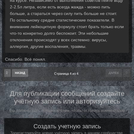
на курсе. Независимо от выполнения советов пейте воду
2-2.5л литра, если есть всегда жажда - можно пить
больше, а стараться через силу пить больше не стоит.
По остальному средне статистические показатели. В
внимание лейкоцитную формулу стоит брать только если
что-то конкретно долго беспокоит. Эти небольшие
отклонения происходят у всех системно: вирусы,
аллергия, другие воспаления, травмы.
Спасибо. Всё понял.
НАЗАД
ДАЛЕЕ
Страница 4 из 4
Для публикации сообщений создайте
учётную запись или авторизуйтесь
Вы должны быть пользователем, чтобы оставить комментарий
Создать учетную запись
Зарегистрируйте новую учётную запись в нашем сообществе.