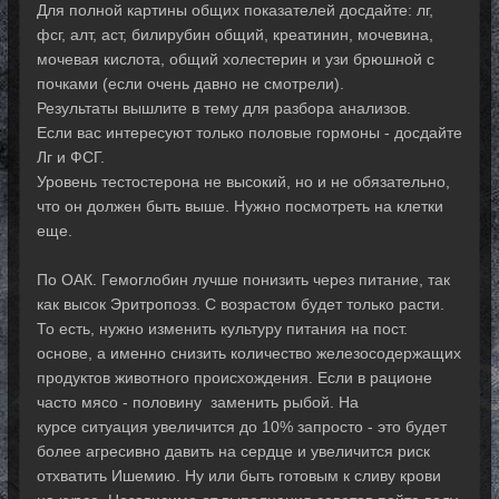
Для полной картины общих показателей досдайте: лг,
фсг, алт, аст, билирубин общий, креатинин, мочевина,
мочевая кислота, общий холестерин и узи брюшной с
почками (если очень давно не смотрели).
Результаты вышлите в тему для разбора анализов.
Если вас интересуют только половые гормоны - досдайте
Лг и ФСГ.
Уровень тестостерона не высокий, но и не обязательно,
что он должен быть выше. Нужно посмотреть на клетки
еще.
По ОАК. Гемоглобин лучше понизить через питание, так
как высок Эритропоэз. С возрастом будет только расти.
То есть, нужно изменить культуру питания на пост.
основе, а именно снизить количество железосодержащих
продуктов животного происхождения. Если в рационе
часто мясо - половину заменить рыбой. На
курсе ситуация увеличится до 10% запросто - это будет
более агресивно давить на сердце и увеличится риск
отхватить Ишемию. Ну или быть готовым к сливу крови