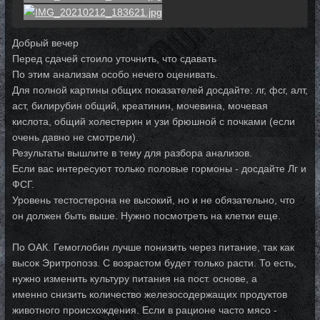
Добрый вечер
Перед сдачей стоило уточнить, что сдавать
По этим анализам особо нечего оценивать.
Для полной картины общих показателей досдайте: лг, фсг, алт,
аст, билирубин общий, креатинин, мочевина, мочевая
кислота, общий холестерин и узи брюшной с почками (если
очень давно не смотрели).
Результаты вышлите в тему для разбора анализов.
Если вас интересуют только половые гормоны - досдайте Лг и
ФСГ.
Уровень тестостерона не высокий, но и не обязательно, что
он должен быть выше. Нужно посмотреть на клетки еще.
По ОАК. Гемоглобин лучше понизить через питание, так как
высок Эритропоэз. С возрастом будет только расти. То есть,
нужно изменить культуру питания на пост. основе, а
именно снизить количество железосодержащих продуктов
животного происхождения. Если в рационе часто мясо -