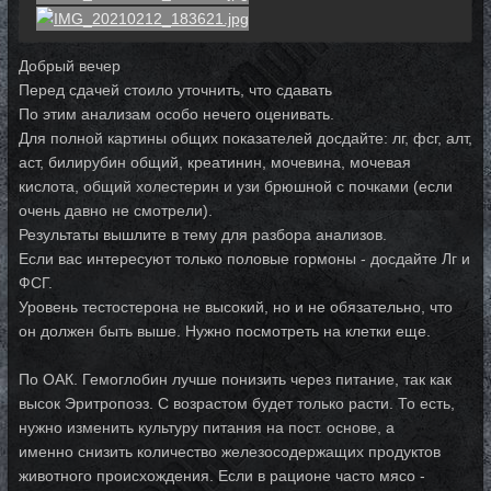
Добрый вечер
Перед сдачей стоило уточнить, что сдавать
По этим анализам особо нечего оценивать.
Для полной картины общих показателей досдайте: лг, фсг, алт,
аст, билирубин общий, креатинин, мочевина, мочевая
кислота, общий холестерин и узи брюшной с почками (если
очень давно не смотрели).
Результаты вышлите в тему для разбора анализов.
Если вас интересуют только половые гормоны - досдайте Лг и
ФСГ.
Уровень тестостерона не высокий, но и не обязательно, что
он должен быть выше. Нужно посмотреть на клетки еще.
По ОАК. Гемоглобин лучше понизить через питание, так как
высок Эритропоэз. С возрастом будет только расти. То есть,
нужно изменить культуру питания на пост. основе, а
именно снизить количество железосодержащих продуктов
животного происхождения. Если в рационе часто мясо -