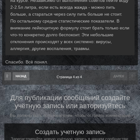
на курсе. Независимо от выполнения советов пейте воду
2-2.5л литра, если есть всегда жажда - можно пить
больше, а стараться через силу пить больше не стоит.
По остальному средне статистические показатели. В
внимание лейкоцитную формулу стоит брать только если
что-то конкретно долго беспокоит. Эти небольшие
отклонения происходят у всех системно: вирусы,
аллергия, другие воспаления, травмы.
Спасибо. Всё понял.
НАЗАД
ДАЛЕЕ
Страница 4 из 4
Для публикации сообщений создайте
учётную запись или авторизуйтесь
Вы должны быть пользователем, чтобы оставить комментарий
Создать учетную запись
Зарегистрируйте новую учётную запись в нашем сообществе.