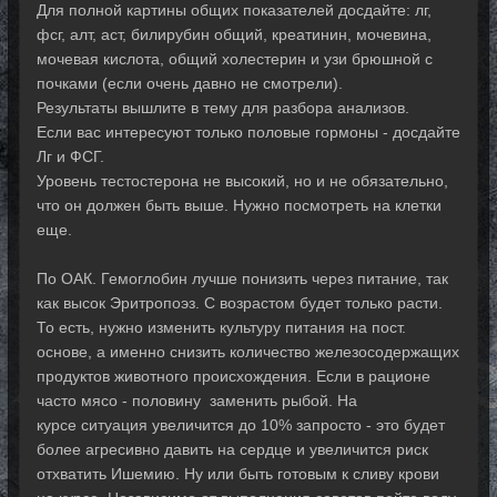
Для полной картины общих показателей досдайте: лг,
фсг, алт, аст, билирубин общий, креатинин, мочевина,
мочевая кислота, общий холестерин и узи брюшной с
почками (если очень давно не смотрели).
Результаты вышлите в тему для разбора анализов.
Если вас интересуют только половые гормоны - досдайте
Лг и ФСГ.
Уровень тестостерона не высокий, но и не обязательно,
что он должен быть выше. Нужно посмотреть на клетки
еще.
По ОАК. Гемоглобин лучше понизить через питание, так
как высок Эритропоэз. С возрастом будет только расти.
То есть, нужно изменить культуру питания на пост.
основе, а именно снизить количество железосодержащих
продуктов животного происхождения. Если в рационе
часто мясо - половину заменить рыбой. На
курсе ситуация увеличится до 10% запросто - это будет
более агресивно давить на сердце и увеличится риск
отхватить Ишемию. Ну или быть готовым к сливу крови