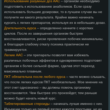
Использование разумных доз ААС
– организм необходимо
подготовить к использованию анаболиков. Если сразу
использовать большие дозировки, то в лучшем случае вы не
получите ни какого результата. Крайне важно начинать
курсить с легких препаратов, используя их в небольших дозах.
Длительность курса
– определенно начните с коротких
циклов. После их завершения организм быстрее
восстанавливается, риски проявления побочек минимальны,
а благодаря слабому откату психика практически не
травмируется.
Легкие ААС
– эти препараты позволят вам избежать
различных побочных эффектов и одновременно подготовят
организм к более сильной фарме, сделав этот переход
максимально плавным.
ПКТ обязательна после любого курса
– часто можно слышать,
что после легких курсов ПКТ необязательно. Мое мнение на
этот счет однозначно – вы должны помочь организму
восстановится. Чем быстрее это произойдет, тем раньше
можно будет начать новый курс.
Таблетированные стероиды
– начинать лучше именно с них.
Инъекции только на первый взгляд кажутся простыми, но их