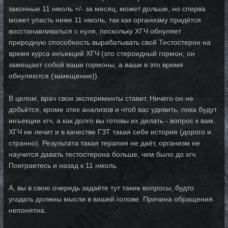
законные 11 нмоль +/- за месяц, может дольше, но сперва
может упасть ниже 11 нмоль, так как организму придётся
восстанавливаться с нуля, поскольку ХГЧ обнуляет
природную способность вырабатывать свой Тестостерон на
время курса инъекций ХГЧ (это стероидный гормон, он
замещает собой ваши гормоны, а ваши в это время
обнуляются (замещение)).
В целом, врач свои эксперименты ставит. Ничего он не
добьётся, кроме этих анализов и чтоб вас удивить, пока будут
инъекции хгч, а как долго вы готовы их делать - вопрос к вам.
ХГЧ не лечит и в качестве ГЗТ такая себе история (дорого и
странно). Результата такая терапия не даёт, организм не
научится давать тестостерона больше, чем было до хгч.
Поиграетесь и назад к 11 нмоль.
А, вы в свою очередь задаёте тут такие вопросы, будто
угадать должны мысли в вашей голове. Причина обращения
непонятна.