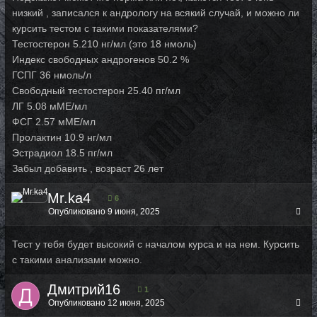
низкий , записался к андрологу на всякий случай, и можно ли
курсить тестом с такими показателями?
Тестостерон 5.210 нг/мл (это 18 нмоль)
Индекс свободных андрогенов 50.2 %
ГСПГ 36 нмоль/л
Свободный тестостерон 25.40 пг/мл
ЛГ 5.08 мМЕ/мл
ФСГ 2.57 мМЕ/мл
Пролактин 10.9 нг/мл
Эстрадиол 18.5 пг/мл
Забыл добавить , возраст 26 лет
Mr.ka4
6
Опубликовано
9 июня, 2025
Тест у тебя будет высокий с началом курса и на нем. Курсить
с такими анализами можно.
Дмитрий16
1
Опубликовано
12 июня, 2025