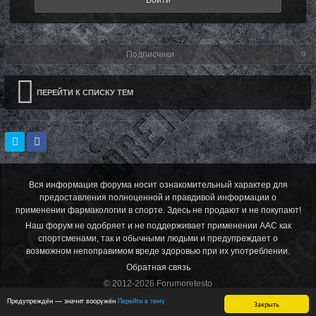
Войти
Подписчики
0
ПЕРЕЙТИ К СПИСКУ ТЕМ
Вся информация форума носит ознакомительный характер для
предоставления полноценной и правдивой информации о
применении фармакологии в спорте. Здесь не продают и не покупают!
Наш форум не одобряет и не поддерживает применении ААС как
спортсменами, так и обычными людьми и предупреждает о
возможном непоправимом вреде здоровью при их употреблении.
Обратная связь
© 2012-2026 Forumoretesto
Powered by Invision Community
Предупреждён — значит вооружён
Перейти в тему
Закрыть