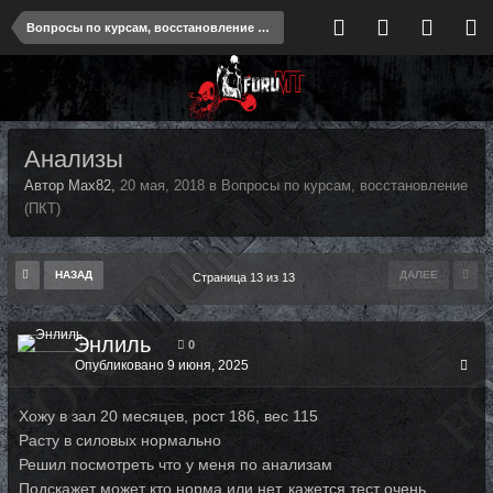
Вопросы по курсам, восстановление (ПКТ)
Анализы
Автор Max82,
20 мая, 2018
в
Вопросы по курсам, восстановление
(ПКТ)
НАЗАД
ДАЛЕЕ
Страница 13 из 13
Энлиль
0
Опубликовано
9 июня, 2025
Хожу в зал 20 месяцев, рост 186, вес 115
Расту в силовых нормально
Решил посмотреть что у меня по анализам
Подскажет может кто норма или нет, кажется тест очень