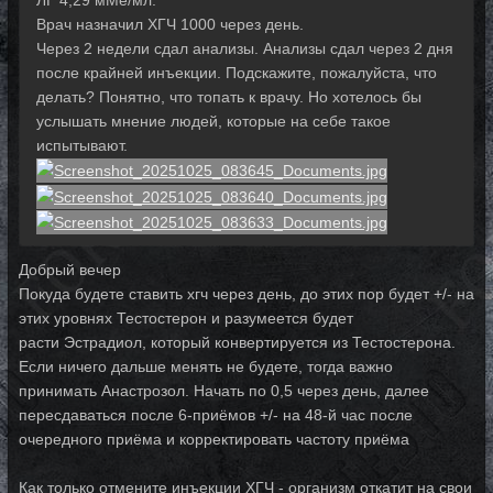
ЛГ 4,29 мМе/мл.
Врач назначил ХГЧ 1000 через день.
Через 2 недели сдал анализы. Анализы сдал через 2 дня
после крайней инъекции. Подскажите, пожалуйста, что
делать? Понятно, что топать к врачу. Но хотелось бы
услышать мнение людей, которые на себе такое
испытывают.
Добрый вечер
Покуда будете ставить хгч через день, до этих пор будет +/- на
этих уровнях Тестостерон и разумеется будет
расти Эстрадиол, который конвертируется из Тестостерона.
Если ничего дальше менять не будете, тогда важно
принимать Анастрозол. Начать по 0,5 через день, далее
пересдаваться после 6-приёмов +/- на 48-й час после
очередного приёма и корректировать частоту приёма
Как только отмените инъекции ХГЧ - организм откатит на свои