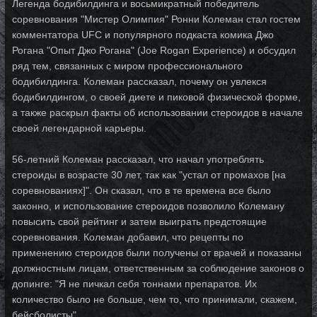
Легенда бодибилдинга и восьмикратный победитель
соревнования "Мистер Олимпия" Ронни Колеман стал гостем
комментатора UFC и популярного подкаста комика Джо
Рогана "Опыт Джо Рогана" (Joe Rogan Experience) и обсудил
ряд тем, связанных с миром профессионального
бодибилдинга. Колеман рассказал, почему он увлекся
бодибилдингом, о своей диете и пиковой физической форме,
а также раскрыл факты об использовании стероидов в начале
своей легендарной карьеры.
56-летний Колеман рассказал, что начал употреблять
стероиды в возрасте 30 лет, так как "устал от промахов [на
соревнованиях]". Он сказал, что в те времена все было
законно, и использование стероидов позволило Колеману
повысить свой рейтинг и затем выиграть предстоящие
соревнования. Колеман добавил, что рецепты по
применению стероидов были получены от врачей и показаны
должностным лицам, ответственным за соблюдение законов о
допинге: "Я не пичкал себя тоннами препаратов. Их
количество было не больше, чем то, что принимали, скажем,
бейсболисты".