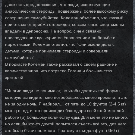
даже есть предположения, что люди, использующие
анаболические стероиды, подвержены более высокому риску
совершения самоубийства. Колеман объяснил, что каждый
при отказе от приёма стероидов, совсем юные спортсмены
впадали в депрессию. На вопрос, с чем связано
преследование культуристов Управлением по борьбе с
наркотиками, Колеман ответил, что "Они имели дело с
детьми, которые принимали стероиды и совершали
самоубийства".
В подкасте Колеман также рассказал о своем рационе и
количестве жира, что потрясло Рогана и большинство
зрителей.
"Многие люди не понимают, но чтобы достичь той формы,
которую вы видите, мне потребовалось много времени, и это
не за одну ночь. Я набирал… от пяти до 10 фунтов (2-4,5 кг)
мышц в год, и это происходит благодаря всей этой тяжелой
работе (и) большому количеству еды. Для меня это не много,
но если бы кто-то другой попытался съесть всё это, для него
это было бы очень много. Поэтому я съедал фунт (450 г)