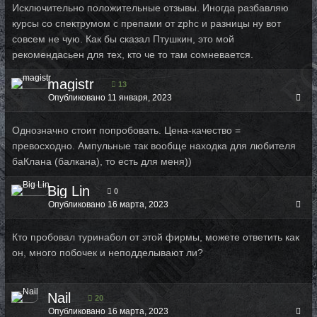
Исключительно положительные отзывы. Иногда разбавляю
курсы со спектрумом с препами от zphc и разницы ну вот
совсем не чую. Как бы сказал Птушкин, это мой
рекомендасьен для тех, кто че то там сомневается.
magistr
13
Опубликовано
11 января, 2023
Однозначно стоит попробовать. Цена-качество =
превосходно. Ампульные так вообще находка для любителя
баКлана (балкана), то есть для меня))
Big Lin
0
Опубликовано
16 марта, 2023
Кто пробовал туринабол от этой фирмы, можете ответить как
он, много побочек и неподделывают ли?
Nail
20
Опубликовано
16 марта, 2023