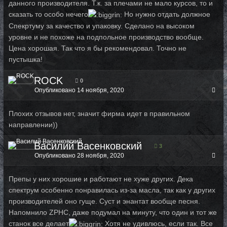
данного производителя. Т.к. за плечами не мало курсов, то и
сказать то особо нечего
Но нужно отдать должное
Спекртуму за качество и упаковку. Сделано на высоком
уровне и не похоже на подпольное производство вообще.
Цена хорошая. Так что я бы рекомендовал. Точно не
пустышка!
ROCK
0
Опубликовано
14 ноября, 2020
Плохих отзывов нет, значит фирма идет в правильном
направлении))
Василий Васенковский
3
Опубликовано
28 ноября, 2020
Препы у них хорошие и работают не хуже других. Дека
спектрум особенно понравилась из-за масла, так как у других
производителей оно гуще. Суст и энантат вообще песня.
Напомнило ZPHC, даже подумал на минуту, что один и тот же
станок все делает
Хотя не удивлюсь, если так. Все