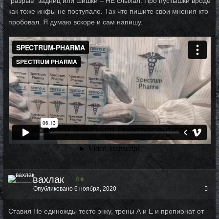
"разрыв" задниц или шишки – НЕ слыхал. Про пустышки вроде
как тоже инфы не поступало. Так что пишите свои мнения кто
пробовал. Я думаю вскоре и сам напишу.
вахлак
9
Опубликовано
6 ноября, 2020
Ставил Не единожды тесто энку, трены А и Е и пропионат от