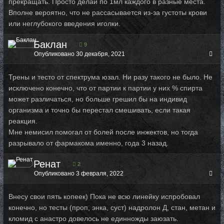
прекращать. Просто делай по 1мл каждого в разные места.
Вполне вероятно, что не рассасывается из-за густоты крови
или неглубокого введения иголки.
Баклан
9
Опубликовано
30 декабря, 2021
Трены и тесто от спектрума юзал. Ни разу такого не было. Не
исключено конечно, что от партии к партии у них % спирта
может различаться, но больше грешил бы на индивид
организма и точно бы перестал смешивать, если такая
реакция.
Мне немисил помогал от болей после инжектов, но тогда
разрывало от фармакома именно, года 3 назад.
Ренат
2
Опубликовано
3 февраля, 2022
Внесу свои пять копеек) Пока не всю линейку испробовал
конечно, но тесты (проп, энка, суст) надролон Д, стан, метан и
кломид с анастро довелось не единножды заюзать.