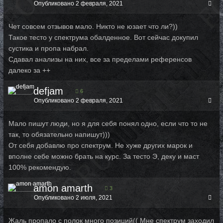
Опубликовано
2 февраля, 2021
Чет совсем отзывов мало. Никто не юзает что ли?))
Такое тесто у спектрума обалденное. Вот сейчас докупил
сустика и пропа набрал.
Сдавал анализы на них, все за пределами референсов
далеко за ++
defjam
6
Опубликовано
2 февраля, 2021
Мало пишут люди, но я для себя понял одно, если что то не
так, то обязательно напишут)))
От себя добавлю про спектрум. Не хуже других марок и
вполне себе можно брать на курс. За тесто Э, деку и маст
100% рекомендую.
amon amarth
3
Опубликовано
2 июля, 2021
Жаль пропало с полок много позиций(( Мне спектрум заходил