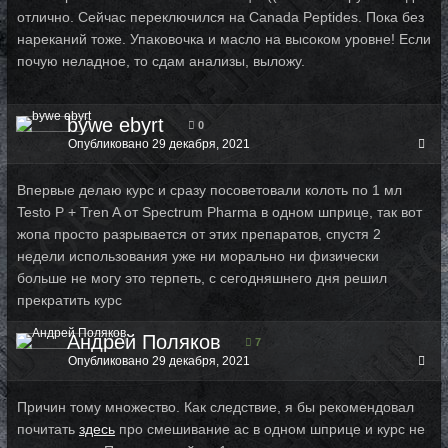
отлично. Сейчас переключился на Canada Peptides. Пока без
нареканий тоже. Упаковочка и масло на высоком уровне! Если
почую неладное, то сдам анализы, выложу.
bywe ebyrt
0
Опубликовано
29 декабря, 2021
Впервые делаю курс и сразу посоветовали колоть по 1 мл
Testo P + Tren A от Spectrum Pharma в одном шприце, так вот
жопа просто разрывается от этих препаратов, спустя 2
недели использования уже ни морально ни физически
больше не могу это терпеть, с сегодняшнего дня решил
прекратить курс
Андрей Поляков
7
Опубликовано
29 декабря, 2021
Причин тому множество. Как следствие, я бы рекомендовал
почитать
здесь
про смешивание ас в одном шприце и курс не