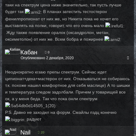
таки на спектрум цена ниже значительно, так пусть лучше
будет так
В планах затестить тестостерон
фенилпропионат от них же, но Никита пока не хочет его
выставлять на полки, говорит, что его очень мало
Жду также появление оралок (оксандролон, метан,
оксиметолон) от них же. Всем бобра и пожирнее
Кабан
0
Опубликовано
2 декабря, 2020
Неоднократно юзаю препы спектрум. Сейчас идет
ципионат+дека+мастерон от них. Отказываться не собираюсь
т.к. похоже нашел комфортное для себя маслице) А то шишки
и температура следом задолбали. Причем у товарищей все
ок, а у меня беда. Так что пока онли спектрум
P.S. Давно не заходил на форум. Смайлы пздц конечно
радуют
Nail
20