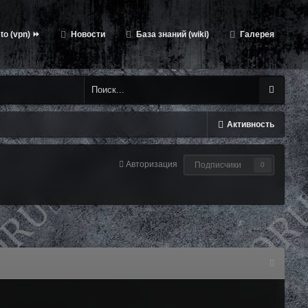
to (vpn) ⏩
Новости
База знаний (wiki)
Галерея
Активность
Авторизация
Подписчики
0