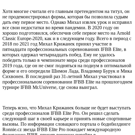
Хотя многие считали его главным претендентом на титул, он
не продемонстрировал формы, которая бы позволила судьям
дать ему первое место. Однако Михал извлек урок и исправил
все свои недостатки во время пандемии. В 2020 году он
хорошо подготовился, обеспечив себе первое место на Arnold
Classic Europe-2020, как и в следующем году. Всего в период с
2018 по 2021 год Михал Крижанек принял участие в
пятнадцати профессиональных соревнованиях IFBB Elite, в
которых одержал четырнадцать побед. Ему не удалось
победить только в чемпионате мира среди профессионалов
2019 года, где он не смог подняться на подиум в оптимальной
форме и его опередили Шимон Лада, Владимир Бурук и Мика
Сихвонен. В последний раз 31-летний Михал участвовал в
профессиональном соревновании IFBB Elite на прошлогоднем
турнире IFBB Mr.Universe, где снова выиграл.
Теперь ясно, что Михал Крижанек больше не будет выступать
среди профессионалов IFBB Elite Pro. Он решил сделать
следующий шаг в своей карьере и принять новые спортивные
вызовы. По информации словацкого портала о бодибилдинге
Ronnie.cz звезда IFBB Elite Pro покидает международную
федерацию IFBB, приняв решение перейти в