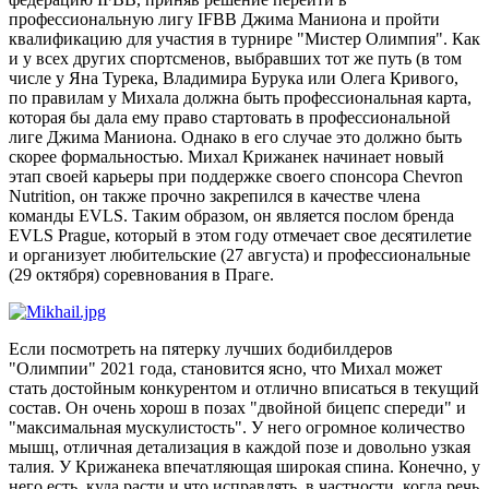
профессиональную лигу IFBB Джима Маниона и пройти
квалификацию для участия в турнире "Мистер Олимпия". Как
и у всех других спортсменов, выбравших тот же путь (в том
числе у Яна Турека, Владимира Бурука или Олега Кривого,
по правилам у Михала должна быть профессиональная карта,
которая бы дала ему право стартовать в профессиональной
лиге Джима Маниона. Однако в его случае это должно быть
скорее формальностью. Михал Крижанек начинает новый
этап своей карьеры при поддержке своего спонсора Chevron
Nutrition, он также прочно закрепился в качестве члена
команды EVLS. Таким образом, он является послом бренда
EVLS Prague, который в этом году отмечает свое десятилетие
и организует любительские (27 августа) и профессиональные
(29 октября) соревнования в Праге.
Если посмотреть на пятерку лучших бодибилдеров
"Олимпии" 2021 года, становится ясно, что Михал может
стать достойным конкурентом и отлично вписаться в текущий
состав. Он очень хорош в позах "двойной бицепс спереди" и
"максимальная мускулистость". У него огромное количество
мышц, отличная детализация в каждой позе и довольно узкая
талия. У Крижанека впечатляющая широкая спина. Конечно, у
него есть, куда расти и что исправлять, в частности, когда речь