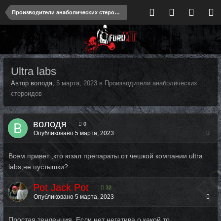
Производители анаболических стероидов
Ultra labs
Автор володя,
5 марта, 2023
в
Производители анаболических
стероидов
володя
0
Опубликовано
5 марта, 2023
Всем привет ,кто юзал препараты от чешкой компании ultra
labs,не пустышки?
Pot Jack Pot
32
Опубликовано
5 марта, 2023
Простая тенденция. Если нет негатива о какой то