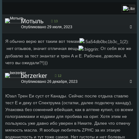
1
Мотыль
13
Опубликовано
29 июля, 2023
Я обычно верю вот таким вот темам
нет отзывов, значит отличная вещь
От себя все же
добавлю за тест энантат и трен А и Е. Рабочее, доволен. А
чего вы ожидали?!)))
berzerker
12
Опубликовано
26 декабря, 2023
Юзал Трен Еи суст от Канады. Сейчас после отдыха ставлю
тест Е и деку от Спектрума (остатки, далее подключу канаду).
Упаковка без сомнений ебейшая, как в аптеке купил, со всеми
голограммами и кодами для пробива на ориг. Хотя этим не
пользуюсь уже давно ибо уверен в Никите. Далее что отмечу
мягкость масла. Я вообще любитель ZPHC за их этакую
водянистость и тут тоже самое. Нет густоты и нет болевых