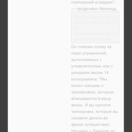
повторений в каждом",
— продолжил Арнольд.
Он показал схему из
семи упражнений,
выполняемых с
утяжелителями или с
рюкзаком весом 14
килограммов: "Мы
много говорим о
тренировках, которые
вписываются в вашу
жизнь. И вы просите
тренировки, которые вы
сможете делать во
время путешествия.
Недавно у Даниэля не