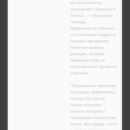
ее эластичности,
улучшению структуры и
тонуса", — объяснила
легенда.
Шварценеггер отметил,
что сочетание кардио и
силовых тренировок
помогает вызвать
реакцию, которая
защищает кожу от
естественного процесса
старения.
"Упражнения, вероятно,
настолько эффективны,
потому что они не
только помогают
сжигать калории и
наращивать мышечную
массу. Как кардио, так и