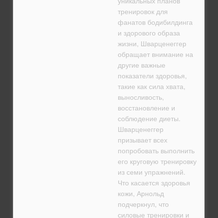
уникальных планов
тренировок для
фанатов бодибилдинга
и здорового образа
жизни, Шварценеггер
обращает внимание на
другие важные
показатели здоровья,
такие как сила хвата,
выносливость,
восстановление и
соблюдение диеты.
Шварценеггер
призывает всех
попробовать выполнить
его круговую тренировку
из семи упражнений.
Что касается здоровья
кожи, Арнольд
подчеркнул, что
силовые тренировки и