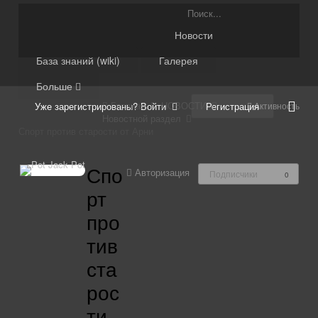
На Moretesto (vpn) ⏩
Новости
База знаний (wiki)
Галерея
Больше
Главная
НОВОСТИ
Регистрация
Активность
Уже зарегистрированы? Войти
Новостной раздел
Спорт против старости от Арни
Спо
Авторизация
Подписчики
0
рт
про
тив
ста
рос
ти