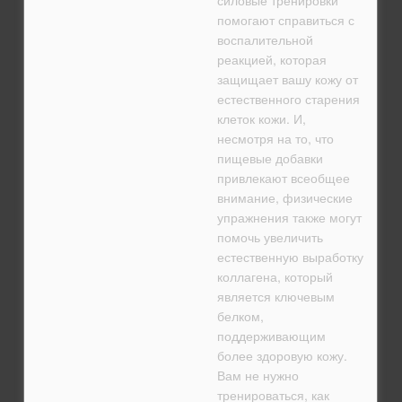
силовые тренировки
помогают справиться с
воспалительной
реакцией, которая
защищает вашу кожу от
естественного старения
клеток кожи. И,
несмотря на то, что
пищевые добавки
привлекают всеобщее
внимание, физические
упражнения также могут
помочь увеличить
естественную выработку
коллагена, который
является ключевым
белком,
поддерживающим
более здоровую кожу.
Вам не нужно
тренироваться, как