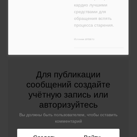
кардио лучшими
средствами для
обращения вспять
процесса старения.
Источник ambal.ru
Для публикации
сообщений создайте
учётную запись или
авторизуйтесь
Вы должны быть пользователем, чтобы оставить
комментарий