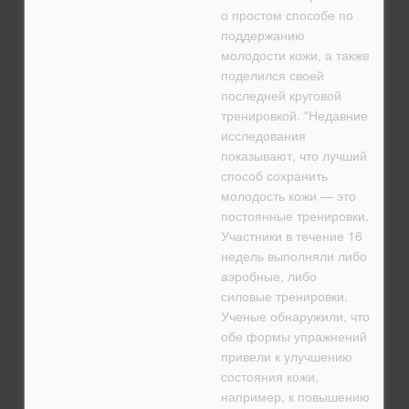
о простом способе по
поддержанию
молодости кожи, а также
поделился своей
последней круговой
тренировкой. "Недавние
исследования
показывают, что лучший
способ сохранить
молодость кожи — это
постоянные тренировки.
Участники в течение 16
недель выполняли либо
аэробные, либо
силовые тренировки.
Ученые обнаружили, что
обе формы упражнений
привели к улучшению
состояния кожи,
например, к повышению