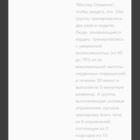
"Мистер Олимпия",
чтобы увидеть это. Обе
группы тренировались
два раза в неделю.
Люди, занимающиеся
кардио, тренировались
с умеренной
интенсивностью (от 65
до 75% от их
максимальной частоты
сердечных сокращений)
в течение 30 минут и
выполняли 5-минутную
разминку. А группа,
выполняющая силовые
упражнения, прошла
тренировку всего тела
из 6 упражнений,
состоящую из 3
подходов по 10