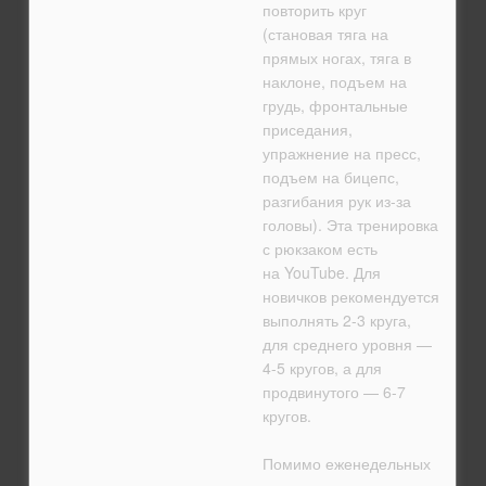
повторить круг
(становая тяга на
прямых ногах, тяга в
наклоне, подъем на
грудь, фронтальные
приседания,
упражнение на пресс,
подъем на бицепс,
разгибания рук из-за
головы). Эта тренировка
с рюкзаком есть
на YouTube. Для
новичков рекомендуется
выполнять 2-3 круга,
для среднего уровня —
4-5 кругов, а для
продвинутого — 6-7
кругов.
Помимо еженедельных