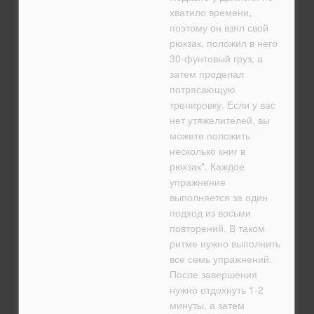
хватило времени,
поэтому он взял свой
рюкзак, положил в него
30-фунтовый груз, а
затем проделал
потрясающую
тренировку. Если у вас
нет утяжелителей, вы
можете положить
несколько книг в
рюкзак". Каждое
упражнение
выполняется за один
подход из восьми
повторений. В таком
ритме нужно выполнить
все семь упражнений.
После завершения
нужно отдохнуть 1-2
минуты, а затем