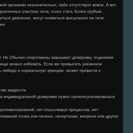
ой организм незначительно, либо отсутствует вовсе. А вот
азличных участках тела, голос стать более грубым,
иться давления, могут появиться высыпания на теле.
ия.
мг. Но Обычно спортсмены завышают дозировку, поднимая
к еще можно избежать. Если же превысить указанное
ть либидо и нормальную эрекцию, может привести к
тво жидкости.
ра индивидуальной дозировки нужно проконсультироваться
х противопоказаний, нет опухолевых процессов, нет
леваний почек или печени, гипертонии, мигрени или других