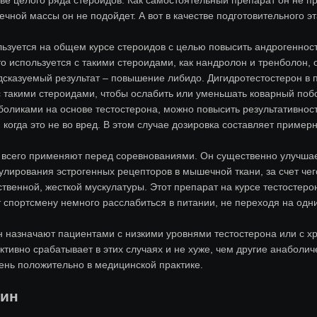
чной массы он не подойдет. А вот в качестве подготовительного э
льзуется на общем курсе стероидов с целью повысить андрогенност
то используется с такими стероидами, как нандролон и тренболо
дсказуемый результат – повышение либидо. Дигидротестостерон в 
 такими стероидами, чтобы ослабить или уменьшать коварный по
аболиками на основе тестостерона, можно повысить результативност
 когда это не во вред. В этом случае дозировка составляет примерн
 всего применяют перед соревнованиями. Он существенно улучша
улирования эстрогенных рецепторов в мышечной ткани, за счет ч
твенной, жесткой мускулатуры. Этот препарат на курсе тестостеро
 спортсмену немного расслабиться в питании, не переходя на одни
 назначают пациентами с низкими уровнями тестостерона или с хр
ивно срабатывает в этих случаях и не хуже, чем другие анаболич
чень положительно в медицинской практике.
щин