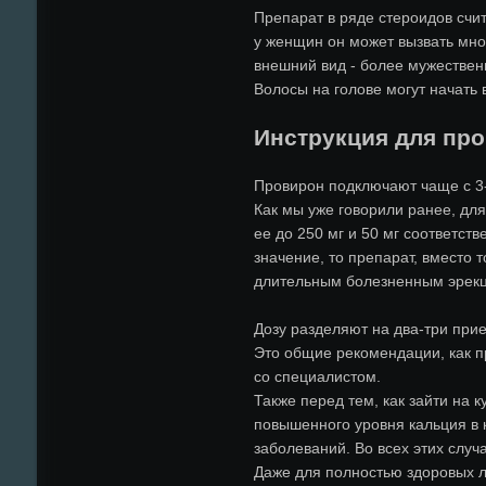
Препарат в ряде стероидов счит
у женщин он может вызвать мног
внешний вид - более мужествен
Волосы на голове могут начать
Инструкция для пр
Провирон подключают чаще с 3-
Как мы уже говорили ранее, дл
ее до 250 мг и 50 мг соответст
значение, то препарат, вместо 
длительным болезненным эрекци
Дозу разделяют на два-три прие
Это общие рекомендации, как п
со специалистом.
Также перед тем, как зайти на к
повышенного уровня кальция в к
заболеваний. Во всех этих случ
Даже для полностью здоровых л