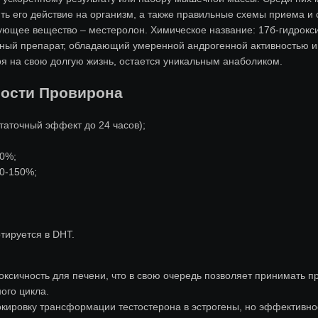
ть его действие на организм, а также правильные схемы приема и 
вующее вещество – местеролон. Химическое название: 17б-гидрокс
ьный препарат, обладающий умеренной андрогенной активностью 
ря на свою долгую жизнь, остается уникальным анаболиком.
ности Провирона
статочный эффект до 24 часов);
40%;
00-150%;
тируется в DHT.
оксичность для печени, что в свою очередь позволяет принимать п
ого цикла.
кировку трансформации тестостерона в эстрогены, но эффективнос