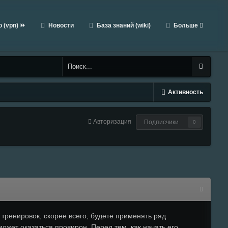
 (vpn) ⏩
Новости
База знаний (wiki)
Больше
Активность
Авторизация
Подписчики
0
тренировок, скорее всего, будете применять ряд
жет оказаться провирон. Перед тем, как начать его