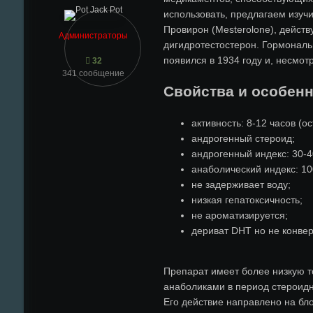
использовать, предлагаем изучи
Провирон (Mesterolone), дейст
Администраторы
дигидротестостерон. Гормонал
появился в 1934 году и, несмот
32
341 сообщение
Свойства и особен
активность: 8-12 часов (о
андрогенный стероид;
андрогенный индекс: 30-
анаболический индекс: 1
не задерживает воду;
низкая гепатоксичность;
не ароматизируется;
дериват DHT но не конвер
Препарат имеет более низкую т
анаболиками в период стероидн
Его действие направлено на бло