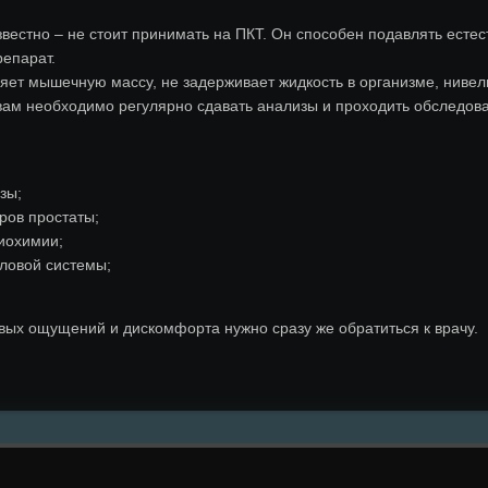
звестно – не стоит принимать на ПКТ. Он способен подавлять ест
епарат.
яет мышечную массу, не задерживает жидкость в организме, нивел
вам необходимо регулярно сдавать анализы и проходить обследов
зы;
ров простаты;
иохимии;
ловой системы;
ых ощущений и дискомфорта нужно сразу же обратиться к врачу.