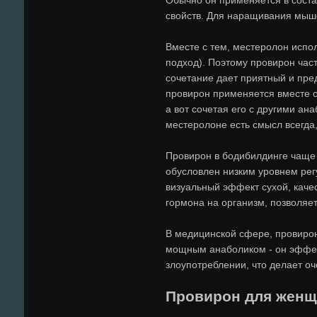
свойств. Для наращивания мыше
Вместе с тем, местеролон испо
подход). Поэтому провирон час
сочетание дает приятный и пре
провирон применяется вместе с
а вот сочетая его с другими ан
местеролоне есть смысл всегда,
Провирон в бодибилдинге чаще
обусловлен низким уровнем рег
визуальный эффект сухой, качес
гормона на организм, позволяет
В медицинской сфере, провирон
мощным анаболиком - он эффект
злоупотреблении, что делает о
Провирон для жен