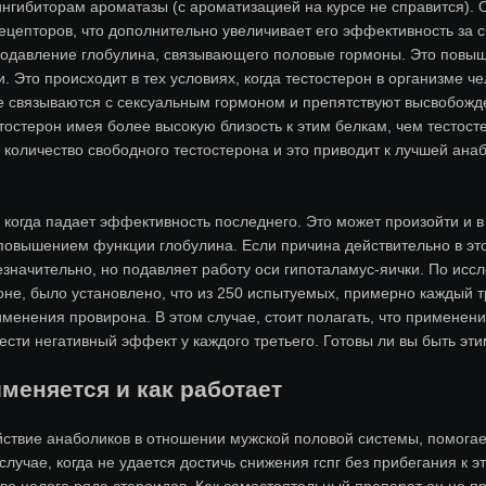
ингибиторам ароматазы (с ароматизацией на курсе не справится). 
ецепторов, что дополнительно увеличивает его эффективность за 
одавление глобулина, связывающего половые гормоны. Это повыша
и. Это происходит в тех условиях, когда тестостерон в организме ч
е связываются с сексуальным гормоном и препятствуют высвобожде
стостерон имея более высокую близость к этим белкам, чем тестост
количество свободного тестостерона и это приводит к лучшей ана
, когда падает эффективность последнего. Это может произойти и 
повышением функции глобулина. Если причина действительно в это
езначительно, но подавляет работу оси гипоталамус-яички. По иссл
е, было установлено, что из 250 испытуемых, примерно каждый тр
именения провирона. В этом случае, стоит полагать, что применен
сти негативный эффект у каждого третьего. Готовы ли вы быть этим
именяется и как работает
ствие анаболиков в отношении мужской половой системы, помогае
учае, когда не удается достичь снижения гспг без прибегания к э
ве целого ряда стероидов. Как самостоятельный препарат он не пр