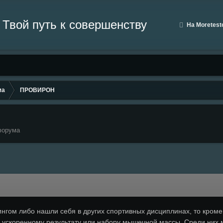
На Moretesto
ма
ПРОВИРОН
форума
нгом либо нашли себя в других спортивных дисциплинах, то кроме 
ускоренному результату или набору мышечной массы. Среди них мо