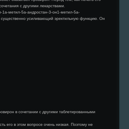
сочетания с другими лекарствами.
и-1а-метил-5а-андростан-3-он1-метил-5а-
и существенно усиливающий эректильную функцию. Он
ровирон в сочетании с другими таблетированными
ть его в этом вопросе очень низкая. Поэтому не