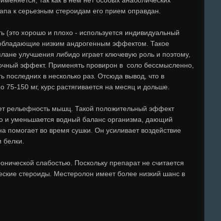
тапа к серьезным стероидам его прием оправдан.
ь (это хорошо и плохо - используется индивидуальный
н, обладающие низким андрогенным эффектом. Такое
плане улучшения либидо играет ключевую роль и поэтому,
бочный эффект. Применять провирон в соло бессмысленно,
ь последних в несколько раз. Отсюда вывод, что в
о 75-150 мг, курс растягивается на месяц и дольше.
ет рельефность мышц. Такой положительный эффект
его и уменьшается водный баланс организма, дающий
на помогает во время сушки. Он усиливает воздействие
 белки.
онической слабостью. Поскольку препарат не считается
еские стероиды. Местеролон имеет более низкий шанс в