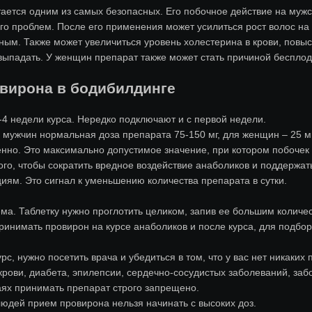
ается одним из самых безопасных. Его побочное действие на мужск
о проблем. После его применения может усилиться рост волос на р
ным. Также может увеличиться уровень холестерина в крови, повыс
 выпадать. У женщин препарат также может стать причиной бесплод
овирона в бодибилдинге
4 недели курса. Нередко подключают и с первой недели.
я мужчин нормальная доза препарата 75-150 мг, для женщин – 25 
венно. Это максимально допустимое значение, при котором побоче
того, чтобы сократить вредное воздействие анаболиков и поддержа
ям. Это сигнал к уменьшению количества препарата в сутки.
ма. Таблетку нужно проглотить целиком, запив ее большим количес
ринимать провирон на курсе анаболиков и после курса, для подбо
урс, нужно посетить врача и убедиться в том, что у вас нет никаки
рови, диабета, эпилепсии, сердечно-сосудистых заболеваний, забо
аях принимать препарат строго запрещено.
юдей прием провирона нельзя начинать с высоких доз.