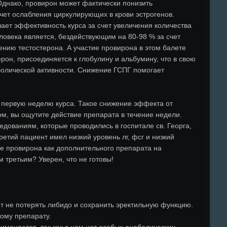
Однако, провирон может фактически понизить
счет ослабления циркулирующих в крови эстрогенов.
ет эффективность курса за счет увеличения количества
еловека является, бездействующим на 80-98 % за счет
нию тестостерона. А участие провирона в этом балете
ерон, присоединяется к глобулину и альбумину, что в свою
болической активности. Снижение ГСПГ помогает
в первую неделю курса. Такое снижение эффекта от
м, вы ощутите действие препарата в течение недели.
едованиям, которые проводились в госпитале св. Георга,
етий пациент имел низкий уровень лг, фсг и низкий
ие провирона как дополнительного препарата на
 третьим? Уверен, что не готовы!
т не потерять либидо и сохранить эректильную функцию.
тому препарату.
именяется, так как в нем нет особых анаболических