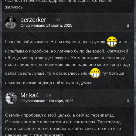
частности яблоки, мандарины, апельсины. Сейчас не
жалуюсь.
berzerker
12
Опубликовано
14 марта, 2025
Главное забить живот. Но ты вкурсе и так я думаю
я не
испытываю подобное, но логично было бы водой, клетчаткой
объедаться при жажде пожрать. Хотя опять же, я если хочу
съесть пирожок, но понимаю шо не надо оно мне и типа надо
салат съесть лучше, то я становлюсь злой
тут больше
психологически подход найти нужно думаю.
Mr.ka4
6
Опубликовано
1 октября, 2025
Оземпик пробовал с этой целью, а сейчас терзипатид.
Оземпик помог с аппетитом и его контролем. Тирзепатид
будто сильнее что ли, не знаю как объяснить. но и то и то
однозначно с этим помогают.