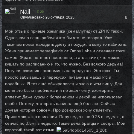
Nail
20
Опубликовано
20 октября, 2025
Мой отзыв о приеме оземпика (семаглутид) от ZPHC такой.
Однозначно вещь рабочая кто бы что не говорил. Уже
тысячам помог наладить диету и похудет, а кому то набирать.
Жена принимает semaglutide от Omny Labs и отмечает тоже
самое. Жрать не тянет постоянно, а это значит, что можно
кушать по расписанию и то, что нужно. Без всякого дерьма!
Покупая оземпик - экономишь на продуктах. Это факт. Ты
просто забываешь о перекусах, питании в маках kfc и
подобных. Я тот ещё обжираловец и знаю о чем пишу. Для
меня это было проблема и я не знал чем утихомирить
аппетит. Даже курсы с болденоном и декой не использовал
особо. Потому, что жрать начинал ещё больше. Сейчас
другая история совсем. Про дозировки хочу отметить.
Принимаю как в описании. Пару недель по 0.25 в неделю, а
сейчас по 0.5мг в неделю. Такие дела братцы и сестры. Мой
короткий такой вот отзыв.