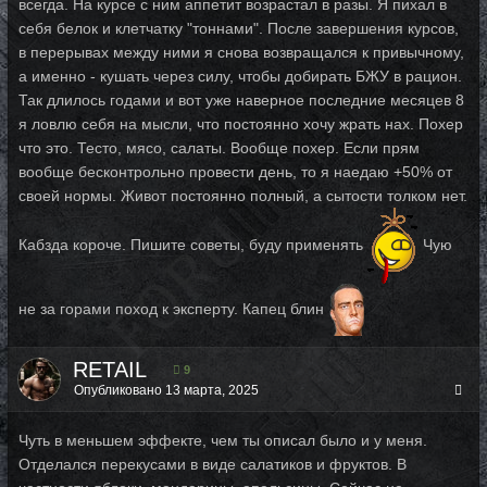
всегда. На курсе с ним аппетит возрастал в разы. Я пихал в
себя белок и клетчатку "тоннами". После завершения курсов,
в перерывах между ними я снова возвращался к привычному,
а именно - кушать через силу, чтобы добирать БЖУ в рацион.
Так длилось годами и вот уже наверное последние месяцев 8
я ловлю себя на мысли, что постоянно хочу жрать нах. Похер
что это. Тесто, мясо, салаты. Вообще похер. Если прям
вообще бесконтрольно провести день, то я наедаю +50% от
своей нормы. Живот постоянно полный, а сытости толком нет.
Кабзда короче. Пишите советы, буду применять
Чую
не за горами поход к эксперту. Капец блин
RETAIL
9
Опубликовано
13 марта, 2025
Чуть в меньшем эффекте, чем ты описал было и у меня.
Отделался перекусами в виде салатиков и фруктов. В