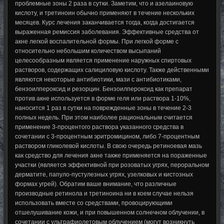
проблемные зоны 2 раза в сутки. Заметим, что и азелаиновую
кислоту, и третиноин обычно применяют в течение нескольких
месяцев. Курс лечения заканчивается тогда, когда достигается
выраженная ремиссия заболевания. Эффективные средства от
акне легкой воспалительной формы. При легкой форме с
относительно небольшим количеством высыпаний
целесообразным является применение наружных спиртовых
растворов, содержащих салициловую кислоту. Также действенными
являются некоторые антибиотики, мази с антибиотиками,
бензоилпероксид и резорцин. Бензоилпероксид как препарат
против акне используется в форме геля или раствора 1-10%,
наносится 1 раз в сутки на поврежденные зоны в течение 2-3
полных недель. При этом наиболее рациональным считается
применение 3-процентого раствора указанного средства в
сочетании с 3-процентным эритромицином, либо 7-процентным
раствором гликолевой кислоты. В свою очередь ретиноевая мазь
как средство для лечения акне также применяется на пораженные
участки (является эффективной при розоватых угрях, пероральном
дерматите, папуло-пустулезных угрях, узелковых и кистозных
формах угрей). Обратим ваше внимание, что различные
производные ретинола и третиноина ни в коем случае нельзя
использовать вместе со средствами, провоцирующими
отшелушивание кожи, и при повышенном солнечном облучении, в
сочетании с ультрафиолетовым облучением (могут возникнуть