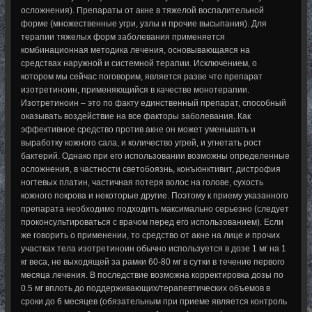
осложнения). Препараты от акне в тяжелой воспалительной
форме (множественные угри, узлы и прочие высыпания). Для
терапии тяжелых форм заболевания применяется
комбинационная методика лечения, основывающаяся на
средствах наружной и системной терапии. Исключением, о
котором мы сейчас поговорим, является разве что препарат
изотретиноин, применяющийся в качестве монотерапии.
Изотретиноин – это по факту единственный препарат, способный
оказывать воздействие на все факторы заболевания. Как
эффективное средство против акне он может уменьшать и
выработку кожного сала, и количество угрей, и угнетать рост
бактерий. Однако при его использовании возможны определенные
осложнения, в частности светобоязнь, конъюнктивит, дистрофия
ногтевых платин, частичная потеря волос на голове, сухость
кожного покрова и некоторые другие. Поэтому к приему указанного
препарата необходимо подходить максимально серьезно (следует
проконсультироваться с врачом перед его использованием). Если
же говорить о применении, то средство от акне на лице и прочих
участках тела изотретиноин обычно используется в дозе 1 мг на 1
кг веса, не выходящей за рамки 60-80 мг в сутки в течение первого
месяца лечения. В последствие возможна корректировка дозы по
0.5 мг вплоть до поддерживающих/терапевтических объемов в
сроки до 6 месяцев (обязательным при приеме является контроль