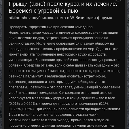
Прыщи (акне) после курса и их лечение.
Боремся с угревой сыпью
nikitaershov опубликовал тема в
W-Википедия форума
Препараты, эффективные при лечении комедонов.
Невоспалительные комедоны является распространенным видом
описываемого недуга, встречающимся преимущественно на
ранних стадиях. Их лечение основывается главным образом на
проведении своевременных профилактических мер. Однако также
может включать применение некоторых наружных средств,
уменьшающих образование прыщей и останавливающих развитие
болезни. Средства от акне, если о себе дали знать комедоны – это
препараты салициловой кислоты, препараты с содержанием серы,
ретинола пальмитат, азелаиновая кислота, изотретиноин,
третиноин, адапален и некоторые другие общедоступные
препараты. Третиноин – это препарат, уменьшающий образование
угрей, в частности комедонов. Как средство от прыщей акне он
используется в различных формах и концентрациях – это и гели
(0.01% и 0.025%), и кремы для наружного применения (0.1%,
0.025%, 0.05%). При хорошей переносимости препарат применяют
1 раз в день (наносится на пораженные участки кожи).
Азелаиновая кислота в свою очередь применяется в виде 20-
процентного крема. Данный препарат от угрей акне наносят на