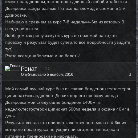
имеют:нандролоны,тестостерон длинный любой и таблетки.
Дозировки всегда разные.Пкт всегда кломид и спеман в 3-й
дозировке.
Набираю в среднем за курс 7-8 недель=4-6кг из которых 3
всегда остаются.
Вообщем как решу замутить курс не похожий на то,что
провожу и результат будет супер,то все подробности увидите
тут)
Роста всем,анаболизма и не болеть!
Ренат
2
Опубликовано
5 ноября, 2016
Мой самый лучший курс был из связки болденон+тестостерон
ципионат+оксандролон. До сих пор его провожу иногда.
Дозировки мои следующие:болденон 1400мг в
неделю,тестостерон ципионат 500мг неделя и оксана 40мг в
день.
Результат всегда-это прирост качественного мяса в 4-6кг из
которого после курса не уходит ничего,конечно же,если
питание и тренировки не нарушать.