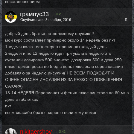
восстановлением.
грампус33
2
Опубликовано
3 ноября, 2016
добрый день братья по железному оружию!!!
мой курс составляет примерно около 14 недель без пкт
1неделя колю тестостерон пропионат каждый день
2неделя и по 12 неделю идет три укола в неделю это
сустанон дозировка 500 энонтат дозировка 500 и дека 250
плюс гормон роста по 5 ед в день плюс если соревнования
добавляю за неделю инсулин( НЕ ВСЕМ ПОДХОДИТ И
ОЧЕНЬ ОПАСЕН ИНСУЛИН ИЗ ЗА РЕЗКОГО ПОВЫШЕНИЯ
САХАРА)
13-14 НЕДЕЛЯ Ппропионат и фенил плюс винстрол по 60 мг в
день в таблетках
пкт
всем спасибо братья хорошо если кому помог
nikitaershov
42