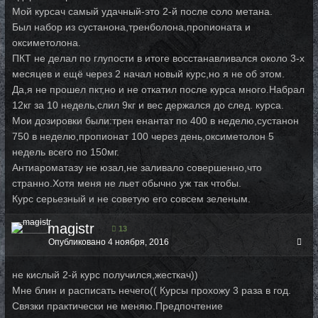
Мой курсач самый удачный-это 2-й после соло метана.
Был набор из сустанона,тренболона,пропионата и
оксиметолона.
ПКТ не делал по глупости в итоге восстанавливался около 3-х
месяцев и ещё через 2 начал новый курс,но я не об этом.
Да,я не прошел пкт,но и не откатил после курса много.Набрал
12кг за 10 недель,слил 9кг и вес держался до след. курса.
Мои дозировки были:трен енантат по 400 в неделю,сустанон
750 в неделю,пропионат 100 через день,оксиметолон 5
недель всего по 150мг.
Антиароматазу не юзал,не заливало совершенно,что
странно.Хотя меня не льет обычно уж так чтобы.
Курс серьезный и не советую его совсем зеленым.
magistr
13
Опубликовано
4 ноября, 2016
не кислый 2-й курс получился,жесткач))
Мне блин и расписать нечего(( Курсы прохожу 3 раза в год.
Связки практически не меняю.Предпочтение