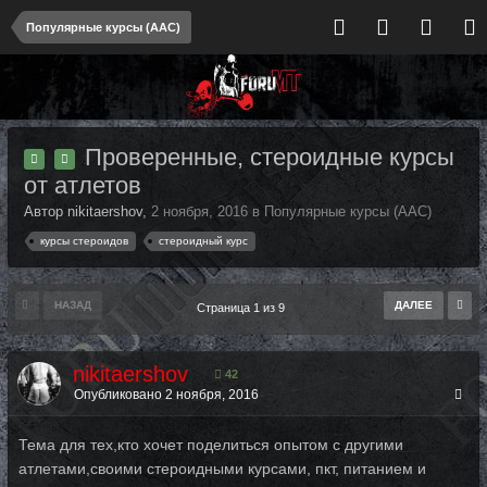
Популярные курсы (ААС)
Проверенные, стероидные курсы
от атлетов
Автор nikitaershov,
2 ноября, 2016
в
Популярные курсы (ААС)
курсы стероидов
стероидный курс
НАЗАД
ДАЛЕЕ
Страница 1 из 9
nikitaershov
42
Опубликовано
2 ноября, 2016
Тема для тех,кто хочет поделиться опытом с другими
атлетами,своими стероидными курсами, пкт, питанием и