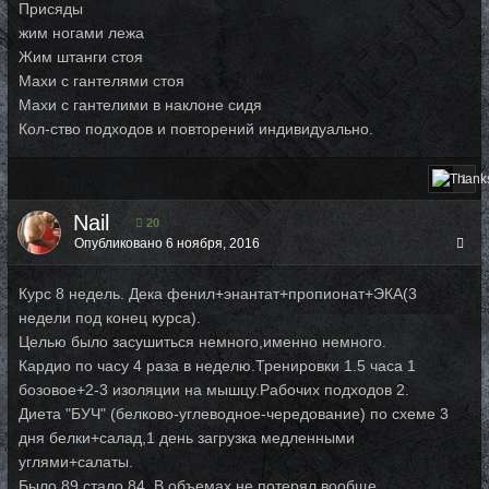
Присяды
жим ногами лежа
Жим штанги стоя
Махи с гантелями стоя
Махи с гантелими в наклоне сидя
Кол-ство подходов и повторений индивидуально.
1
Nail
20
Опубликовано
6 ноября, 2016
Курс 8 недель. Дека фенил+энантат+пропионат+ЭКА(3
недели под конец курса).
Целью было засушиться немного,именно немного.
Кардио по часу 4 раза в неделю.Тренировки 1.5 часа 1
бозовое+2-3 изоляции на мышцу.Рабочих подходов 2.
Диета "БУЧ" (белково-углеводное-чередование) по схеме 3
дня белки+салад,1 день загрузка медленными
углями+салаты.
Было 89,стало 84. В объемах не потерял вообще.