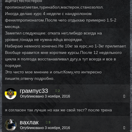
ацетат,тестостерон
пропионат,метан,туринабол,мастерон,станозолол.
Иногда делаю курс 4 недели с нандролоном
фенилпропионатом.После чего отдыхаю примерно 1.5-2
месяца.
Заметил следующее: отката нет,либидо всегда на
уровне,гонада не нужна-яйца впорядке.
Набираю немного конечно.Не 10кг за курс,но 1-3кг прилипает.
Вообще нравится мне короткие курсы.После 12 недельного
цикла я полгода восстанавливал дугу,а тут всегда и все в
порядке.
Это чисто мое мнение и опыт.Кому,что интересно
пишите,отвечу подробно.
грампус33
2
Опубликовано
3 ноября, 2016
я согласен так лучше но как же свой тест? после трена
вахлак
9
Опубликовано
3 ноября, 2016