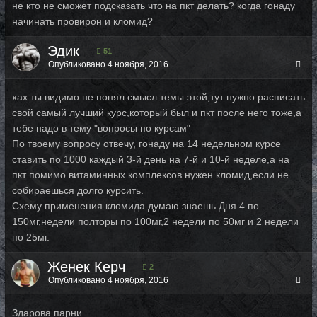
не кто не сможет подсказать что на пкт делать? когда гонаду
начинать провирон и кломид?
Эдик
51
Опубликовано
4 ноября, 2016
хах ты видимо не понял смысл темы этой,тут нужно расписать
свой самый лучший курс,который был и пкт после него тоже,а
тебе надо в тему "вопросы по курсам"
По твоему вопросу отвечу, гонаду на 14 недельном курсе
ставить по 1000 каждый 3-й день на 7-й и 10-й неделе,а на
пкт помимо витаминных комплексов нужен кломид,если не
собираешься долго курсить.
Схему применения кломида думаю знаешь.Дня 4 по
150мг,недели полторы по 100мг,2 недели по 50мг и 2 недели
по 25мг.
Женек Керч
2
Опубликовано
4 ноября, 2016
Здарова парни.