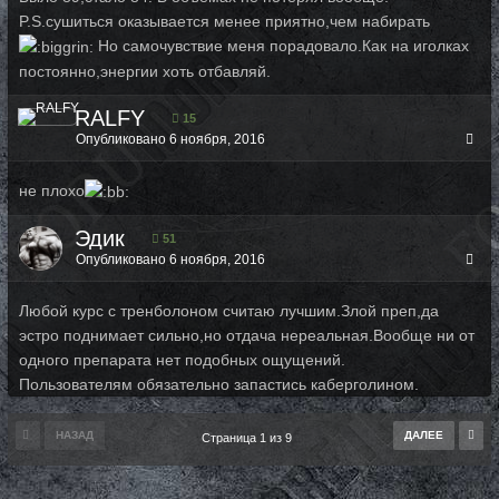
P.S.сушиться оказывается менее приятно,чем набирать
Но самочувствие меня порадовало.Как на иголках
постоянно,энергии хоть отбавляй.
RALFY
15
Опубликовано
6 ноября, 2016
не плохо
Эдик
51
Опубликовано
6 ноября, 2016
Любой курс с тренболоном считаю лучшим.Злой преп,да
эстро поднимает сильно,но отдача нереальная.Вообще ни от
одного препарата нет подобных ощущений.
Пользователям обязательно запастись каберголином.
НАЗАД
ДАЛЕЕ
Страница 1 из 9