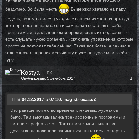
начинали заниматься, пытались повторять все это дело
бездумно. Во была жесть
Выдержки хватало на пару
недель, потом на месяц уходил с воплем из этого спорта до
тех пор, пока не начитался и сам начал составлять себе
программы и в дальнейшем корректировать их под себя. То
есть слушать нужно организм, исключать упражнения которые
просто не подходят тебе сейчас. Такая вот ботва. А сейчас в
зале отпахал паренек месячишку и уже на курсе мнит себя
гуру.
Kostya
0
Опубликовано
5 декабря, 2017
В 04.12.2017 в 07:10, magistr сказал:
Это раньше помню во времена глянцевых журналов
было. Там выкладывались тренировочные программы и
питание проф атлетов. Так вот и я и мои нынешние
друзья когда начинали заниматься, пытались повторять