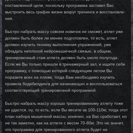
поставленной цели, пос­коль­ку про­г­рам­ма заставит Вас
выстроить весь график жизни вокруг тренинга и вос­ста­нов­ле­
ния.
Быстро набрать массу совсем новичок не сможет, атлет уже
должен быть бо­лее ли менее подготовлен, то есть, атлет
должен изучить технику выполнения уп­раж­не­ний, уже
обладать неплохой нейромышечной связью, в общем,
тренировочный стаж атлета дол­жен быть около полугода.
Если же Вы только пришли в тренажерный зал, и ищи­те се­бе
про­г­рам­му, с помощью которой следующим летом Вы
поразите всех на пляже, тог­да Вам не­об­хо­ди­мо изучить
правила бодибилдинга для начинающих и вос­поль­зо­вать­ся
со­от­вет­с­т­ву­ю­щей тренировочной программой.
Быстро набрать массу хорошо тренированному атлету тоже
не удастся, ну, то есть, если Вы весите за 100-110кг, тогда этот
план набора мышечной массы, конечно, на Вас сра­бо­та­ет, но
не так заметно, как на атлете с весом 70-80кг. Это не значит,
что про­г­рам­ма для тренированного атлета будет не