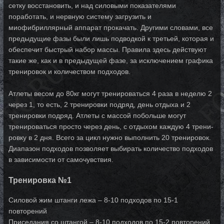
сетку восстановить, и над силовыми показателями
поработать, и нервную сис­те­му заг­ру­зить и
миофибриллярный аппарат прокачать. Другими словами, все
пре­ды­ду­щие фа­зы бы­ли лишь подводкой к третьей, которая и
обеспечит быстрый набор мас­сы. Пра­ви­ла здесь действуют
такие же, как и в предыдущей фазе, за исключением гра­фи­ка
тре­ни­ро­вок и количеством подходов.
Атлеты весом до 80кг могут тренироваться 4 ра­за в не­­де­­лю 2
че­рез 1, то есть, 2 тренировки под­ряд, день отдыха и 2
тренировки под­ряд. Ат­­ле­­ты с мас­сой по­боль­ше могут
тренироваться просто через день, с отдыхом каж­дую 4 тре­­ни­­
ров­­ку в 2 дня. Всего за цикл нужно выполнить 20 тренировок.
Диапазон под­хо­дов позволяет выбирать количество подходов
в зависимости от самочувствия.
Тренировка №1
Силовой жим штанги лежа – 8-10 подходов по 15-1
повторений
Приседания со штангой – 8-10 подходов по 15-2 повторений