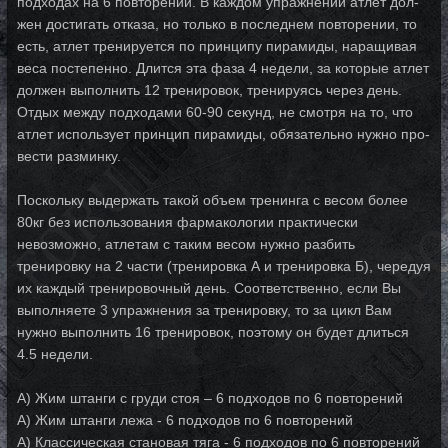
подходах на 6 повторений. В каждом упражнении атлет дол­
жен дос­ти­гать отказа, но только в последнем повторении, то
есть, атлет тренируется по прин­ци­пу пи­ра­ми­ды, наращивая
веса постепенно. Длится эта фаза 4 недели, за ко­то­рые ат­лет
дол­жен вы­пол­нить 12 тренировок, тренируясь через день.
Отдых между под­хо­да­ми 60-90 секунд, не смотря на то, что
атлет использует принцип пирамиды, обязательно нуж­но про­
вес­ти разминку.
Поскольку выдержать такой объем тренинга с весом более
80кг без использования фармакологии практически
невозможно, атлетам с таким весом нуж­но раз­бить
тренировку на 2 части (тренировка А и тренировка Б), чередуя
их каждый тре­ни­ро­воч­ный день. Соответственно, если Вы
выполняете 3 упражнения за тренировку, то за цикл Вам
нужно выполнить 16 тренировок, поэтому он будет длиться
4.5 недели.
А) Жим штанги с груди стоя – 6 подходов по 6 повторений
А) Жим штанги лежа - 6 подходов по 6 повторений
А) Классическая становая тяга - 6 подходов по 6 повторений