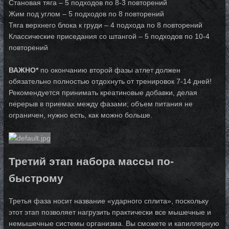
Становая тяга – 5 подходов по 8-3 повторений
Жим под углом – 5 подходов по 8 повторений
Тяга верхнего блока к груди – 4 подхода по 8 повторений
Классические приседания со штангой – 5 подходов по 10-4
повторений
ВАЖНО*
по окончанию второй фазы атлет должен
обязательно полностью отдохнуть от тренировок 7-14 дней!
Рекомендуется принимать креатиновые добавки, делая
перерыв в приемах между фазами; объем питания не
ограничен, нужно есть, как можно больше.
Третий этап набора массы по-
быстрому
Третья фаза носит название «ударного сплита», поскольку
этот этап позволяет на­г­ру­зить практически все мышечные и
немышечные системы организма. Вы сможете и ка­пил­ляр­ную