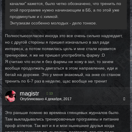
качалки" кажется, было четко обозначено, что тренить по
этой программе нужно начинающим в ББ, а по этой уже
продвинутым и с химкой.
Энтузиазм особенно молодых - дело тонкое.
Полностьюсогласен иногда это все очень сильно надоедает,
но с другой стороны я пришел изначально в зал ради
интереса, а потом появилась цель и мне стали нравится
тренировки, я же не пришел употреблять фарму :D
Я считаю что если я без фармы не хожу в зал, то зачем
вообще продолжать двигаться в этом направление, иди и
бегай на дорожке. Это у меня знакомый, на энке со станом
тренить по 6-7 раз в неделю, щас вообще не тренит
magistr
13
Опубликовано
4 декабря, 2017
Это раньше помню во времена глянцевых журналов было.
Там выкладывались тренировочные программы и питание
проф атлетов. Так вот и я и мои нынешние друзья когда