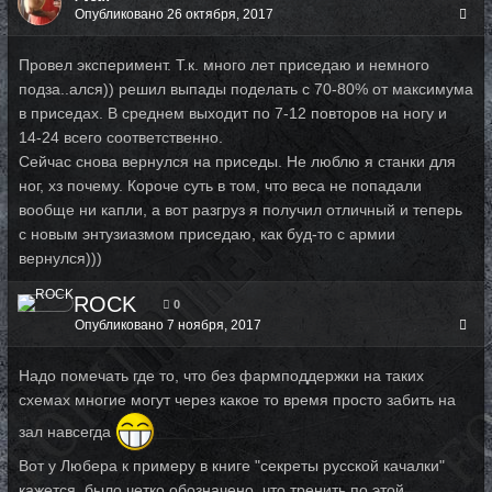
Опубликовано
26 октября, 2017
Провел эксперимент. Т.к. много лет приседаю и немного
подза..ался)) решил выпады поделать с 70-80% от максимума
в приседах. В среднем выходит по 7-12 повторов на ногу и
14-24 всего соответственно.
Сейчас снова вернулся на приседы. Не люблю я станки для
ног, хз почему. Короче суть в том, что веса не попадали
вообще ни капли, а вот разгруз я получил отличный и теперь
с новым энтузиазмом приседаю, как буд-то с армии
вернулся)))
ROCK
0
Опубликовано
7 ноября, 2017
Надо помечать где то, что без фармподдержки на таких
схемах многие могут через какое то время просто забить на
зал навсегда
Вот у Любера к примеру в книге "секреты русской качалки"
кажется, было четко обозначено, что тренить по этой