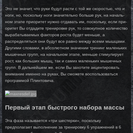
Это не зна­чит, что ру­ки бу­дут рас­ти с той же скоростью, что и
ноги, но, поскольку ноги зна­чи­тель­но боль­ше рук, на на­чаль­
ном этапе приоритет нужно отдавать им, поскольку, если при­
о­ри­тет Вы отдадите тренировке рук, то совокупное количество
вырабатываемых факторов роста будет меньше, а
распределяться они будут все равно между всеми мышцами.
Дру­ги­ми словами, в абсолютном значении тренинг маленьких
мышечных групп, на на­чаль­ном эта­пе, меньше стимулирует
рост, как больших мышц, так и самих ма­лень­ких мы­шеч­ных
групп. В дальнейшем же, если Вы захотите акцентировать
внимание именно на ру­ках, Вы сможете воспользоваться
программой Плинтовича.
Первый этап быстрого набора массы
Эта фаза называется «три шестерки», поскольку
предполагает выполнение за тре­ни­ров­ку 6 упражнений в 6