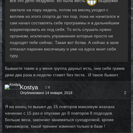
все это дело бездумно. Во была жесть
Выдержки
хватало на пару недель, потом на месяц уходил с
воплем из этого спорта до тех пор, пока не начитался и
сам начал составлять себе программы и в дальнейшем
корректировать их под себя. То есть слушать нужно
организм, исключать упражнения которые просто не
подходят тебе сейчас. Такая вот ботва. А сейчас в зале
отпахал паренек месячишку и уже на курсе мнит себя
гуру.
Бываюти такие а у меня группа дауныт есть, они себе грамм
деки два раза в неделю ставят без теста . И такое бывает.
Kostya
0
Опубликовано
14 января, 2018
Я на конец то вышел до 15 повторов максимум ахахаха
начинаю с 15 раз и опускаю до 8 повторов 8 подходов.
Больше веса, закончил заниматься суходрочкой, кроме
тренажоров, такой тренинг изменил только в базе !