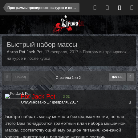
Программы тренировок на курсе и после курса
Быстрый набор массы
Автор Pot Jack Pot,
17 февраля, 2017
в
Программы тренировок
на курсе и после курса
НАЗАД
ДАЛЕЕ
Страница 1 из 2
Pot Jack Pot
32
Опубликовано
17 февраля, 2017
Быстро набрать массу можно и без фармакологии, но для
этого Вам понадобится гра­мот­ный план набора мышечной
массы, соответствующий ему рацион питания, кое-ка­кой
уровень подготовки и реальное желание достичь