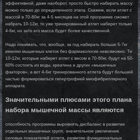
эффективной, даже наоборот, просто быстро на­би­рать массу
можно только до определенного этапа. Скажем, если атлет с
массой в 70-80кг за 4-5 месяцев на этой программе сможет
набрать 10-12кг, то уже тренированный ат­лет наберет только
4-6кг, но зато его масса будет более качественной.
Надо понимать, что, вообще, за год набирать больше 5-7кг
именно мышечных клеток без фармакологии не­воз­мож­но. Те
10-12кг, которые наберет атлет с весом в 70-80кг, будут на 50-
60% сос­то­ять из во­ды, креатина и других «мышечных
факторов», а вот 4-6кг тренированного ат­ле­та бу­дут большей
частью формироваться гипертрофией миофибриллярного
аппарата.
Значительными плюсами этого плана
набора мышечной массы являются
способность про­г­рам­мы выровнять дисбаланс в развитии
отдельных мышечных групп, значительное уве­ли­че­ние
силовых показателей атлета, развитие функциональных