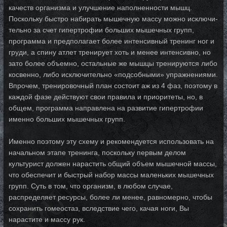
качеств организма и улуч­ше­ние на­пол­нен­нос­ти мышц.
Поскольку быстро набирать мышечную массу можно ис­к­лю­чи­
тель­но за счет гипертрофии больших мышечных групп,
программа и пред­по­ла­га­ет бо­лее интенсивный тренинг ног и
груди, а спину атлет тренирует хоть и ме­нее ин­тен­сив­но, но
за­то более объемно, остальные же мышцы тренируются либо
кос­вен­но, ли­бо ис­клю­чи­тель­но «подсобными» упражнениями.
Впрочем, тре­ни­ро­воч­ный план сос­то­ит аж из 4 фаз, поэтому в
каждой фазе действуют свои правила и приоритеты, но, в
общем, программа направлена на развитие гипертрофии
именно больших мышечных групп.
Именно поэтому эту схему и рекомендуется использовать на
начальном этапе тренинга, по­с­коль­ку первым делом
культурист должен нарастить общий объем мышечной массы,
что обес­пе­чит и быстрый набор массы маленьких мышечных
групп. Суть в том, что ор­га­низм, в лю­бом случае,
распределяет ресурсы, более ли менее, равномерно, чтобы
сох­ра­нить го­ме­ос­таз, вследствие чего, качая ноги, Вы
нарастите и массу рук.