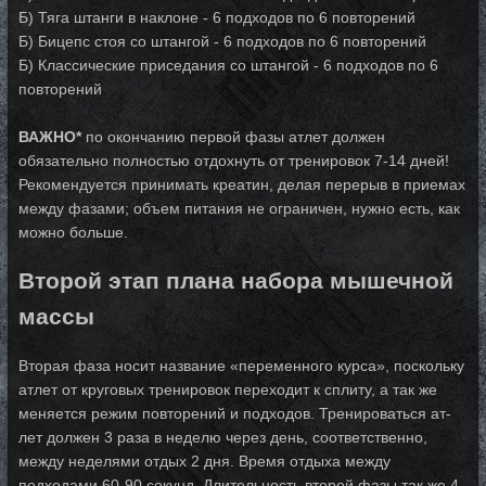
Б) Тяга штанги в наклоне - 6 подходов по 6 повторений
Б) Бицепс стоя со штангой - 6 подходов по 6 повторений
Б) Классические приседания со штангой - 6 подходов по 6
повторений
ВАЖНО*
по окончанию первой фазы атлет должен
обязательно полностью отдохнуть от тренировок 7-14 дней!
Рекомендуется принимать креатин, де­лая пе­ре­рыв в приемах
между фазами; объем питания не ограничен, нужно есть, как
можно больше.
Второй этап плана набора мышечной
массы
Вторая фаза носит название «переменного курса», поскольку
атлет от круговых тре­ни­ро­вок пе­ре­хо­дит к сплиту, а так же
меняется режим повторений и подходов. Тре­ни­ро­вать­ся ат­
лет должен 3 раза в неделю через день, соответственно,
между не­де­ля­ми от­дых 2 дня. Время отдыха между
подходами 60-90 секунд. Длительность вто­рой фа­зы так же 4