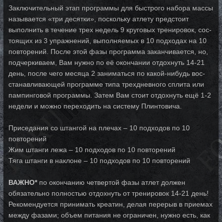
Заключительный этап программы для быстрого набора массы
называется «три де­сят­ки», по­с­коль­ку атлету предстоит
выполнить в течение трех недель 9 круговых тре­ни­ро­вок, сос­
то­я­щих из 3 упражнений, выполняемых в 10 подходах на 10
повторений. Пос­ле этой фа­зы прог­рам­ма заканчивается, но,
подчеркиваем, Вам нужно по её окон­ча­нии от­дох­нуть 14-21
день, после чего месяца 2 заниматься по ка­кой-ни­будь вос­
ста­нав­ли­ва­ю­щей прог­рам­ме ти­па трехдневного сплита или
пам­пин­го­вой прог­рам­мы. За­тем Вам сто­ит от­дох­нуть ещё 1-2
недели и можно переходить на систему Плинтовича.
Приседания со штангой на плечах – 10 подходов по 10
повторений
Жим штанги лежа – 10 подходов по 10 повторений
Тяга штанги в наклоне – 10 подходов по 10 повторений
ВАЖНО*
по окончанию четвертой фазы атлет должен
обязательно полностью от­дох­нуть от тренировок 14-21 день!
Рекомендуется принимать креатин, делая перерыв в при­е­мах
между фазами; объем питания не ограничен, нужно есть, как