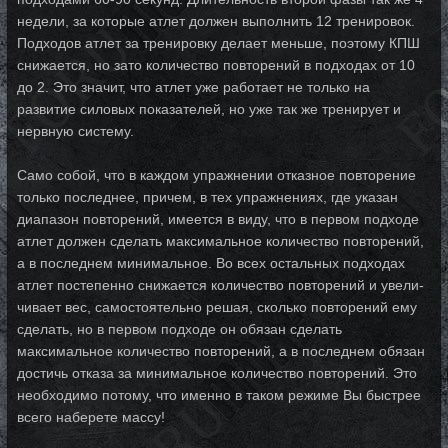
недели, за которые атлет должен выполнить 12 тренировок.
Под­хо­дов ат­лет за тре­ни­ров­ку делает меньше, поэтому КПШ
снижается, но зато количество повторений в подходах от 10
до 2. Это значит, что атлет уже работает не только на
развитие силовых показателей, но уже так же тренирует и
нервную систему.
Само собой, что в каждом упражнении отказное повторение
только последнее, причем, в тех упражнениях, где указан
диапазон повторений, имеется в виду, что в первом под­хо­де
атлет должен сделать максимальное количество повторений,
а в последнем ми­ни­маль­ное. Во всех остальных подходах
атлет постепенно снижается количество пов­то­ре­ний и уве­ли­
чи­ва­ет вес, самостоятельно решая, сколько повторений ему
сделать, но в пер­вом под­хо­де он обязан сделать
максимальное количество повторений, а в пос­лед­нем обя­зан
дос­тичь отказа за минимальное количество повторений. Это
не­об­хо­ди­мо по­то­му, что именно в таком режиме Вы быстрее
всего наберете массу!