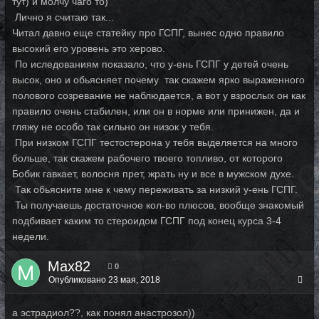
тут) и молчу чаго то)
Лично я считаю так...
Читал давно еще статейку про ГСПГ, вынес одно правило
высокий его уровень это херово.
По иследованиям показало, что у-ень ГСПГ у детей очень
высок, оно и обьясняет почему так скажем ярко выраженного
полового созревание не наблюдается, а вот у взрослых он как
правило очень стабилен, или он в норме или принижен, да и
гляжу не особо так сильно он низок у тебя.
При низком ГСПГ тестостерона у тебя выделяется на много
больше, так скажем рабочего твоего топливо, от которого
Бобик гавкает, волосня прет, жрать ну и все в мужском духе.
Так обьясните мне к чему переживать за низкий у-ень ГСПГ.
Ты получаешь достаточное кол-во плюсов, вообще знакомый
подбивает каким то стероидом ГСПГ под конец курса 3-4
недели.
Max82
0
Опубликовано
23 мая, 2018
а эстрадиол??, как понял анастрозол))