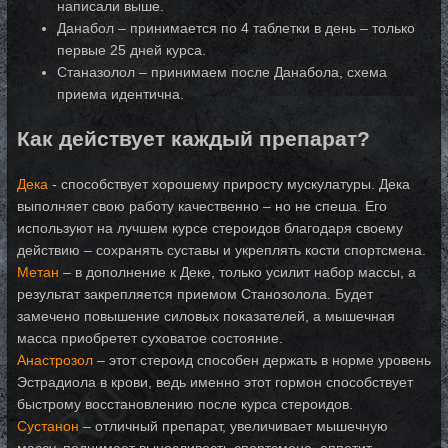
написали выше.
Данабол – принимается по 4 таблетки в день – только
первые 25 дней курса.
Станазолол – принимаем после Данабола, схема
приема идентична.
Как действует каждый препарат?
Дека
- способствует хорошему приросту мускулатуры. Дека
выполняет свою работу качественно – но не спеша. Его
используют на лучшем курсе стероидов благодаря своему
действию – сохранять суставы и укреплять кости спортсмена.
Метан
– в дополнение к Деке, только усилит набор массы, а
результат закрепляется приемом Станозолола. Будет
замечено повышение силовых показателей, а мышечная
масса приобретет суховатое состояние.
Анастрозол
– этот стероид способен держать в норме уровень
Эстрадиола в крови, ведь именно этот гормон способствует
быстрому восстановлению после курса стероидов.
Сустанон
– отличный препарат, увеличивает мышечную
массу, поднимает выносливость спортсмена, аппетит